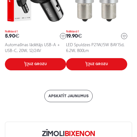
Noliktavā 1
Noliktavā 1
5.90
€
19.90
€
Automašīnas lādētājs USB-A +
LED Spuldzes P21W/5W BAY15d,
USB-C, 20W, 12/24V
6.2W, 800Lm
UZ GROZU
UZ GROZU
APSKATĪT JAUNUMUS
ZĪMOLI
BIXENON