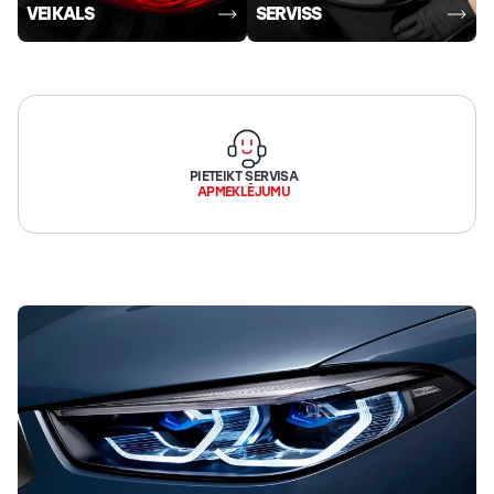
VEIKALS
SERVISS
Lukturu
pulēšana
Papildu
aprīkojuma
uzstādīšana
PIETEIKT SERVISA
APMEKLĒJUMU