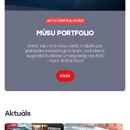
AUTO CIENĪTĀJU IZVĒLE
MŪSU PORTFOLIO
Darbi, kas runā mūsu vietā, ir labāki par
jebkādām mārketinga frāzēm. Izcili klienti,
augstākā kvalitāte un iespaidīgi rezultāti
– tas ir BIXENON.LV!
SĪKĀK
Aktuāls