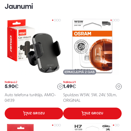
Jaunumi
IEPAKOJUMĀ 2 GAB.
Noliktavā 2
Noliktavā 9
5.90
€
1.49
€
Auto telefona turētājs, AMIO-
Spuldzes W5W, 5W, 24V, 50Lm,
04139
ORIGINAL
UZ GROZU
UZ GROZU