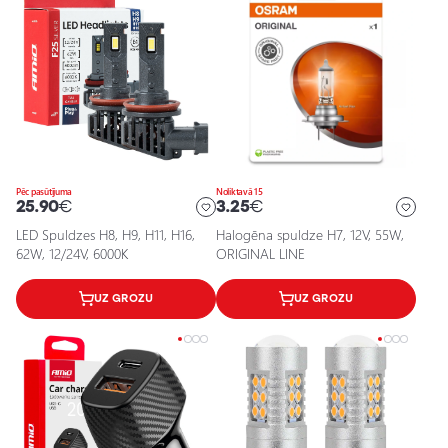
Pēc pasūtījuma
Noliktavā 15
25.90
€
3.25
€
LED Spuldzes H8, H9, H11, H16,
Halogēna spuldze H7, 12V, 55W,
62W, 12/24V, 6000K
ORIGINAL LINE
UZ GROZU
UZ GROZU