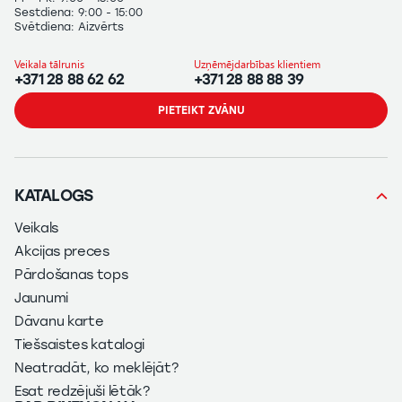
Sestdiena: 9:00 - 15:00
Svētdiena: Aizvērts
Veikala tālrunis
Uzņēmējdarbības klientiem
+371 28 88 62 62
+371 28 88 88 39
PIETEIKT ZVĀNU
KATALOGS
Veikals
Akcijas preces
Pārdošanas tops
Jaunumi
Dāvanu karte
Tiešsaistes katalogi
Neatradāt, ko meklējāt?
Esat redzējuši lētāk?