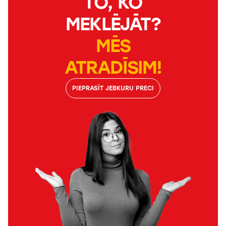
TO, KO
MEKLĒJĀT?
MĒS
ATRADĪSIM!
PIEPRASĪT JEBKURU PRECI