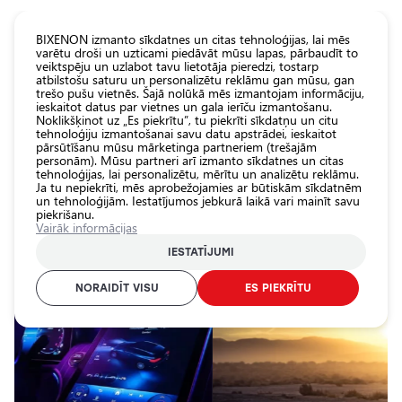
KATALOGS EUROLED
BIXENON izmanto sīkdatnes un citas tehnoloģijas, lai mēs
varētu droši un uzticami piedāvāt mūsu lapas, pārbaudīt to
veiktspēju un uzlabot tavu lietotāja pieredzi, tostarp
Visas
atbilstošu saturu un personalizētu reklāmu gan mūsu, gan
veikala
trešo pušu vietnēs. Šajā nolūkā mēs izmantojam informāciju,
ieskaitot datus par vietnes un gala ierīču izmantošanu.
preces
Noklikšķinot uz „Es piekrītu”, tu piekrīti sīkdatņu un citu
Veikals
tehnoloģiju izmantošanai savu datu apstrādei, ieskaitot
pārsūtīšanu mūsu mārketinga partneriem (trešajām
personām). Mūsu partneri arī izmanto sīkdatnes un citas
Pamatlukturu
tehnoloģijas, lai personalizētu, mērītu un analizētu reklāmu.
auto
Ja tu nepiekrīti, mēs aprobežojamies ar būtiskām sīkdatnēm
spuldzes
un tehnoloģijām. Iestatījumos jebkurā laikā vari mainīt savu
piekrišanu.
Ārējais auto
Vairāk informācijas
apgaismojums
IESTATĪJUMI
Iekšējais auto
apgaismojums
NORAIDĪT VISU
ES PIEKRĪTU
Apgaismojuma
aksesuāri
Auto
aizsardzība