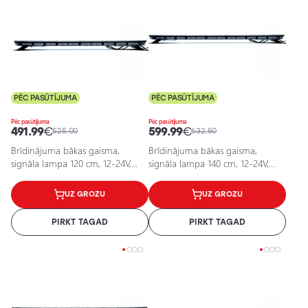
PĒC PASŪTĪJUMA
PĒC PASŪTĪJUMA
Pēc pasūtījuma
Pēc pasūtījuma
491.99
€
599.99
€
525.00
632.50
Brīdinājuma bākas gaisma,
Brīdinājuma bākas gaisma,
signāla lampa 120 cm, 12-24V,
signāla lampa 140 cm, 12-24V,
456W, EPBL06
540W, EPBL07
UZ GROZU
UZ GROZU
PIRKT TAGAD
PIRKT TAGAD