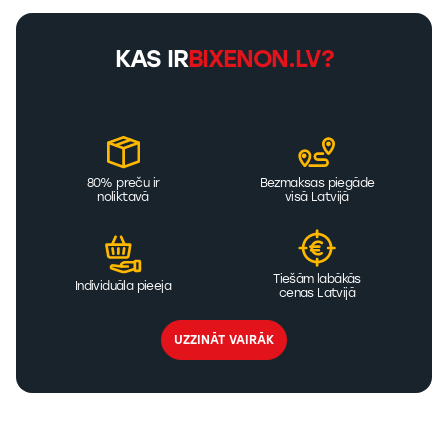
KAS IR
BIXENON.LV?
80% preču ir
Bezmaksas piegāde
noliktavā
visā Latvijā
Tiešām labākās
Individuāla pieeja
cenas Latvijā
UZZINĀT VAIRĀK