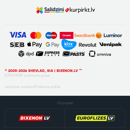
© 2005-2026 SHEVLAD, SIA | BIXENON.LV ™
EUROSTORE uzņēmumu grupa
Lietošanas noteikumi
Privātuma politika
Citi projekti