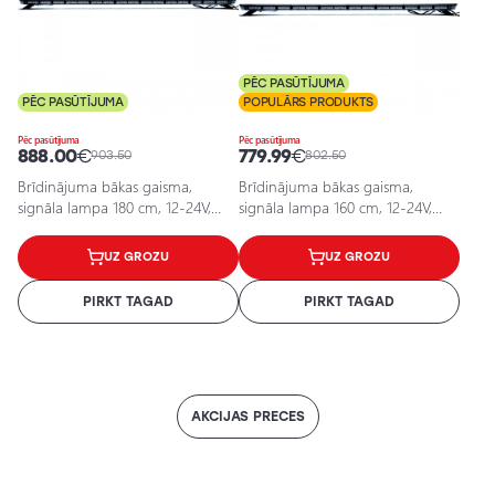
PĒC PASŪTĪJUMA
PĒC PASŪTĪJUMA
POPULĀRS PRODUKTS
Pēc pasūtījuma
Pēc pasūtījuma
888.00
€
779.99
€
903.50
802.50
Brīdinājuma bākas gaisma,
Brīdinājuma bākas gaisma,
signāla lampa 180 cm, 12-24V,
signāla lampa 160 cm, 12-24V,
684W, EPBL09
612W, EPBL08
UZ GROZU
UZ GROZU
PIRKT TAGAD
PIRKT TAGAD
AKCIJAS PRECES