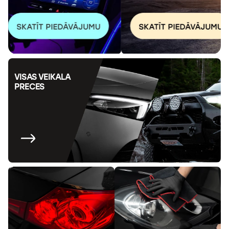
Auto
aksesuāri
Auto
tehniskās
apkopes
piederumi
Auto
VISAS VEIKALA
ķīmija,
PRECES
dīteilings,
aplīmēšana
Motociklu un
velosipēdu
apgaismojums
un aksesuāri
Serviss
Automobiļu
lukturu
remonts un
atjaunošana