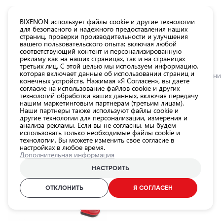
КАТАЛОГ EUROLED
BIXENON использует файлы cookie и другие технологии
для безопасного и надежного предоставления наших
страниц, проверки производительности и улучшения
Все
вашего пользовательского опыта; включая любой
товары
соответствующий контент и персонализированную
рекламу как на наших страницах, так и на страницах
магазина
третьих лиц. С этой целью мы используем информацию,
Магазин
которая включает данные об использовании страниц и
Главная
Категории
Магазин
Аксессуары для освещения
Переходни
конечных устройств. Нажимая «Я Согласен», вы даете
согласие на использование файлов cookie и других
Лампы для
технологий обработки ваших данных, включая передачу
автомобильных
Переходники для ламп
нашим маркетинговым партнерам (третьим лицам).
фар
Наши партнеры также используют файлы cookie и
другие технологии для персонализации, измерения и
Внешнее
анализа рекламы. Если вы не согласны, мы будем
использовать только необходимые файлы cookie и
освещение
технологии. Вы можете изменить свое согласие в
автомобиля
настройках в любое время.
ФИЛЬТР
Дополнительная информация
Освещение
салона
НАСТРОИТЬ
автомобиля
ОТКЛОНИТЬ
Я СОГЛАСЕН
Аксессуары
для
освещения