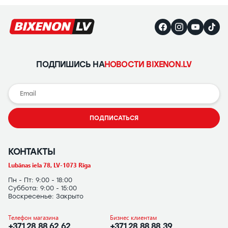
Ремонт и
восстановление
автомобильных
фар
Полировка
ПОДПИШИСЬ НА
НОВОСТИ BIXENON.LV
фар
Установка
дополнительного
оборудования
ПОДПИСАТЬСЯ
КОНТАКТЫ
Lubānas iela 78, LV-1073 Rīga
Пн - Пт: 9:00 - 18:00
Суббота: 9:00 - 15:00
Воскресенье: Закрыто
Телефон магазина
Бизнес клиентам
+371 28 88 62 62
+371 28 88 88 39