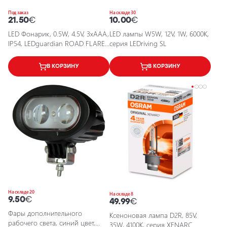
Под заказ
На складе 30
21.50
€
10.00
€
LED Фонарик, 0.5W, 4.5V, 3xAAA,
LED лампы W5W, 12V, 1W, 6000K,
IP54, LEDguardian ROAD FLARE
серия LEDriving SL
LED SL302
В КОРЗИНУ
В КОРЗИНУ
На складе 20
На складе 8
9.50
€
49.99
€
Фары дополнительного
Ксеноновая лампа D2R, 85V,
рабочего света, синий цвет,
35W, 4100K, серия XENARC