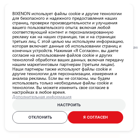
КАТАЛОГ EUROLED
BIXENON использует файлы cookie и другие технологии
для безопасного и надежного предоставления наших
страниц, проверки производительности и улучшения
Все
вашего пользовательского опыта; включая любой
товары
соответствующий контент и персонализированную
рекламу как на наших страницах, так и на страницах
магазина
третьих лиц. С этой целью мы используем информацию,
Магазин
которая включает данные об использовании страниц и
Главная
Категории
Магазин
Автомобильные аксессуары
Другие ак
конечных устройств. Нажимая «Я Согласен», вы даете
согласие на использование файлов cookie и других
Лампы для
технологий обработки ваших данных, включая передачу
автомобильных
0.0
нашим маркетинговым партнерам (третьим лицам).
фар
Наши партнеры также используют файлы cookie и
другие технологии для персонализации, измерения и
Внешнее
LED лампа для чтения в машине,
анализа рекламы. Если вы не согласны, мы будем
использовать только необходимые файлы cookie и
освещение
работает от прикуривателя,
технологии. Вы можете изменить свое согласие в
автомобиля
настройках в любое время.
3000К, 18Лм, IP20, Onyx Copilot
Дополнительная информация
Освещение
OSRAM / 21-0543
салона
НАСТРОИТЬ
автомобиля
ОТКЛОНИТЬ
Я СОГЛАСЕН
ID продукта:
21-0543
Аксессуары
EAN-код:
4052899077270
для
освещения