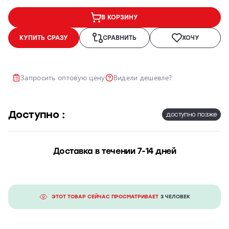
Ремонт и
В КОРЗИНУ
восстановление
автомобильных
КУПИТЬ СРАЗУ
СРАВНИТЬ
ХОЧУ
фар
Полировка
фар
Запросить оптовую цену
Видели дешевле?
Установка
дополнительного
оборудования
Доступно :
доступно позже
Доставка в течении 7-14 дней
ЭТОТ ТОВАР СЕЙЧАС ПРОСМАТРИВАЕТ
3 ЧЕЛОВЕК