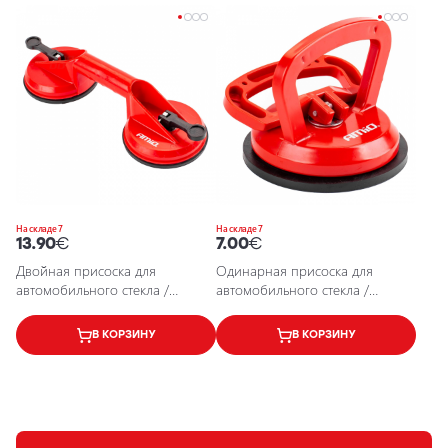
На складе 7
На складе 7
13.90
€
7.00
€
Двойная присоска для
Одинарная присоска для
автомобильного стекла /
автомобильного стекла /
стеклодомкрат / max 80 kg /
стеклодомкрат / max 35 kg /
5903293029022 / 25-6901
5903293029015 / 25-690
В КОРЗИНУ
В КОРЗИНУ