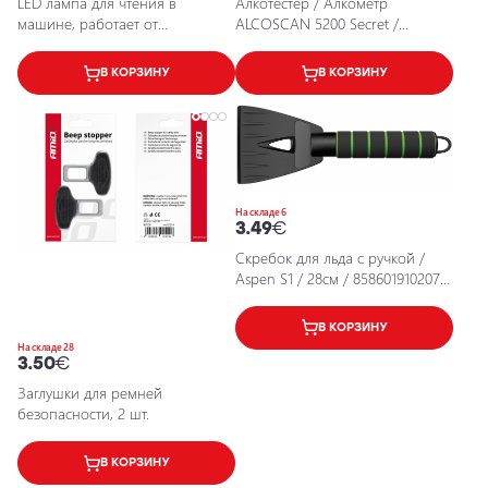
LED лампа для чтения в
Алкотестер / Алкометр
машине, работает от
ALCOSCAN 5200 Secret /
прикуривателя, 3000К, 18Лм,
4742413005208 / 11-401
IP20, Onyx Copilot
В КОРЗИНУ
В КОРЗИНУ
На складе 6
3.49
€
Скребок для льда с ручкой /
Aspen S1 / 28см / 8586019102079
/ 25-684
В КОРЗИНУ
На складе 28
3.50
€
Заглушки для ремней
безопасности, 2 шт.
В КОРЗИНУ