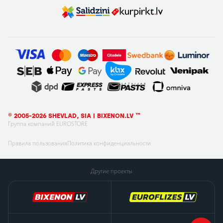
© 2005-2026 SHEVLAD, SIA | BIXENON.LV ™
Группа компаний EUROSTORE
Правила пользования
Политика конфиденциальности
Другие проекты