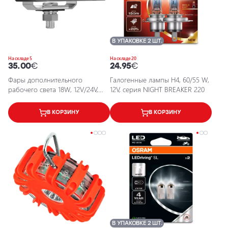
В УПАКОВКЕ 2 ШТ.
На складе 5
На складе 20
35.00
€
24.95
€
Фары дополнительного
Галогенные лампы H4, 60/55 W,
рабочего света 18W, 12V/24V,
12V, серия NIGHT BREAKER 220
6000K, IP6K8, IP6K9K, 1500Lm
В КОРЗИНУ
В КОРЗИНУ
В УПАКОВКЕ 2 ШТ.