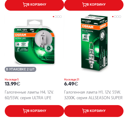
В КОРЗИНУ
В КОРЗИНУ
В УПАКОВКЕ 2 ШТ.
На складе 5
На складе 21
13.99
€
6.49
€
Галогенные лампы H4, 12V,
Галогенная лампа H1, 12V, 55W,
60/55W, серия ULTRA LIFE
3200K, серия ALLSEASON SUPER
В КОРЗИНУ
В КОРЗИНУ