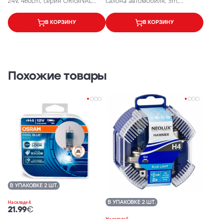
24V, 460Lm, серия ORIGINAL
салона автомобиля, 5m,
LINE
зелёный, 12V, EPAL5M
В КОРЗИНУ
В КОРЗИНУ
Похожие товары
В УПАКОВКЕ 2 ШТ.
В УПАКОВКЕ 2 ШТ.
На складе 4
21.99
€
На складе 5