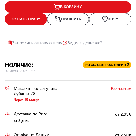
В КОРЗИНУ
Ремонт и
восстановление
КУПИТЬ СРАЗУ
СРАВНИТЬ
ХОЧУ
автомобильных
фар
Полировка
Запросить оптовую цену
Видели дешевле?
фар
Установка
дополнительного
Наличие:
на складе последние 2
оборудования
02 июля 2026 08:35
Магазин - склад улица
Бесплатно
Лубанас 78
Через 15 минут
Доставка по Риге
от 2.99€
от 2 дней
Omniva по Латвии
от 2.50€