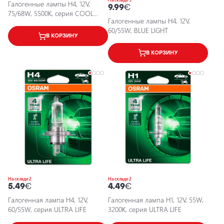
Галогенные лампы H4, 12V,
9.99
€
75/68W, 5500K, серия COOL
Галогенные лампы H4, 12V,
BLUE BOOST
60/55W, BLUE LIGHT
В КОРЗИНУ
В КОРЗИНУ
На складе 2
На складе 2
5.49
€
4.49
€
Галогенная лампа H4, 12V,
Галогенная лампа H1, 12V, 55W,
60/55W, серия ULTRA LIFE
3200K, серия ULTRA LIFE