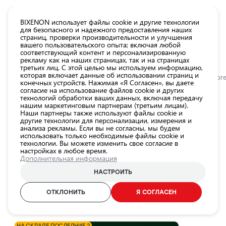
КАТАЛОГ EUROLED
BIXENON использует файлы cookie и другие технологии
для безопасного и надежного предоставления наших
страниц, проверки производительности и улучшения
Все
вашего пользовательского опыта; включая любой
товары
соответствующий контент и персонализированную
рекламу как на наших страницах, так и на страницах
магазина
третьих лиц. С этой целью мы используем информацию,
Магазин
которая включает данные об использовании страниц и
Главная
Категории
Магазин
Лампы для автомобильных фар
Галог
конечных устройств. Нажимая «Я Согласен», вы даете
согласие на использование файлов cookie и других
Лампы для
технологий обработки ваших данных, включая передачу
автомобильных
0.0
нашим маркетинговым партнерам (третьим лицам).
фар
Наши партнеры также используют файлы cookie и
другие технологии для персонализации, измерения и
Внешнее
Галогенная лампа H1, 12V, 55W,
анализа рекламы. Если вы не согласны, мы будем
использовать только необходимые файлы cookie и
освещение
3200K, серия ULTRA LIFE
технологии. Вы можете изменить свое согласие в
автомобиля
настройках в любое время.
OSRAM / 21-203 / 3200К - теплый белый / H1 / OSRAM ULTRA
Дополнительная информация
Освещение
LIFE
салона
НАСТРОИТЬ
автомобиля
ID продукта:
21-203
ОТКЛОНИТЬ
Я СОГЛАСЕН
Аксессуары
EAN-код:
4008321416100
для
освещения
НА СКЛАДЕ ПОСЛЕДНИЕ 2