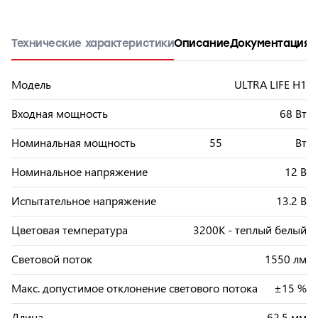
Технические характеристики
Описание
Документация
О
Модель
ULTRA LIFE H1
Входная мощность
68 Вт
Номинальная мощность
55
Вт
Номинальное напряжение
12 В
Испытательное напряжение
13.2 В
Цветовая температура
3200К - теплый белый
Световой поток
1550 лм
Макс. допустимое отклонение светового потока
±15 %
Длина
62.5 мм