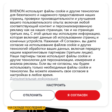
КАТАЛОГ EUROLED
BIXENON использует файлы cookie и другие технологии
для безопасного и надежного предоставления наших
страниц, проверки производительности и улучшения
Все
вашего пользовательского опыта; включая любой
товары
соответствующий контент и персонализированную
рекламу как на наших страницах, так и на страницах
магазина
третьих лиц. С этой целью мы используем информацию,
Магазин
которая включает данные об использовании страниц и
Главная
Категории
Магазин
Лампы для автомобильных фар
Ксено
конечных устройств. Нажимая «Я Согласен», вы даете
согласие на использование файлов cookie и других
Лампы для
технологий обработки ваших данных, включая передачу
автомобильных
0.0
нашим маркетинговым партнерам (третьим лицам).
фар
Наши партнеры также используют файлы cookie и
другие технологии для персонализации, измерения и
Внешнее
Ксеноновая лампа D2S, 35W,
анализа рекламы. Если вы не согласны, мы будем
использовать только необходимые файлы cookie и
освещение
4800K, серия STANDARD
технологии. Вы можете изменить свое согласие в
автомобиля
настройках в любое время.
EINPARTS / 25-1428 / D2S
Дополнительная информация
Освещение
салона
НАСТРОИТЬ
ID продукта:
25-1428
автомобиля
EAN-код:
5902537802896
ОТКЛОНИТЬ
Я СОГЛАСЕН
Аксессуары
для
НА СКЛАДЕ ПОСЛЕДНИЕ 4
освещения