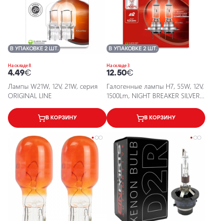
В УПАКОВКЕ 2 ШТ.
В УПАКОВКЕ 2 ШТ.
На складе 8
На складе 3
4.49
€
12.50
€
Лампы W21W, 12V, 21W, серия
Галогенные лампы H7, 55W, 12V,
ORIGINAL LINE
1500Lm, NIGHT BREAKER SILVER
серия
В КОРЗИНУ
В КОРЗИНУ