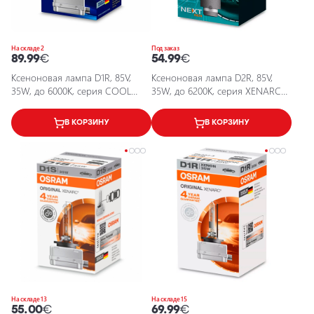
На складе 2
Под заказ
89.99
€
54.99
€
Ксеноновая лампа D1R, 85V,
Ксеноновая лампа D2R, 85V,
35W, до 6000К, серия COOL
35W, до 6200К, серия XENARC
BLUE INTENSE XENARC
COOL BLUE INTENSE (NEXT GEN)
В КОРЗИНУ
В КОРЗИНУ
На складе 13
На складе 15
55.00
€
69.99
€