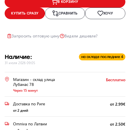
В КОРЗИНУ
Ремонт и
КУПИТЬ СРАЗУ
СРАВНИТЬ
ХОЧУ
восстановление
автомобильных
фар
Запросить оптовую цену
Видели дешевле?
Полировка
фар
Установка
Наличие:
дополнительного
на складе последние 4
31 июля 2026 09:05
оборудования
Магазин - склад улица
Бесплатно
Лубанас 78
Через 15 минут
Доставка по Риге
от 2.99€
от 2 дней
Omniva по Латвии
от 2.50€