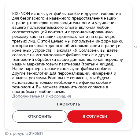
КАТАЛОГ EUROLED
BIXENON использует файлы cookie и другие технологии
для безопасного и надежного предоставления наших
страниц, проверки производительности и улучшения
Все
вашего пользовательского опыта; включая любой
товары
соответствующий контент и персонализированную
рекламу как на наших страницах, так и на страницах
магазина
третьих лиц. С этой целью мы используем информацию,
Магазин
которая включает данные об использовании страниц и
Главная
Категории
Магазин
Лампы для автомобильных фар
LED л
конечных устройств. Нажимая «Я Согласен», вы даете
согласие на использование файлов cookie и других
Лампы для
технологий обработки ваших данных, включая передачу
автомобильных
0.0
нашим маркетинговым партнерам (третьим лицам).
фар
Наши партнеры также используют файлы cookie и
другие технологии для персонализации, измерения и
Внешнее
Лампа дальнего и ближнего
анализа рекламы. Если вы не согласны, мы будем
использовать только необходимые файлы cookie и
освещение
света для мотоциклов H7 H18, 12V,
технологии. Вы можете изменить свое согласие в
автомобиля
настройках в любое время.
16W, 6500K, серия LEDriving HLM
Дополнительная информация
Освещение
EASY
салона
НАСТРОИТЬ
автомобиля
OSRAM / 21-0631 / 6500K - холодный белый / H18 / OSRAM
ОТКЛОНИТЬ
Я СОГЛАСЕН
LEDriving HLM EASY
Аксессуары
для
освещения
ID продукта:
21-0631