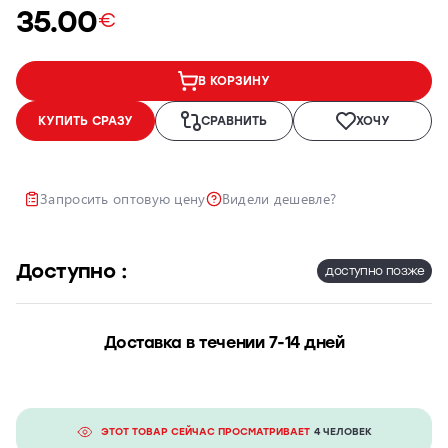
35.00
€
Ремонт и
восстановление
автомобильных
В КОРЗИНУ
фар
КУПИТЬ СРАЗУ
СРАВНИТЬ
ХОЧУ
Полировка
фар
Установка
дополнительного
Запросить оптовую цену
Видели дешевле?
оборудования
Доступно :
доступно позже
Доставка в течении 7-14 дней
ЭТОТ ТОВАР СЕЙЧАС ПРОСМАТРИВАЕТ
4 ЧЕЛОВЕК