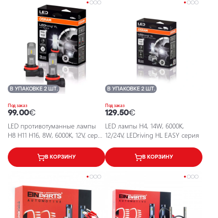
В УПАКОВКЕ 2 ШТ.
В УПАКОВКЕ 2 ШТ.
Под заказ
Под заказ
99.00
€
129.50
€
LED противотуманные лампы
LED лампы H4, 14W, 6000K,
H8 H11 H16, 8W, 6000K, 12V, серия
12/24V, LEDriving HL EASY серия
LEDriving FL
В КОРЗИНУ
В КОРЗИНУ