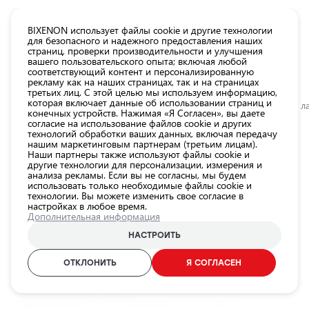
КАТАЛОГ EUROLED
BIXENON использует файлы cookie и другие технологии
для безопасного и надежного предоставления наших
страниц, проверки производительности и улучшения
Все
вашего пользовательского опыта; включая любой
товары
соответствующий контент и персонализированную
рекламу как на наших страницах, так и на страницах
магазина
третьих лиц. С этой целью мы используем информацию,
Магазин
которая включает данные об использовании страниц и
Главная
Категории
Магазин
Лампы для автомобильных фар
LED л
конечных устройств. Нажимая «Я Согласен», вы даете
согласие на использование файлов cookie и других
Лампы для
технологий обработки ваших данных, включая передачу
автомобильных
0.0
нашим маркетинговым партнерам (третьим лицам).
фар
Наши партнеры также используют файлы cookie и
другие технологии для персонализации, измерения и
Внешнее
LED лампы D1S, 10 000Lm, 6000K,
анализа рекламы. Если вы не согласны, мы будем
использовать только необходимые файлы cookie и
освещение
12-24V, EPLH88
технологии. Вы можете изменить свое согласие в
автомобиля
настройках в любое время.
EINPARTS / 25-0335 / 6000K - холодный белый / D1S
Дополнительная информация
Освещение
салона
НАСТРОИТЬ
ID продукта:
25-0335
автомобиля
EAN-код:
5902537858633
ОТКЛОНИТЬ
Я СОГЛАСЕН
Аксессуары
для
освещения