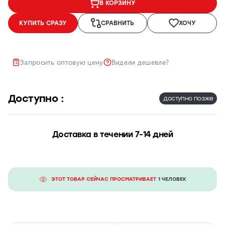
В КОРЗИНУ
Ремонт и
КУПИТЬ СРАЗУ
СРАВНИТЬ
ХОЧУ
восстановление
автомобильных
фар
Запросить оптовую цену
Видели дешевле?
Полировка
фар
Установка
Доступно :
дополнительного
доступно позже
оборудования
Доставка в течении 7-14 дней
ЭТОТ ТОВАР СЕЙЧАС ПРОСМАТРИВАЕТ
1 ЧЕЛОВЕК