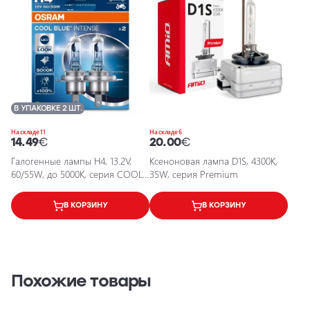
В УПАКОВКЕ 2 ШТ.
На складе 11
На складе 6
14.49
€
20.00
€
Галогенные лампы H4, 13.2V,
Ксеноновая лампа D1S, 4300K,
60/55W, до 5000K, серия COOL
35W, серия Premium
BLUE INTENSE
В КОРЗИНУ
В КОРЗИНУ
Похожие товары