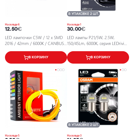
В УПАКОВКЕ 2 ШТ.
На складе 6
На складе 1
12.50
€
30.00
€
LED лампочки C5W / 12 x SMD
LED лампы P21/5W, 2.5W,
2016 / 42mm / 6000K / CANBUS /
150/45Lm, 6000K, серия LEDriving
5902537829756 / 25-199
SL
В КОРЗИНУ
В КОРЗИНУ
В УПАКОВКЕ 2 ШТ.
На складе 5
На складе 3