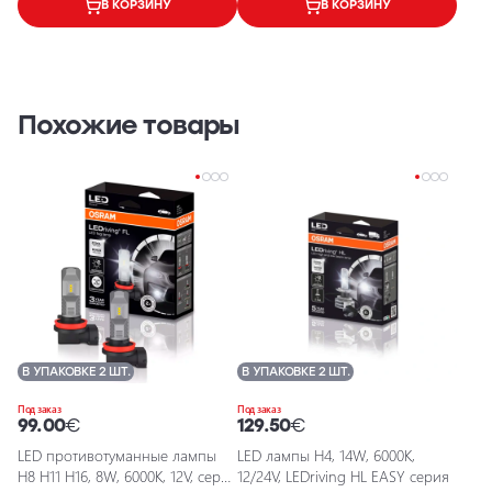
В КОРЗИНУ
В КОРЗИНУ
Похожие товары
В УПАКОВКЕ 2 ШТ.
В УПАКОВКЕ 2 ШТ.
Под заказ
Под заказ
99.00
€
129.50
€
LED противотуманные лампы
LED лампы H4, 14W, 6000K,
H8 H11 H16, 8W, 6000K, 12V, серия
12/24V, LEDriving HL EASY серия