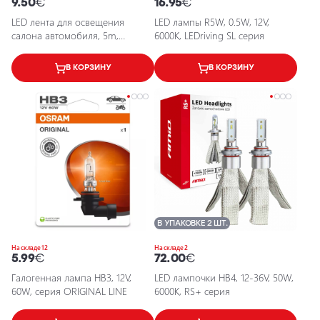
9.50
€
16.95
€
LED лента для освещения
LED лампы R5W, 0.5W, 12V,
салона автомобиля, 5m,
6000K, LEDriving SL серия
желтый, 12V, EPAL5M
В КОРЗИНУ
В КОРЗИНУ
В УПАКОВКЕ 2 ШТ.
На складе 12
На складе 2
5.99
€
72.00
€
Галогенная лампа HB3, 12V,
LED лампочки HB4, 12-36V, 50W,
60W, серия ORIGINAL LINE
6000K, RS+ серия