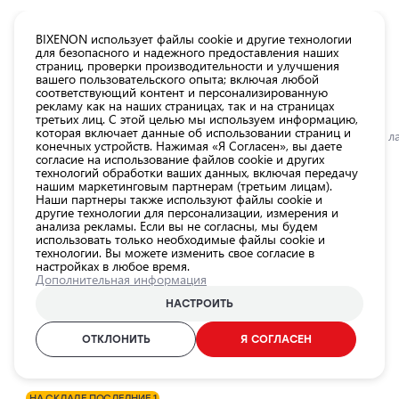
КАТАЛОГ EUROLED
BIXENON использует файлы cookie и другие технологии
для безопасного и надежного предоставления наших
страниц, проверки производительности и улучшения
Все
вашего пользовательского опыта; включая любой
товары
соответствующий контент и персонализированную
рекламу как на наших страницах, так и на страницах
магазина
третьих лиц. С этой целью мы используем информацию,
Магазин
которая включает данные об использовании страниц и
Главная
Категории
Магазин
Лампы для автомобильных фар
LED л
конечных устройств. Нажимая «Я Согласен», вы даете
согласие на использование файлов cookie и других
Лампы для
технологий обработки ваших данных, включая передачу
автомобильных
0.0
нашим маркетинговым партнерам (третьим лицам).
фар
Наши партнеры также используют файлы cookie и
другие технологии для персонализации, измерения и
Внешнее
LED лампы H7 16W, 12V, 6000K,
анализа рекламы. Если вы не согласны, мы будем
использовать только необходимые файлы cookie и
освещение
NIGHT BREAKER LED SMART серия
технологии. Вы можете изменить свое согласие в
автомобиля
настройках в любое время.
OSRAM / 21-4003 / 6000K - холодный белый / H7 / OSRAM
Дополнительная информация
Освещение
NIGHT BREAKER LED SMART
салона
НАСТРОИТЬ
автомобиля
ID продукта:
21-4003
ОТКЛОНИТЬ
Я СОГЛАСЕН
Аксессуары
EAN-код:
4062172408332
для
освещения
НА СКЛАДЕ ПОСЛЕДНИЕ 1