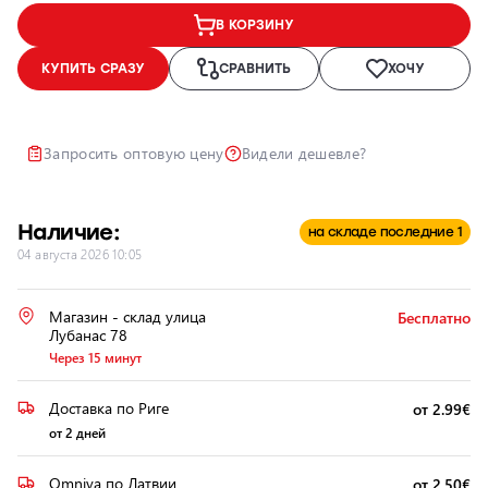
В КОРЗИНУ
Ремонт и
восстановление
КУПИТЬ СРАЗУ
СРАВНИТЬ
ХОЧУ
автомобильных
фар
Полировка
Запросить оптовую цену
Видели дешевле?
фар
Установка
дополнительного
Наличие:
на складе последние 1
оборудования
04 августа 2026 10:05
Магазин - склад улица
Бесплатно
Лубанас 78
Через 15 минут
Доставка по Риге
от 2.99€
от 2 дней
Omniva по Латвии
от 2.50€