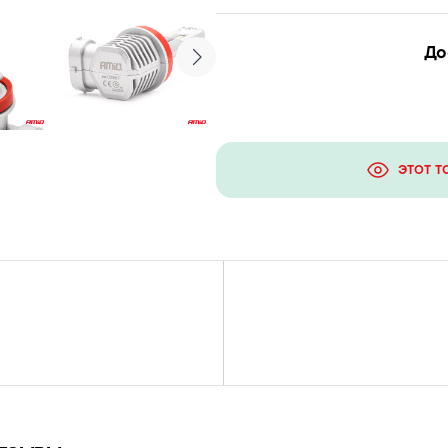
До
ЭТОТ Т