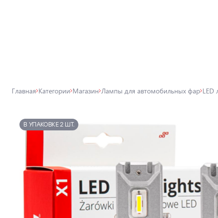
Все товары магазина
Магазин
Лампы для автомобильных фар
Главная
Категории
Магазин
Лампы для автомобильных фар
LED 
Внешнее освещение автомобиля
Освещение салона автомобиля
В УПАКОВКЕ 2 ШТ.
Аксессуары для освещения
Защита автомобиля
Автомобильные аксессуары
Товары для технического
обслуживания автомобиля
Автохимия, дитейлинг, поклейка