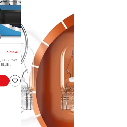
На складе 11
 13.2V, 35W,
L BLUE