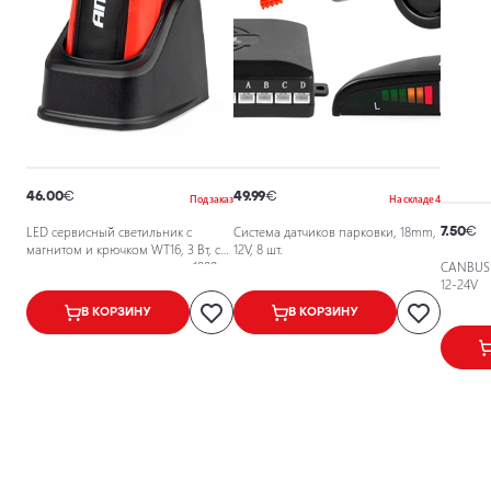
46.00
€
49.99
€
Под заказ
На складе 4
LED сервисный светильник с
Система датчиков парковки, 18mm,
7.50
€
магнитом и крючком WT16, 3 Вт, со
12V, 8 шт.
встроенным аккумулятором, 1800
CANBUS 
мАч, 3,7 В
12-24V
В КОРЗИНУ
В КОРЗИНУ