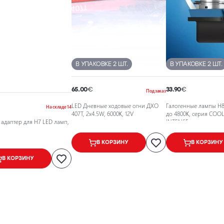
В УПАКОВКЕ 2 ШТ.
В УПАКОВКЕ 2 ШТ.
65.00
€
33.90
€
Под заказ
LED Дневные ходовые огни ДХО
Галогенные лампы H8,
На складе 14
407T, 2x4.5W, 6000K, 12V
до 4800K, серия COO
адаптер для H7 LED ламп,
INTENSE
В КОРЗИНУ
В КОРЗИНУ
В КОРЗИНУ