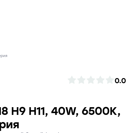
ерия
0.0
8 H9 H11, 40W, 6500K,
ерия