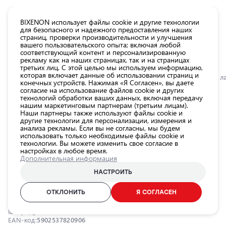
КАТАЛОГ EUROLED
BIXENON использует файлы cookie и другие технологии
для безопасного и надежного предоставления наших
страниц, проверки производительности и улучшения
Все
вашего пользовательского опыта; включая любой
товары
соответствующий контент и персонализированную
рекламу как на наших страницах, так и на страницах
магазина
третьих лиц. С этой целью мы используем информацию,
Магазин
которая включает данные об использовании страниц и
Главная
Категории
Магазин
Лампы для автомобильных фар
LED л
конечных устройств. Нажимая «Я Согласен», вы даете
согласие на использование файлов cookie и других
Лампы для
технологий обработки ваших данных, включая передачу
автомобильных
0.0
нашим маркетинговым партнерам (третьим лицам).
фар
Наши партнеры также используют файлы cookie и
другие технологии для персонализации, измерения и
Внешнее
LED лампы с ксеноновым
анализа рекламы. Если вы не согласны, мы будем
использовать только необходимые файлы cookie и
освещение
эффектом HB4, 9-16 В, 55 Вт,
технологии. Вы можете изменить свое согласие в
автомобиля
настройках в любое время.
6000 К, серия EXTREMO LIGHT
Дополнительная информация
Освещение
XENON EFFECT
салона
НАСТРОИТЬ
автомобиля
EINPARTS / 25-584 / 6000K - холодный белый / HB4
ОТКЛОНИТЬ
Я СОГЛАСЕН
Аксессуары
для
ID продукта:
25-584
освещения
EAN-код:
5902537820906