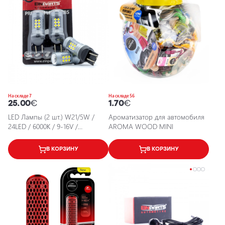
На складе 7
На складе 56
25.00
€
1.70
€
LED Лампы (2 шт.) W21/5W /
Ароматизатор для автомобиля
24LED / 6000K / 9-16V /
AROMA WOOD MINI
5902537826458 / 25-2139
В КОРЗИНУ
В КОРЗИНУ