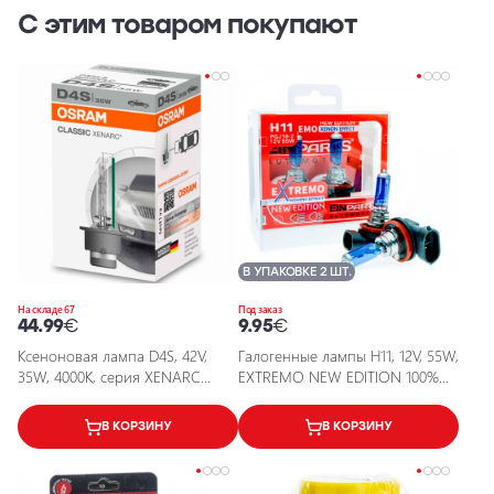
С этим товаром покупают
В УПАКОВКЕ 2 ШТ.
На складе 67
Под заказ
44.99
€
9.95
€
Ксеноновая лампа D4S, 42V,
Галогенные лампы H11, 12V, 55W,
35W, 4000K, серия XENARC
EXTREMO NEW EDITION 100%
CLASSIC
XENON EFFECT
В КОРЗИНУ
В КОРЗИНУ