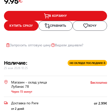
9.95
€
Ремонт и
восстановление
В КОРЗИНУ
автомобильных
фар
КУПИТЬ СРАЗУ
СРАВНИТЬ
ХОЧУ
Полировка
фар
Установка
Запросить оптовую цену
Видели дешевле?
дополнительного
оборудования
Наличие:
на складе последние 6
25 мая 2026 10:25
Магазин - склад улица
Бесплатно
Лубанас 78
Через 15 минут
Доставка по Риге
от 2.99€
от 2 дней