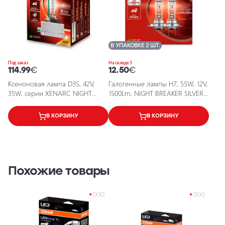
В УПАКОВКЕ 2 ШТ.
Под заказ
На складе 3
114.99
€
12.50
€
Ксеноновая лампа D3S, 42V,
Галогенные лампы H7, 55W, 12V,
35W, серии XENARC NIGHT
1500Lm, NIGHT BREAKER SILVER
BREAKER 220
серия
В КОРЗИНУ
В КОРЗИНУ
Похожие товары