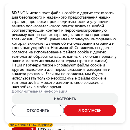
КАТАЛОГ EUROLED
BIXENON использует файлы cookie и другие технологии
для безопасного и надежного предоставления наших
страниц, проверки производительности и улучшения
Все
вашего пользовательского опыта; включая любой
товары
соответствующий контент и персонализированную
рекламу как на наших страницах, так и на страницах
магазина
третьих лиц. С этой целью мы используем информацию,
Магазин
которая включает данные об использовании страниц и
Главная
Категории
Магазин
Лампы для автомобильных фар
LED л
конечных устройств. Нажимая «Я Согласен», вы даете
согласие на использование файлов cookie и других
Лампы для
технологий обработки ваших данных, включая передачу
автомобильных
0.0
нашим маркетинговым партнерам (третьим лицам).
фар
Наши партнеры также используют файлы cookie и
другие технологии для персонализации, измерения и
Внешнее
LED лампочки HB4, 12-36V, 50W,
анализа рекламы. Если вы не согласны, мы будем
использовать только необходимые файлы cookie и
освещение
6000K, RS+ серия
технологии. Вы можете изменить свое согласие в
автомобиля
настройках в любое время.
AMIO / 25-177 / 6000K - холодный белый / HB4
Дополнительная информация
Освещение
салона
НАСТРОИТЬ
ID продукта:
25-177
автомобиля
EAN-код:
5903293010884
ОТКЛОНИТЬ
Я СОГЛАСЕН
Аксессуары
для
НА СКЛАДЕ ПОСЛЕДНИЕ 2
освещения