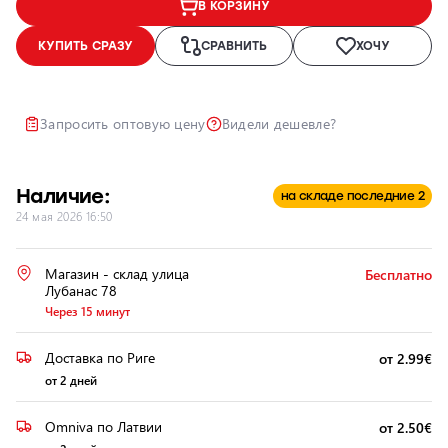
В КОРЗИНУ
Ремонт и
КУПИТЬ СРАЗУ
СРАВНИТЬ
ХОЧУ
восстановление
автомобильных
фар
Запросить оптовую цену
Видели дешевле?
Полировка
фар
Установка
Наличие:
дополнительного
на складе последние 2
24 мая 2026 16:50
оборудования
Магазин - склад улица
Бесплатно
Лубанас 78
Через 15 минут
Доставка по Риге
от 2.99€
от 2 дней
Omniva по Латвии
от 2.50€