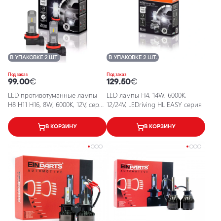
В УПАКОВКЕ 2 ШТ.
В УПАКОВКЕ 2 ШТ.
Под заказ
Под заказ
99.00
€
129.50
€
LED противотуманные лампы
LED лампы H4, 14W, 6000K,
H8 H11 H16, 8W, 6000K, 12V, серия
12/24V, LEDriving HL EASY серия
LEDriving FL
В КОРЗИНУ
В КОРЗИНУ