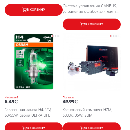
6000K, IP68
Система управления CANBUS,
В КОРЗИНУ
устранение ошибок для ламп
P21W
В КОРЗИНУ
На складе 2
Под заказ
5.49
€
49.99
€
Галогенная лампа H4, 12V,
Ксеноновый комплект H7M,
60/55W, серия ULTRA LIFE
5000K, 35W, SLIM
В КОРЗИНУ
В КОРЗИНУ