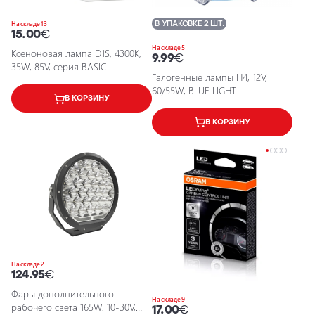
В УПАКОВКЕ 2 ШТ.
На складе 13
15.00
€
На складе 5
Ксеноновая лампа D1S, 4300K,
9.99
€
35W, 85V, серия BASIC
Галогенные лампы H4, 12V,
60/55W, BLUE LIGHT
В КОРЗИНУ
В КОРЗИНУ
На складе 2
124.95
€
Фары дополнительного
На складе 9
рабочего света 165W, 10-30V,
17.00
€