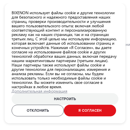
КАТАЛОГ EUROLED
BIXENON использует файлы cookie и другие технологии
для безопасного и надежного предоставления наших
страниц, проверки производительности и улучшения
Все
вашего пользовательского опыта; включая любой
товары
соответствующий контент и персонализированную
рекламу как на наших страницах, так и на страницах
магазина
третьих лиц. С этой целью мы используем информацию,
Магазин
которая включает данные об использовании страниц и
Главная
Категории
Магазин
Товары для технического обслуживан
конечных устройств. Нажимая «Я Согласен», вы даете
согласие на использование файлов cookie и других
Лампы для
технологий обработки ваших данных, включая передачу
автомобильных
0.0
нашим маркетинговым партнерам (третьим лицам).
фар
Наши партнеры также используют файлы cookie и
другие технологии для персонализации, измерения и
Внешнее
LED Фонарь на голову LH04,
анализа рекламы. Если вы не согласны, мы будем
использовать только необходимые файлы cookie и
освещение
6500K, USB, 5h
технологии. Вы можете изменить свое согласие в
автомобиля
настройках в любое время.
AMIO / 25-303
Дополнительная информация
Освещение
салона
НАСТРОИТЬ
ID продукта:
25-303
автомобиля
EAN-код:
5903293028261
ОТКЛОНИТЬ
Я СОГЛАСЕН
Аксессуары
для
освещения