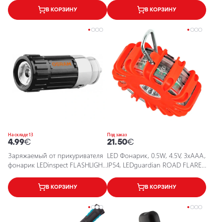
В КОРЗИНУ
В КОРЗИНУ
На складе 13
Под заказ
4.99
€
21.50
€
Заряжаемый от прикуривателя
LED Фонарик, 0.5W, 4.5V, 3xAAA,
фонарик LEDinspect FLASHLIGHT
IP54, LEDguardian ROAD FLARE
15
LED SL302
В КОРЗИНУ
В КОРЗИНУ