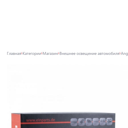
Все товары магазина
Магазин
Лампы для автомобильных фар
Главная
Категории
Магазин
Внешнее освещение автомобиля
Ang
Внешнее освещение автомобиля
Освещение салона автомобиля
Аксессуары для освещения
Защита автомобиля
Автомобильные аксессуары
Товары для технического
обслуживания автомобиля
Автохимия, дитейлинг, поклейка