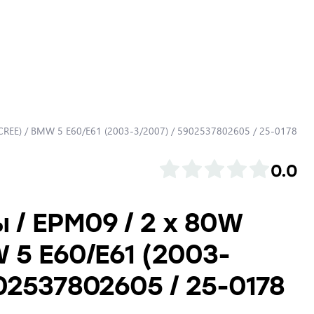
CREE) / BMW 5 E60/E61 (2003-3/2007) / 5902537802605 / 25-0178
0.0
 / EPM09 / 2 x 80W
 5 E60/E61 (2003-
902537802605 / 25-0178