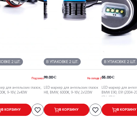
КОВКЕ 2 ШТ.
В УПАКОВКЕ 2 ШТ.
В УПАКОВКЕ 2 ШТ.
99.00
€
55.00
€
Под заказ
На складе 2
ер для ангельских глазок,
LED маркер для ангельских глазок
LED маркер для ангель
0K, 9-16V, 2x40W
H8, BMW, 6000K, 9-16V, 2x120W
BMW E90, E91 (2004-20
12V, 40W
В КОРЗИНУ
В КОРЗИНУ
В КОРЗИНУ