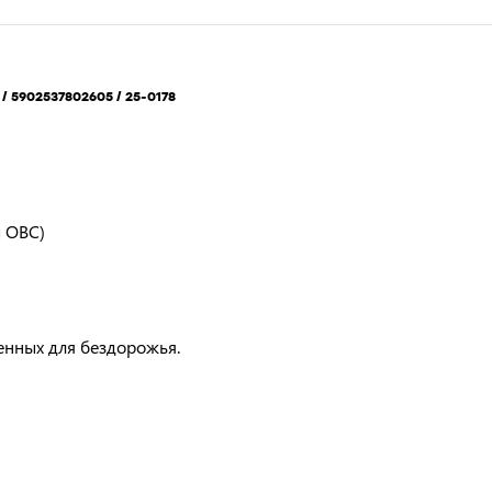
 / 5902537802605 / 25-0178
ы OBC)
енных для бездорожья.