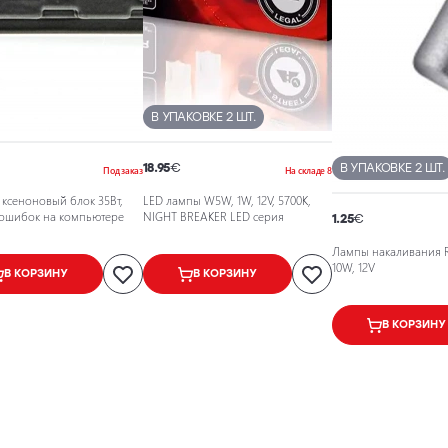
В УПАКОВКЕ 2 ШТ.
18.95
€
В УПАКОВКЕ 2 ШТ.
Под заказ
На складе 8
ксеноновый блок 35Вт,
LED лампы W5W, 1W, 12V, 5700K,
з ошибок на компьютере
NIGHT BREAKER LED серия
1.25
€
Лампы накаливания R
10W, 12V
В КОРЗИНУ
В КОРЗИНУ
В КОРЗИНУ