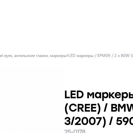
el eyes, ангельские глазки, маркеры
LED маркеры / EPM09 / 2 x 80W (
LED маркеры
(CREE) / BMW
3/2007) / 5
25-0178