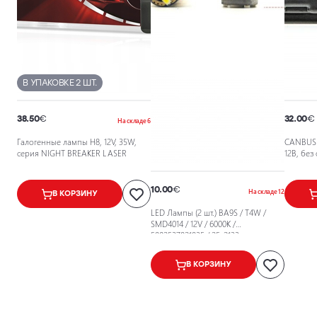
В УПАКОВКЕ 2 ШТ.
38.50
€
32.00
€
На складе 6
Галогенные лампы H8, 12V, 35W,
CANBUS 
серия NIGHT BREAKER LASER
12В, бе
10.00
€
На складе 12
В КОРЗИНУ
LED Лампы (2 шт.) BA9S / T4W /
SMD4014 / 12V / 6000K /
5902537821835 / 25-2133
В КОРЗИНУ