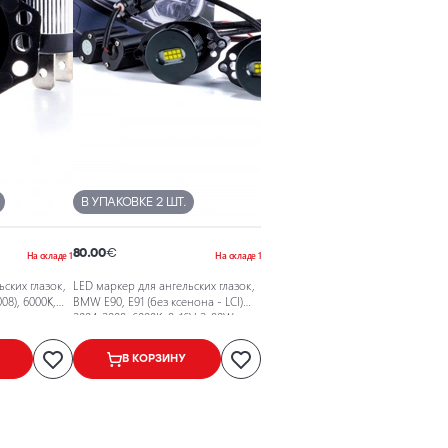
В УПАКОВКЕ 2 ШТ.
80.00
€
На складе 1
На складе 1
ских глазок,
LED маркер для ангельских глазок,
08), 6000K,
BMW E90, E91 (без ксенона - LCI)
2004-2008, 6000K, 9-16V, 2x80W
В КОРЗИНУ