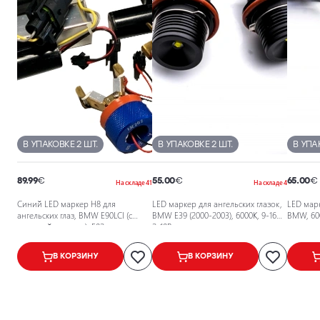
В УПАКОВКЕ 2 ШТ.
В УПАКОВКЕ 2 ШТ.
В УПА
89.99
€
55.00
€
65.00
€
На складе 41
На складе 4
Синий LED маркер H8 для
LED маркер для ангельских глазок,
LED марк
ангельских глаз, BMW E90LCI (с
BMW E39 (2000-2003), 6000К, 9-16В,
BMW, 600
системой ксенона), F02
2x10Вт
В КОРЗИНУ
В КОРЗИНУ