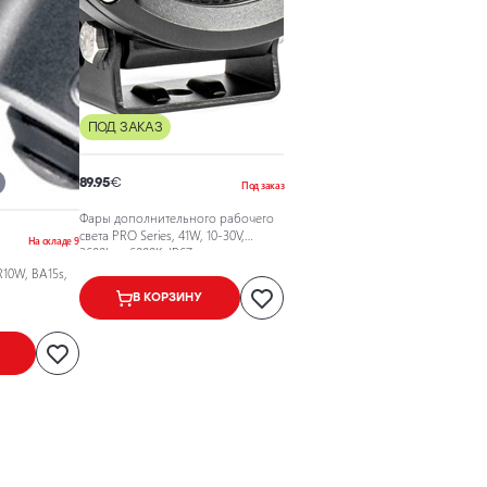
ПОД ЗАКАЗ
89.95
€
Под заказ
Фары дополнительного рабочего
света PRO Series, 41W, 10-30V,
На складе 9
3600Lm, 6000K, IP67
10W, BA15s,
В КОРЗИНУ