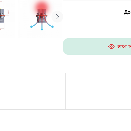
До
ЭТОТ 