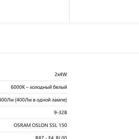
2x4W
6000К – холодный белый
800Лм (400Лм в одной лампе)
9-32В
OSRAM OSLON SSL 150
R87 - E4, RL00