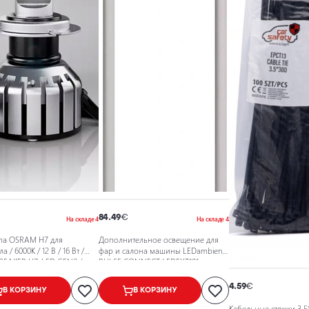
84.49
€
На складе 4
На складе 4
па OSRAM H7 для
Дополнительное освещение для
 / 6000K / 12 В / 16 Вт /
фар и салона машины LEDambient
REAKER H7-LED GEN2 /
PULSE CONNECT LEDEXT101
83301 / 22-261
4.59
€
В КОРЗИНУ
В КОРЗИНУ
Кабельные стяжки 3,5