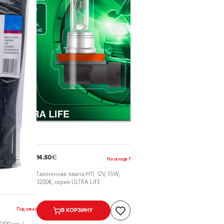
14.50
€
На складе 7
Галогенная лампа H11, 12V, 55W,
3200K, серия ULTRA LIFE
Под заказ
В КОРЗИНУ
*300 мм /