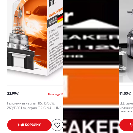
22.99
€
91.50
€
На складе 13
Галогенная лампа H15, 15/55W,
LED лам
260/1350 Lm, серия ORIGINAL LINE
мотоцикла
NIGHT B
40621723
В КОРЗИНУ