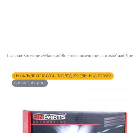
Все товары магазина
Магазин
Лампы для автомобильных фар
Главная
Категории
Магазин
Внешнее освещение автомобиля
Дне
Внешнее освещение автомобиля
Освещение салона автомобиля
НА СКЛАДЕ ОСТАЛАСЬ ПОСЛЕДНЯЯ ЕДИНИЦА ТОВАРА
Аксессуары для освещения
В УПАКОВКЕ 2 ШТ.
Защита автомобиля
Автомобильные аксессуары
Товары для технического
обслуживания автомобиля
Автохимия, дитейлинг, поклейка