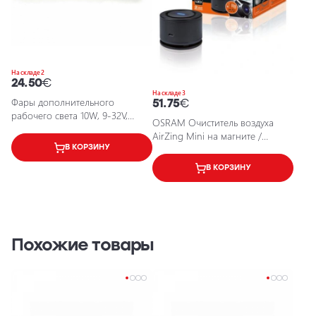
На складе 2
24.50
€
На складе 3
Фары дополнительного
51.75
€
рабочего света 10W, 9-32V,
OSRAM Очиститель воздуха
6000K, IP68
AirZing Mini на магните /
AirZing Mini Air Purifier / DC 5V
В КОРЗИНУ
0.5A (USB Type C) / ~ 2.5W /
В КОРЗИНУ
<25dB / 4062172173988 / 20-051
Похожие товары