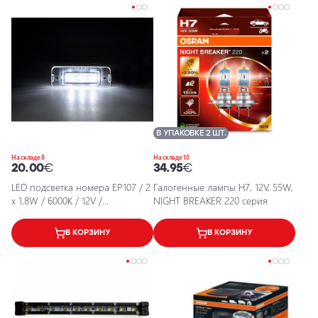
В УПАКОВКЕ 2 ШТ.
На складе 8
На складе 10
20.00
€
34.95
€
LED подсветка номера EP107 / 2
Галогенные лампы H7, 12V, 55W,
x 1,8W / 6000K / 12V /
NIGHT BREAKER 220 серия
5902537803015 / 25-0119
В КОРЗИНУ
В КОРЗИНУ