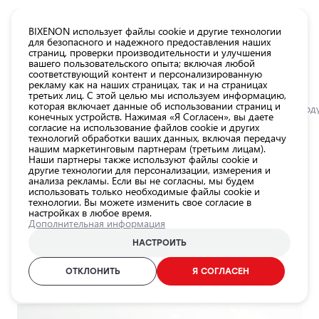
КАТАЛОГ EUROLED
BIXENON использует файлы cookie и другие технологии
для безопасного и надежного предоставления наших
страниц, проверки производительности и улучшения
Все
вашего пользовательского опыта; включая любой
товары
соответствующий контент и персонализированную
рекламу как на наших страницах, так и на страницах
магазина
третьих лиц. С этой целью мы используем информацию,
Магазин
которая включает данные об использовании страниц и
Главная
Категории
Магазин
Внешнее освещение автомобиля
Моду
конечных устройств. Нажимая «Я Согласен», вы даете
согласие на использование файлов cookie и других
Лампы для
0.0
технологий обработки ваших данных, включая передачу
автомобильных
нашим маркетинговым партнерам (третьим лицам).
фар
LED подсветка номера EP81 /
Наши партнеры также используют файлы cookie и
другие технологии для персонализации, измерения и
Внешнее
5901958637223 / 25-2154
анализа рекламы. Если вы не согласны, мы будем
использовать только необходимые файлы cookie и
освещение
25-2154
технологии. Вы можете изменить свое согласие в
автомобиля
настройках в любое время.
Дополнительная информация
Освещение
ID продукта:
25-2154
салона
НАСТРОИТЬ
EAN-код:
5901958637223
автомобиля
ОТКЛОНИТЬ
Я СОГЛАСЕН
Аксессуары
НА СКЛАДЕ ПОСЛЕДНИЕ 1
для
освещения