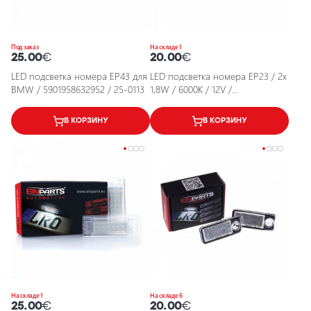
Под заказ
На складе 1
25.00
€
20.00
€
LED подсветка номера EP43 для
LED подсветка номера EP23 / 2x
BMW / 5901958632952 / 25-0113
1,8W / 6000K / 12V /
5901958630446 / 25-2146
В КОРЗИНУ
В КОРЗИНУ
На складе 1
На складе 6
25.00
€
20.00
€