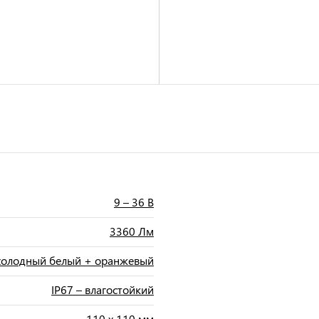
9 – 36 В
3360 Лм
 холодный белый + оранжевый
IP67 – влагостойкий
110 х 110 мм