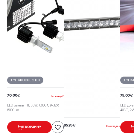
В УПАКОВКЕ 2 ШТ.
В УПА
70.00
€
75.00
€
На складе 2
LED лампы H1, 30W, 6000K, 9-32V,
LED Дне
8000Lm
403O, 2x
85.95
€
На складе 2
В КОРЗИНУ