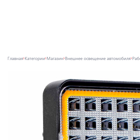
Все товары магазина
Магазин
Лампы для автомобильных фар
Главная
Категории
Магазин
Внешнее освещение автомобиля
Раб
Внешнее освещение автомобиля
Освещение салона автомобиля
Аксессуары для освещения
Защита автомобиля
Автомобильные аксессуары
Товары для технического
обслуживания автомобиля
Автохимия, дитейлинг, поклейка