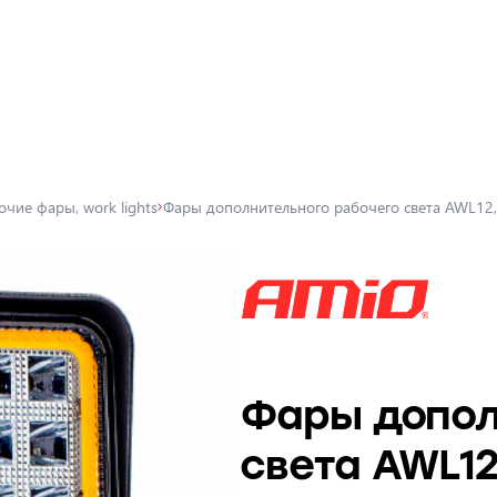
очие фары, work lights
Фары дополнительного рабочего света AWL12,
Фары допол
света AWL12