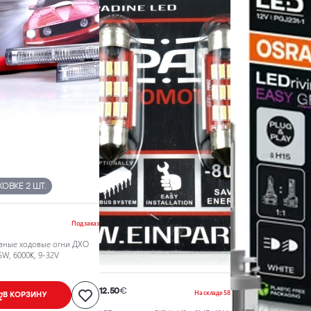
КОВКЕ 2 ШТ.
Под заказ
вные ходовые огни ДХО
5W, 6000K, 9-32V
12.50
€
На складе 58
В КОРЗИНУ