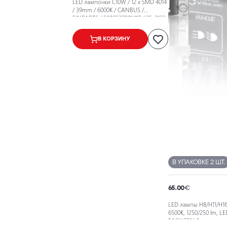
LED лампочки C10W / 12 x SMD 4014
/ 39mm / 6000K / CANBUS /
EINPARTS / 5902537801417 / 25-2123
В КОРЗИНУ
В УПАКОВКЕ 2 ШТ.
65.00
€
LED лампы H8/H11/H16
6500K, 1250/250 lm, LE
EASY GEN 2