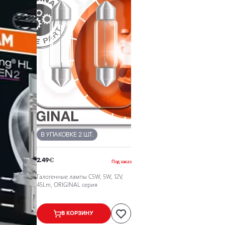
В УПАКОВКЕ 2 ШТ.
2.49
€
Под заказ
Галогенные лампы C5W, 5W, 12V,
45Lm, ORIGINAL серия
В КОРЗИНУ