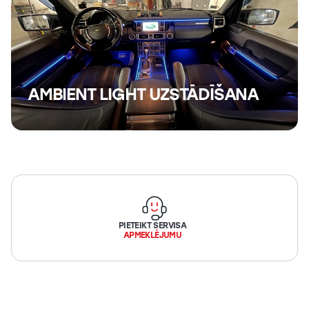
AMBIENT LIGHT UZSTĀDĪŠANA
PIETEIKT SERVISA
APMEKLĒJUMU