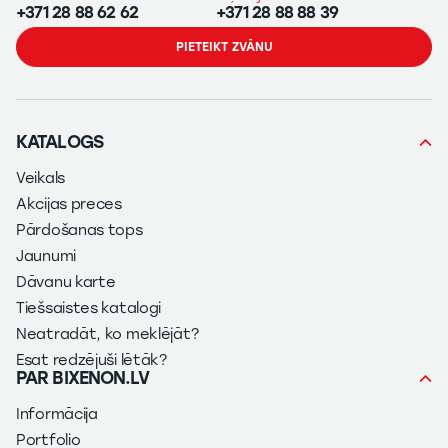
+371 28 88 62 62
+371 28 88 88 39
PIETEIKT ZVĀNU
KATALOGS
Veikals
Akcijas preces
Pārdošanas tops
Jaunumi
Dāvanu karte
Tiešsaistes katalogi
Neatradāt, ko meklējāt?
Esat redzējuši lētāk?
PAR BIXENON.LV
Informācija
Portfolio