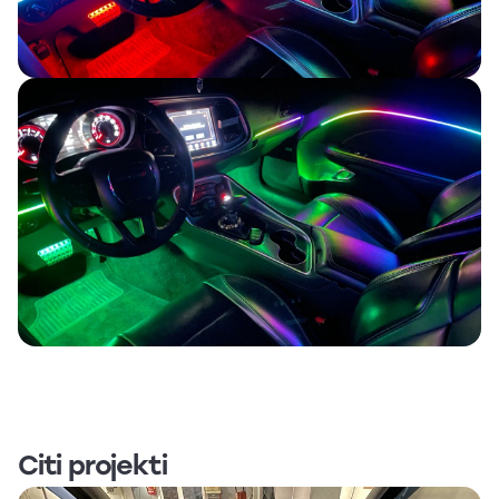
Lukturu
pulēšana
Papildu
aprīkojuma
uzstādīšana
Citi projekti