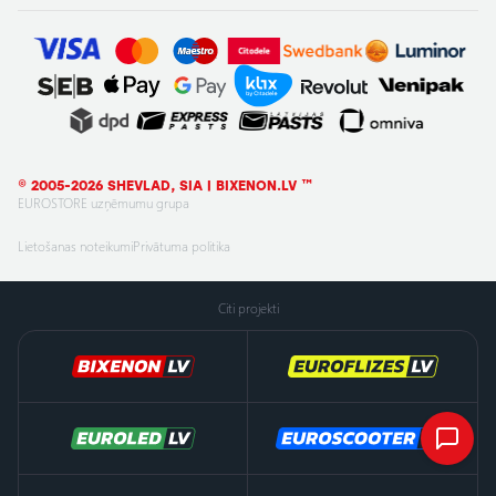
© 2005-2026 SHEVLAD, SIA | BIXENON.LV ™
EUROSTORE uzņēmumu grupa
Lietošanas noteikumi
Privātuma politika
Citi projekti