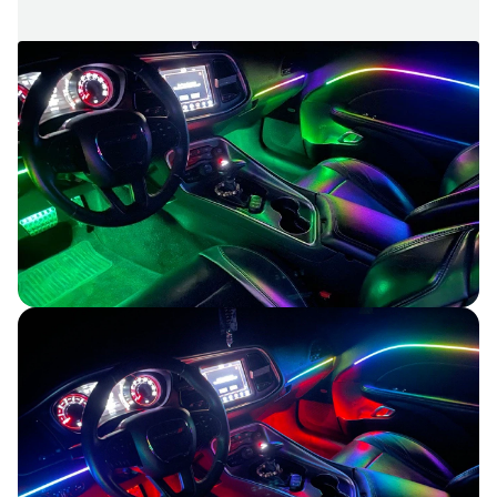
Auto
aksesuāri
Auto
tehniskās
apkopes
piederumi
Auto
ķīmija,
dīteilings,
aplīmēšana
Motociklu un
velosipēdu
apgaismojums
un aksesuāri
Serviss
Automobiļu
lukturu
remonts un
atjaunošana