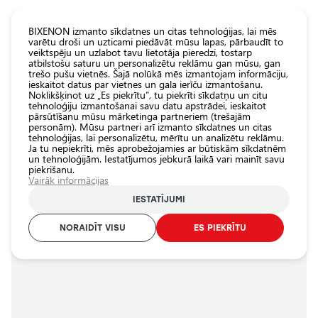
KATALOGS EUROLED
BIXENON izmanto sīkdatnes un citas tehnoloģijas, lai mēs
varētu droši un uzticami piedāvāt mūsu lapas, pārbaudīt to
veiktspēju un uzlabot tavu lietotāja pieredzi, tostarp
Visas
atbilstošu saturu un personalizētu reklāmu gan mūsu, gan
veikala
trešo pušu vietnēs. Šajā nolūkā mēs izmantojam informāciju,
ieskaitot datus par vietnes un gala ierīču izmantošanu.
preces
Noklikšķinot uz „Es piekrītu”, tu piekrīti sīkdatņu un citu
Veikals
tehnoloģiju izmantošanai savu datu apstrādei, ieskaitot
Sākumlapa
Portfolio
Ambient light uzstādīšana
Ambient light
pārsūtīšanu mūsu mārketinga partneriem (trešajām
personām). Mūsu partneri arī izmanto sīkdatnes un citas
Pamatlukturu
Ambient light uzstādīšana
tehnoloģijas, lai personalizētu, mērītu un analizētu reklāmu.
auto
Ja tu nepiekrīti, mēs aprobežojamies ar būtiskām sīkdatnēm
spuldzes
un tehnoloģijām. Iestatījumos jebkurā laikā vari mainīt savu
piekrišanu.
Ārējais auto
Vairāk informācijas
apgaismojums
AMBIENT LIGHT
IESTATĪJUMI
Iekšējais auto
apgaismojums
NORAIDĪT VISU
ES PIEKRĪTU
Apgaismojuma
aksesuāri
Auto
aizsardzība