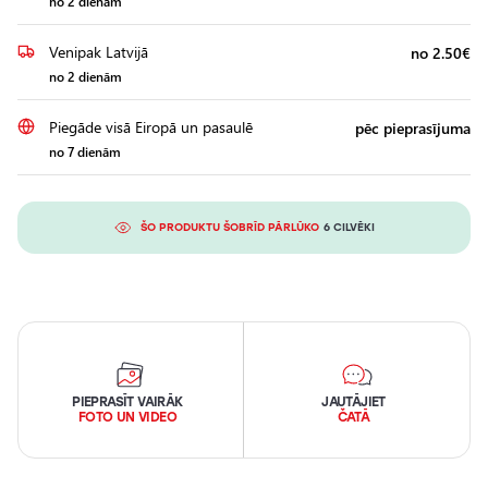
no 2 dienām
Venipak Latvijā
no 2.50€
no 2 dienām
Piegāde visā Eiropā un pasaulē
pēc pieprasījuma
no 7 dienām
ŠO PRODUKTU ŠOBRĪD PĀRLŪKO
6 CILVĒKI
PIEPRASĪT VAIRĀK
JAUTĀJIET
FOTO UN VIDEO
ČATĀ