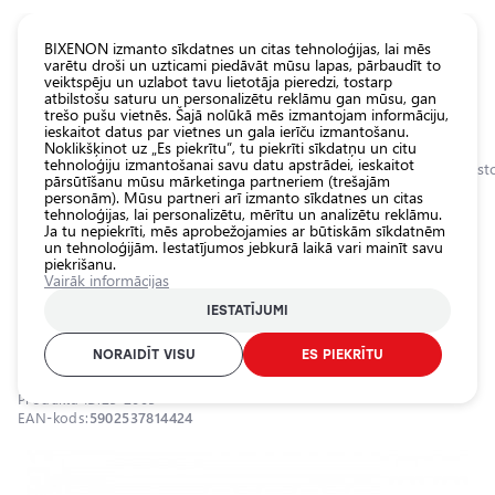
KATALOGS EUROLED
BIXENON izmanto sīkdatnes un citas tehnoloģijas, lai mēs
varētu droši un uzticami piedāvāt mūsu lapas, pārbaudīt to
veiktspēju un uzlabot tavu lietotāja pieredzi, tostarp
Visas
atbilstošu saturu un personalizētu reklāmu gan mūsu, gan
veikala
trešo pušu vietnēs. Šajā nolūkā mēs izmantojam informāciju,
ieskaitot datus par vietnes un gala ierīču izmantošanu.
preces
Noklikšķinot uz „Es piekrītu”, tu piekrīti sīkdatņu un citu
Veikals
tehnoloģiju izmantošanai savu datu apstrādei, ieskaitot
Sākumlapa
Kategorijas
Veikals
Apgaismojuma aksesuāri
Canbus rezisto
pārsūtīšanu mūsu mārketinga partneriem (trešajām
personām). Mūsu partneri arī izmanto sīkdatnes un citas
Pamatlukturu
tehnoloģijas, lai personalizētu, mērītu un analizētu reklāmu.
auto
0.0
Ja tu nepiekrīti, mēs aprobežojamies ar būtiskām sīkdatnēm
spuldzes
un tehnoloģijām. Iestatījumos jebkurā laikā vari mainīt savu
piekrišanu.
Ārējais auto
CANBUS Rezistors LED lampām,
Vairāk informācijas
apgaismojums
10Ω, 25W
IESTATĪJUMI
Iekšējais auto
EINPARTS / 25-2005
apgaismojums
NORAIDĪT VISU
ES PIEKRĪTU
Apgaismojuma
Produkta ID:
25-2005
aksesuāri
EAN-kods:
5902537814424
Auto
aizsardzība