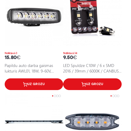
Noliktavā 3
Noliktavā 34
15.80
€
9.50
€
Papildu auto darba gaismas
LED Spuldze C10W / 6 x SMD
lukturis AWL01, 18W, 9-60V,
2016 / 39mm / 6000K / CANBUS /
6000K, IP67
EINPARTS / 5902537814462 / 25-
2125
UZ GROZU
UZ GROZU