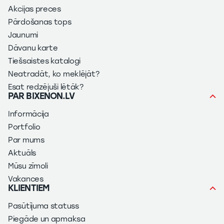
Akcijas preces
Pārdošanas tops
Jaunumi
Dāvanu karte
Tiešsaistes katalogi
Neatradāt, ko meklējāt?
Esat redzējuši lētāk?
PAR BIXENON.LV
Informācija
Portfolio
Par mums
Aktuāls
Mūsu zīmoli
Vakances
KLIENTIEM
Pasūtījuma statuss
Piegāde un apmaksa