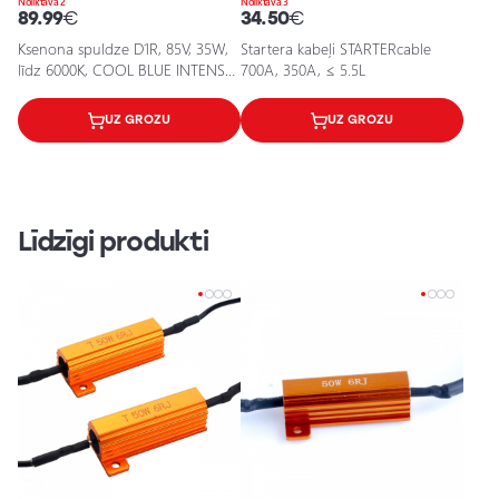
Noliktavā 2
Noliktavā 3
89.99
€
34.50
€
Ksenona spuldze D1R, 85V, 35W,
Startera kabeļi STARTERcable
līdz 6000К, COOL BLUE INTENSE
700A, 350A, ≤ 5.5L
XENARC sēija
UZ GROZU
UZ GROZU
Līdzīgi produkti