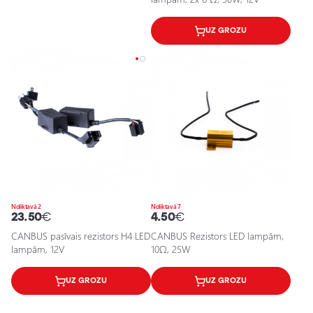
UZ GROZU
Noliktavā 2
Noliktavā 7
23.50
€
4.50
€
CANBUS pasīvais rezistors H4 LED
CANBUS Rezistors LED lampām,
lampām, 12V
10Ω, 25W
UZ GROZU
UZ GROZU