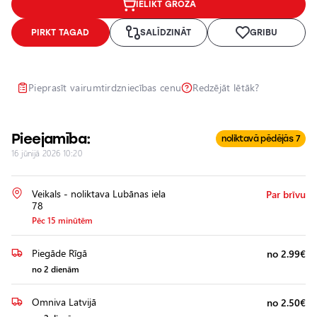
IELIKT GROZĀ
Lukturu
pulēšana
PIRKT TAGAD
SALĪDZINĀT
GRIBU
Papildu
aprīkojuma
uzstādīšana
Pieprasīt vairumtirdzniecības cenu
Redzējāt lētāk?
Pieejamība:
noliktavā pēdējās 7
16 jūnijā 2026 10:20
Veikals - noliktava Lubānas iela
Par brīvu
78
Pēc 15 minūtēm
Piegāde Rīgā
no 2.99€
no 2 dienām
Omniva Latvijā
no 2.50€