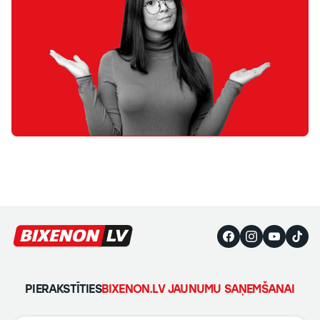
PIERAKSTĪTIES
BIXENON.LV JAUNUMU SAŅEMŠANAI