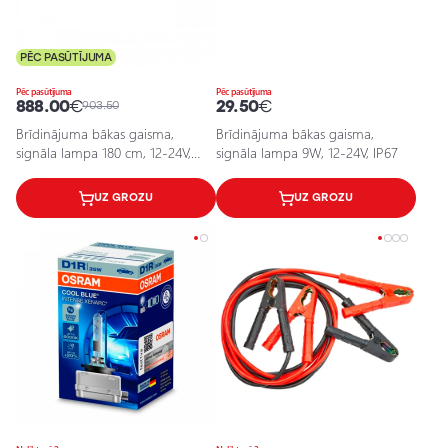
PĒC PASŪTĪJUMA
Pēc pasūtījuma
Pēc pasūtījuma
888.00
€
29.50
€
903.50
Brīdinājuma bākas gaisma,
Brīdinājuma bākas gaisma,
signāla lampa 180 cm, 12-24V,
signāla lampa 9W, 12-24V, IP67
684W, EPBL09
UZ GROZU
UZ GROZU