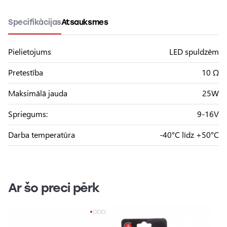
Specifikācijas
Atsauksmes
Pielietojums
LED spuldzēm
Pretestība
10 Ω
Maksimālā jauda
25W
Spriegums:
9-16V
Darba temperatūra
-40°C līdz +50°C
Ar šo preci pērk