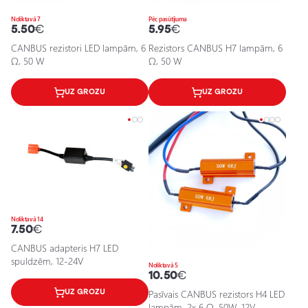
Noliktavā 7
Pēc pasūtījuma
5.50
€
5.95
€
CANBUS rezistori LED lampām, 6
Rezistors CANBUS H7 lampām, 6
Ω, 50 W
Ω, 50 W
UZ GROZU
UZ GROZU
Noliktavā 14
7.50
€
CANBUS adapteris H7 LED
spuldzēm, 12-24V
Noliktavā 5
10.50
€
UZ GROZU
Pasīvais CANBUS rezistors H4 LED
lampām, 2x 6 Ω, 50W, 12V