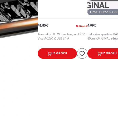
IEPAKOJUMĀ 2 GAB
49.50
€
4.99
€
Noliktavā 6
Kompakts 300 W invertors, no DC12
Halogēna spuldzes BA9
V uz AC230 V, USB 2.1 A
80Lm, ORIGINAL sērija
UZ GROZU
UZ GROZU