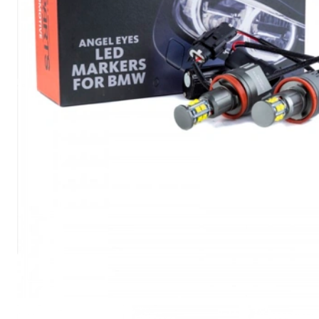
Motociklu un velosipēdu
apgaismojums un aksesuāri
Serviss
Automobiļu lukturu remonts un
atjaunošana
Lukturu pulēšana
Papildu aprīkojuma uzstādīšana