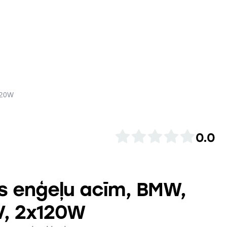
120W
0.0
s enģeļu acīm, BMW,
V, 2x120W