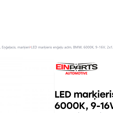
 Eņģeļacis, marķieri
LED marķieris enģeļu acīm, BMW, 6000K, 9-16V, 2x
LED marķieri
6000K, 9-16