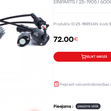
EINPARTS / 25-1905 / 600
Produkta ID:
25-1905
EAN-kods:
72.00
€
IELIKT GROZĀ
Pieprasīt vairumtirdzniecības
Pieejams :
pieejams vēlāk