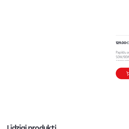
129.00
Papildu a
50W/90W/
6000K/17
Līdzīgi produkti