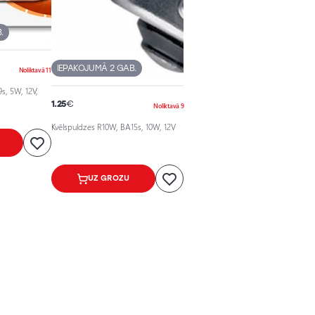
.
IEPAKOJUMĀ 2 GAB.
Noliktavā 11
s, 5W, 12V,
1.25
€
Noliktavā 9
Kvēlspuldzes R10W, BA15s, 10W, 12V
UZ GROZU