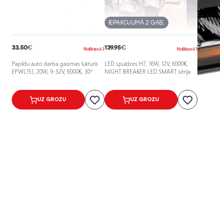
IEPAKOJUMĀ 2 GAB.
33.50
€
139.95
€
Noliktavā 3
Noliktavā 1
Papildu auto darba gaismas lukturis
LED spuldzes H7, 16W, 12V, 6000K,
EPWL151, 20W, 9-32V, 6000K, 30°
NIGHT BREAKER LED SMART sērija
UZ GROZU
UZ GROZU