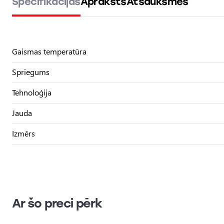
Specifikācijas
Apraksts
Atsauksmes
Gaismas temperatūra
Spriegums
Tehnoloģija
Jauda
Izmērs
Ar šo preci pērk