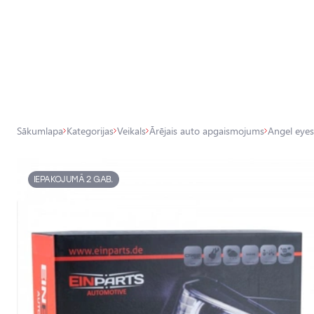
Visas veikala preces
Veikals
Pamatlukturu auto spuldzes
Sākumlapa
Kategorijas
Veikals
Ārējais auto apgaismojums
Angel eyes,
Ārējais auto apgaismojums
Iekšējais auto apgaismojums
IEPAKOJUMĀ 2 GAB.
Apgaismojuma aksesuāri
Auto aizsardzība
Auto aksesuāri
Auto tehniskās apkopes piederumi
Auto ķīmija, dīteilings, aplīmēšana