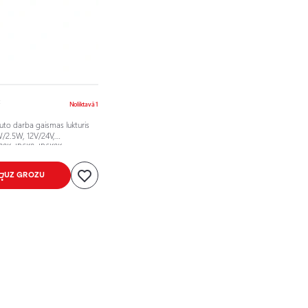
€
Noliktavā 1
uto darba gaismas lukturis
2.5W, 12V/24V,
00K, IP6K8, IP6K9K
UZ GROZU