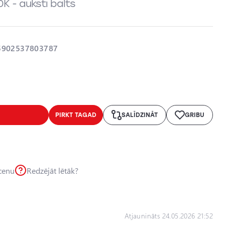
0K - auksti balts
5902537803787
PIRKT TAGAD
SALĪDZINĀT
GRIBU
 cenu
Redzējāt lētāk?
Atjaunināts 24.05.2026 21:52