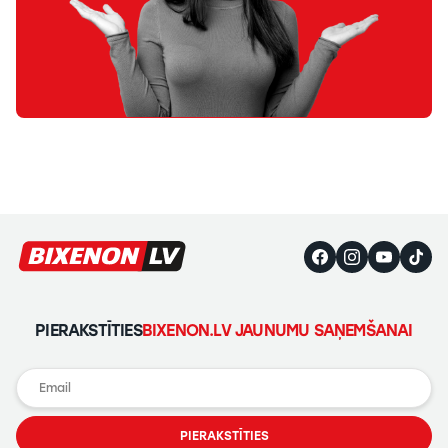
PIERAKSTĪTIES
BIXENON.LV JAUNUMU SAŅEMŠANAI
PIERAKSTĪTIES