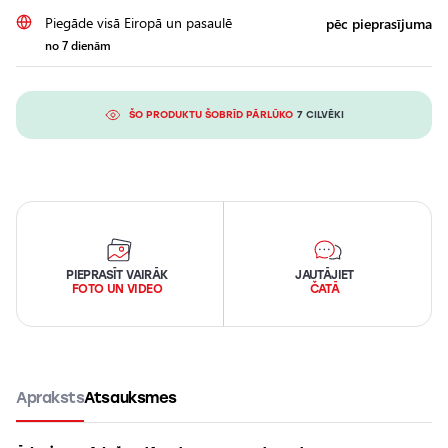
Piegāde visā Eiropā un pasaulē
pēc pieprasījuma
no 7 dienām
ŠO PRODUKTU ŠOBRĪD PĀRLŪKO
7 CILVĒKI
PIEPRASĪT VAIRĀK
JAUTĀJIET
FOTO UN VIDEO
ČATĀ
Apraksts
Atsauksmes