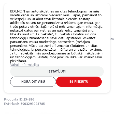
KATALOGS EUROLED
BIXENON izmanto sīkdatnes un citas tehnoloģijas, lai mēs
varētu droši un uzticami piedāvāt mūsu lapas, pārbaudīt to
veiktspēju un uzlabot tavu lietotāja pieredzi, tostarp
Visas
atbilstošu saturu un personalizētu reklāmu gan mūsu, gan
veikala
trešo pušu vietnēs. Šajā nolūkā mēs izmantojam informāciju,
ieskaitot datus par vietnes un gala ierīču izmantošanu.
preces
Noklikšķinot uz „Es piekrītu”, tu piekrīti sīkdatņu un citu
Veikals
tehnoloģiju izmantošanai savu datu apstrādei, ieskaitot
Sākumlapa
Kategorijas
Veikals
Auto ķīmija, dīteilings, aplīmēšana
Pretm
pārsūtīšanu mūsu mārketinga partneriem (trešajām
personām). Mūsu partneri arī izmanto sīkdatnes un citas
Pamatlukturu
tehnoloģijas, lai personalizētu, mērītu un analizētu reklāmu.
auto
0.0
Ja tu nepiekrīti, mēs aprobežojamies ar būtiskām sīkdatnēm
spuldzes
un tehnoloģijām. Iestatījumos jebkurā laikā vari mainīt savu
piekrišanu.
Ārējais auto
Pretmiglas uzlīme auto spoguļiem,
Vairāk informācijas
apgaismojums
pretsvīšanas plēve spoguļiem,
IESTATĪJUMI
Iekšējais auto
135x95mm
apgaismojums
NORAIDĪT VISU
ES PIEKRĪTU
AMIO / 25-886
Apgaismojuma
aksesuāri
Produkta ID:
25-886
Auto
EAN-kods:
5903293023785
aizsardzība