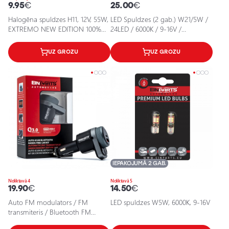
9.95
€
25.00
€
Halogēna spuldzes H11, 12V, 55W,
LED Spuldzes (2 gab.) W21/5W /
EXTREMO NEW EDITION 100%
24LED / 6000K / 9-16V /
XENON EFFECT
5902537826458 / 25-2139
UZ GROZU
UZ GROZU
IEPAKOJUMĀ 2 GAB.
Noliktavā 4
Noliktavā 5
19.90
€
14.50
€
Auto FM modulators / FM
LED spuldzes W5W, 6000K, 9-16V
transmiteris / Bluetooth FM
transmiteris / PD QC 3.0 /