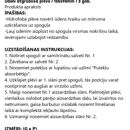
Ūdeni atgrūdoša plēve / 135x95mm / 2 gab.
Produkta apraksts
ĪPAŠĪBAS:
-Hidrofobā plēve novērš ūdens tvaiku un mitruma
uzkrāšanos uz spoguļa
-Ļauj ūdenim aizplūst no spoguļa virsmas nokrišņu laikā,
ievērojami uzlabojot redzamību
UZSTĀDĪŠANAS INSTRUKCIJAS:
1. Notīriet spoguli ar samitrinātu salveti Nr. 1
2. Žāvēšana ar salveti Nr. 2
3. Noņemiet putekļus ar lupatiņu vai uzlīmi "Putekļu
absorbētājs".
4. Uzklājiet plēvi ar 1. slāni pret spoguli, tās pozīciju varat
nostiprināt no augšas ar virzošo uzlīmi.
5. Maigi noņemiet Nr.1 aizsardzības slāni. Pielīmējiet plēvi,
vienlaikus nolobot pārējo aizsardzības daļu, lai izvairītos no
netīrumiem, gaisa burbuļus vislabāk noņemt līmēšanas
laikā ar komplektā iekļauto lāpstiņu.
6. Uzmanīgi noņemiet aizsardzības slāni Nr. 2.
IZMĒRI: (G x P)