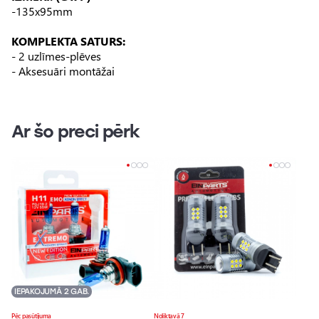
-135x95mm
KOMPLEKTA SATURS:
- 2 uzlīmes-plēves
- Aksesuāri montāžai
Ar šo preci pērk
IEPAKOJUMĀ 2 GAB.
Pēc pasūtījuma
Noliktavā 7