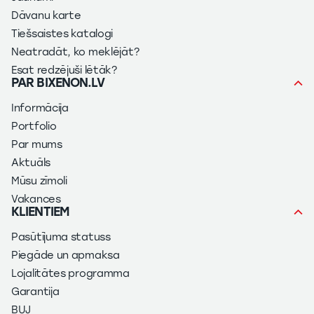
Dāvanu karte
Tiešsaistes katalogi
Neatradāt, ko meklējāt?
Esat redzējuši lētāk?
PAR BIXENON.LV
Informācija
Portfolio
Par mums
Aktuāls
Mūsu zīmoli
Vakances
KLIENTIEM
Pasūtījuma statuss
Piegāde un apmaksa
Lojalitātes programma
Garantija
BUJ