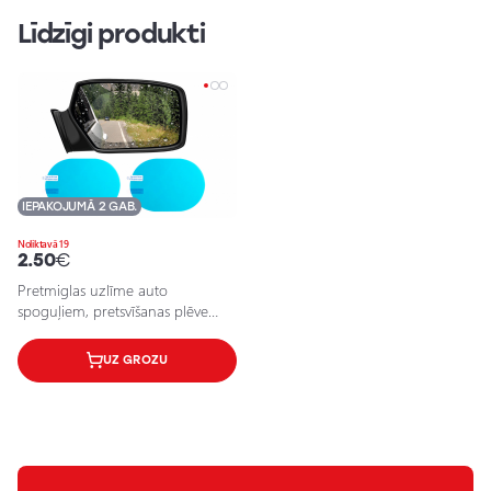
Līdzīgi produkti
IEPAKOJUMĀ 2 GAB.
Noliktavā 19
2.50
€
Pretmiglas uzlīme auto
spoguļiem, pretsvīšanas plēve
spoguļiem, 135x95mm
UZ GROZU