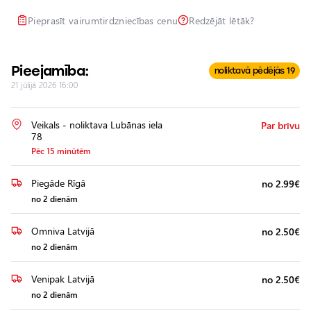
Lukturu
Pieprasīt vairumtirdzniecības cenu
Redzējāt lētāk?
pulēšana
Papildu
aprīkojuma
Pieejamība:
noliktavā pēdējās 19
uzstādīšana
21 jūlijā 2026 16:00
Veikals - noliktava Lubānas iela
Par brīvu
78
Pēc 15 minūtēm
Piegāde Rīgā
no 2.99€
no 2 dienām
Omniva Latvijā
no 2.50€
no 2 dienām
Venipak Latvijā
no 2.50€
no 2 dienām