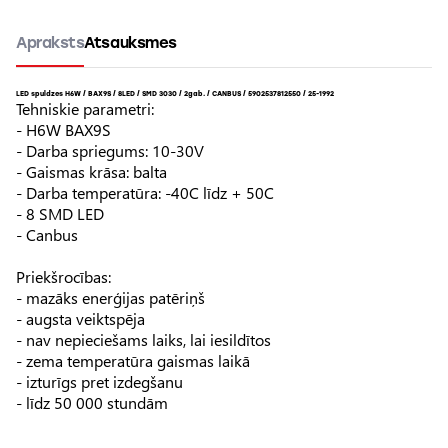
Apraksts
Atsauksmes
LED spuldzes H6W / BAX9S / 8LED / SMD 3030 / 2gab. / CANBUS / 5902537812550 / 25-1992
Tehniskie parametri:
- H6W BAX9S
- Darba spriegums: 10-30V
- Gaismas krāsa: balta
- Darba temperatūra: -40C līdz + 50C
- 8 SMD LED
- Canbus
Priekšrocības:
- mazāks enerģijas patēriņš
- augsta veiktspēja
- nav nepieciešams laiks, lai iesildītos
- zema temperatūra gaismas laikā
- izturīgs pret izdegšanu
- līdz 50 000 stundām