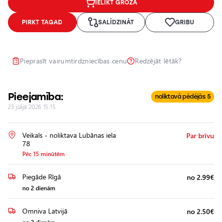
IELIKT GROZĀ
Lukturu
pulēšana
PIRKT TAGAD
SALĪDZINĀT
GRIBU
Papildu
aprīkojuma
uzstādīšana
Pieprasīt vairumtirdzniecības cenu
Redzējāt lētāk?
Pieejamība:
noliktavā pēdējās 5
23 jūlijā 2026 15:15
Veikals - noliktava Lubānas iela
Par brīvu
78
Pēc 15 minūtēm
Piegāde Rīgā
no 2.99€
no 2 dienām
Omniva Latvijā
no 2.50€