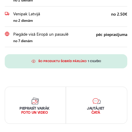
no 2 dienām
Venipak Latvijā
no 2.50€
no 2 dienām
Piegāde visā Eiropā un pasaulē
pēc pieprasījuma
no 7 dienām
ŠO PRODUKTU ŠOBRĪD PĀRLŪKO
1 CILVĒKI
PIEPRASĪT VAIRĀK
JAUTĀJIET
FOTO UN VIDEO
ČATĀ