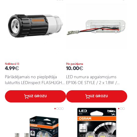
Noliktavā 13
Pēc pasūtījuma
4.99
€
10.00
€
Pārlādējamais no piepīpētāja
LED numura apgaismojums
lukturītis LEDinspect FLASHLIGHT
EP106 OE STYLE / 2 x 1.8W /
15
6000K / 5902537803008 / 25-2155
UZ GROZU
UZ GROZU