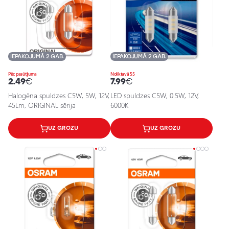
IEPAKOJUMĀ 2 GAB.
IEPAKOJUMĀ 2 GAB.
Pēc pasūtījuma
Noliktavā 55
2.49
€
7.99
€
Halogēna spuldzes C5W, 5W, 12V,
LED spuldzes C5W, 0.5W, 12V,
45Lm, ORIGINAL sērija
6000K
UZ GROZU
UZ GROZU