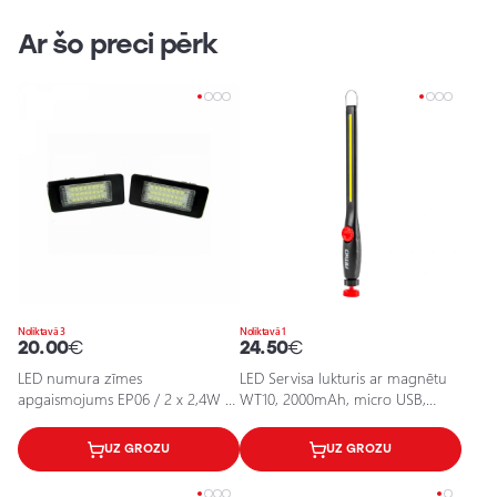
Ar šo preci pērk
Noliktavā 3
Noliktavā 1
20.00
€
24.50
€
LED numura zīmes
LED Servisa lukturis ar magnētu
apgaismojums EP06 / 2 x 2,4W /
WT10, 2000mAh, micro USB,
6000K / 12V / 5901958630279 /
450Lm, 4h
25-0102
UZ GROZU
UZ GROZU