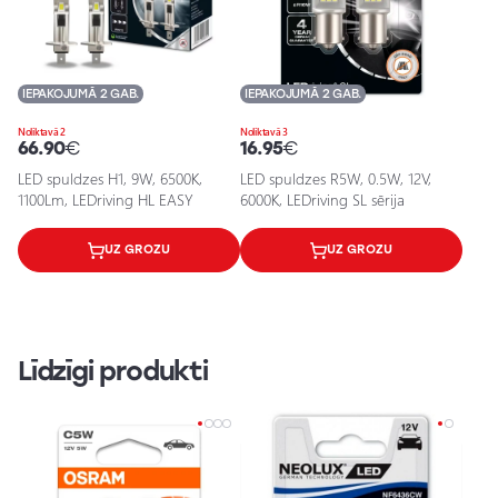
IEPAKOJUMĀ 2 GAB.
IEPAKOJUMĀ 2 GAB.
Noliktavā 2
Noliktavā 3
66.90
€
16.95
€
LED spuldzes H1, 9W, 6500K,
LED spuldzes R5W, 0.5W, 12V,
1100Lm, LEDriving HL EASY
6000K, LEDriving SL sērija
UZ GROZU
UZ GROZU
Līdzīgi produkti