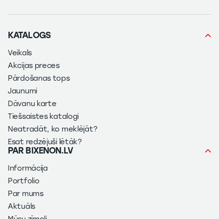
KATALOGS
Veikals
Akcijas preces
Pārdošanas tops
Jaunumi
Dāvanu karte
Tiešsaistes katalogi
Neatradāt, ko meklējāt?
Esat redzējuši lētāk?
PAR BIXENON.LV
Informācija
Portfolio
Par mums
Aktuāls