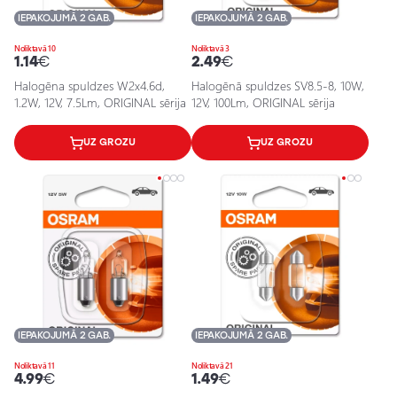
IEPAKOJUMĀ 2 GAB.
IEPAKOJUMĀ 2 GAB.
Noliktavā 10
Noliktavā 3
1.14
€
2.49
€
Halogēna spuldzes W2x4.6d,
Halogēnā spuldzes SV8.5-8, 10W,
1.2W, 12V, 7.5Lm, ORIGINAL sērija
12V, 100Lm, ORIGINAL sērija
UZ GROZU
UZ GROZU
IEPAKOJUMĀ 2 GAB.
IEPAKOJUMĀ 2 GAB.
Noliktavā 11
Noliktavā 21
4.99
€
1.49
€