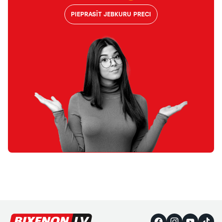
PIEPRASĪT JEBKURU PRECI