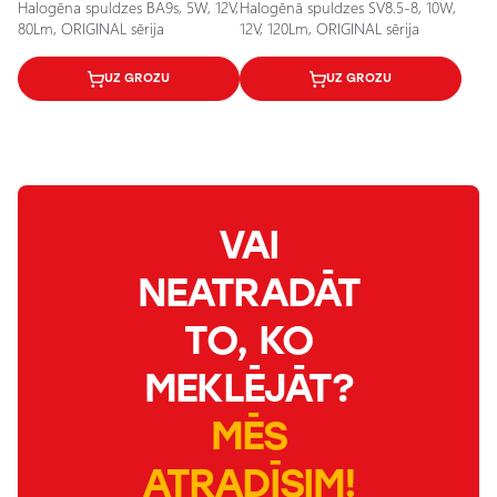
Halogēna spuldzes BA9s, 5W, 12V,
Halogēnā spuldzes SV8.5-8, 10W,
80Lm, ORIGINAL sērija
12V, 120Lm, ORIGINAL sērija
UZ GROZU
UZ GROZU
VAI
NEATRADĀT
TO, KO
MEKLĒJĀT?
MĒS
ATRADĪSIM!