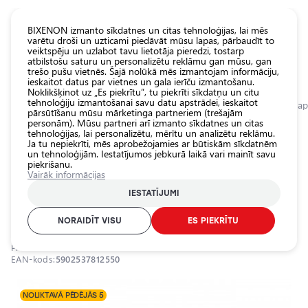
KATALOGS EUROLED
BIXENON izmanto sīkdatnes un citas tehnoloģijas, lai mēs
varētu droši un uzticami piedāvāt mūsu lapas, pārbaudīt to
veiktspēju un uzlabot tavu lietotāja pieredzi, tostarp
Visas
atbilstošu saturu un personalizētu reklāmu gan mūsu, gan
veikala
trešo pušu vietnēs. Šajā nolūkā mēs izmantojam informāciju,
ieskaitot datus par vietnes un gala ierīču izmantošanu.
preces
Noklikšķinot uz „Es piekrītu”, tu piekrīti sīkdatņu un citu
Veikals
tehnoloģiju izmantošanai savu datu apstrādei, ieskaitot
Sākumlapa
Kategorijas
Veikals
Iekšējais auto apgaismojums
Papildu a
pārsūtīšanu mūsu mārketinga partneriem (trešajām
personām). Mūsu partneri arī izmanto sīkdatnes un citas
Pamatlukturu
0.0
tehnoloģijas, lai personalizētu, mērītu un analizētu reklāmu.
auto
Ja tu nepiekrīti, mēs aprobežojamies ar būtiskām sīkdatnēm
spuldzes
LED spuldzes H6W / BAX9S / 8LED /
un tehnoloģijām. Iestatījumos jebkurā laikā vari mainīt savu
piekrišanu.
Ārējais auto
SMD 3030 / 2gab. / CANBUS /
Vairāk informācijas
apgaismojums
5902537812550 / 25-1992
IESTATĪJUMI
Iekšējais auto
25-1992
apgaismojums
NORAIDĪT VISU
ES PIEKRĪTU
Apgaismojuma
Produkta ID:
25-1992
aksesuāri
EAN-kods:
5902537812550
Auto
aizsardzība
NOLIKTAVĀ PĒDĒJĀS 5