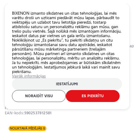
KATALOGS EUROLED
BIXENON izmanto sīkdatnes un citas tehnoloģijas, lai mēs
varētu droši un uzticami piedāvāt mūsu lapas, pārbaudīt to
veiktspēju un uzlabot tavu lietotāja pieredzi, tostarp
Visas
atbilstošu saturu un personalizētu reklāmu gan mūsu, gan
veikala
trešo pušu vietnēs. Šajā nolūkā mēs izmantojam informāciju,
ieskaitot datus par vietnes un gala ierīču izmantošanu.
preces
Noklikšķinot uz „Es piekrītu”, tu piekrīti sīkdatņu un citu
Veikals
tehnoloģiju izmantošanai savu datu apstrādei, ieskaitot
Sākumlapa
Kategorijas
Veikals
Iekšējais auto apgaismojums
Papildu a
pārsūtīšanu mūsu mārketinga partneriem (trešajām
personām). Mūsu partneri arī izmanto sīkdatnes un citas
Pamatlukturu
0.0
tehnoloģijas, lai personalizētu, mērītu un analizētu reklāmu.
auto
Ja tu nepiekrīti, mēs aprobežojamies ar būtiskām sīkdatnēm
spuldzes
LED spuldzes P21W / BA15 / 30LED /
un tehnoloģijām. Iestatījumos jebkurā laikā vari mainīt savu
piekrišanu.
Ārējais auto
SMD 3020 / 6000K / 2 gab. /
Vairāk informācijas
apgaismojums
CANBUS / 5902537812581 / 25-1993
IESTATĪJUMI
Iekšējais auto
25-1993
apgaismojums
NORAIDĪT VISU
ES PIEKRĪTU
Apgaismojuma
Produkta ID:
25-1993
aksesuāri
EAN-kods:
5902537812581
Auto
aizsardzība
NOLIKTAVĀ PĒDĒJĀS 5