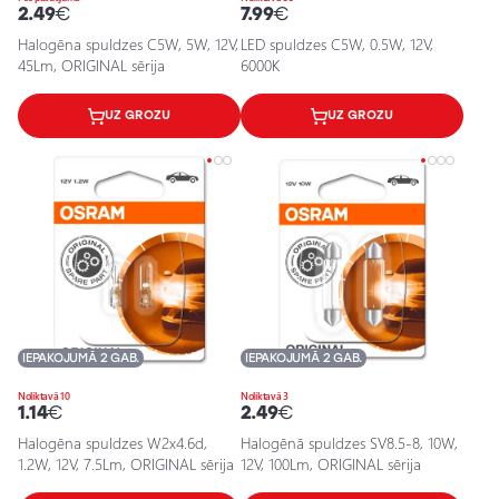
2.49
€
7.99
€
Halogēna spuldzes C5W, 5W, 12V,
LED spuldzes C5W, 0.5W, 12V,
45Lm, ORIGINAL sērija
6000K
UZ GROZU
UZ GROZU
IEPAKOJUMĀ 2 GAB.
IEPAKOJUMĀ 2 GAB.
Noliktavā 10
Noliktavā 3
1.14
€
2.49
€
Halogēna spuldzes W2x4.6d,
Halogēnā spuldzes SV8.5-8, 10W,
1.2W, 12V, 7.5Lm, ORIGINAL sērija
12V, 100Lm, ORIGINAL sērija