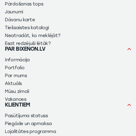
Pārdošanas tops
Jaunumi
Dāvanu karte
Tiešsaistes katalogi
Neatradāt, ko meklējāt?
Esat redzējuši lētāk?
PAR BIXENON.LV
Informācija
Portfolio
Par mums
Aktuāls
Mūsu zīmoli
Vakances
KLIENTIEM
Pasūtījuma statuss
Piegāde un apmaksa
Lojalitātes programma