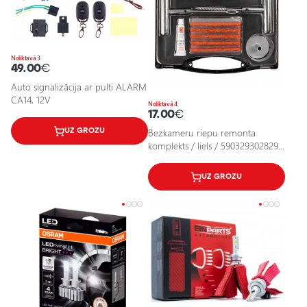
Noliktavā 3
49.00
€
Auto signalizācija ar pulti ALARM
CA14, 12V
Noliktavā 4
17.00
€
UZ GROZU
Bezkameru riepu remonta
komplekts / liels / 5903293028292
/ 25-710
UZ GROZU