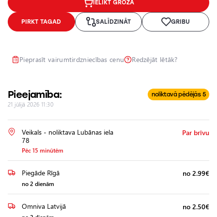
IELIKT GROZĀ
Lukturu
pulēšana
PIRKT TAGAD
SALĪDZINĀT
GRIBU
Papildu
aprīkojuma
uzstādīšana
Pieprasīt vairumtirdzniecības cenu
Redzējāt lētāk?
Pieejamība:
noliktavā pēdējās 5
21 jūlijā 2026 11:30
Veikals - noliktava Lubānas iela
Par brīvu
78
Pēc 15 minūtēm
Piegāde Rīgā
no 2.99€
no 2 dienām
Omniva Latvijā
no 2.50€