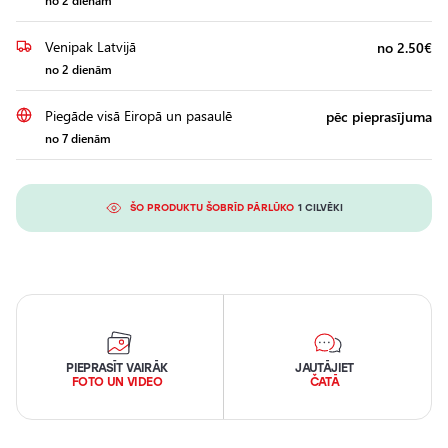
no 2 dienām
Venipak Latvijā
no 2.50€
no 2 dienām
Piegāde visā Eiropā un pasaulē
pēc pieprasījuma
no 7 dienām
ŠO PRODUKTU ŠOBRĪD PĀRLŪKO
1 CILVĒKI
PIEPRASĪT VAIRĀK
JAUTĀJIET
FOTO UN VIDEO
ČATĀ