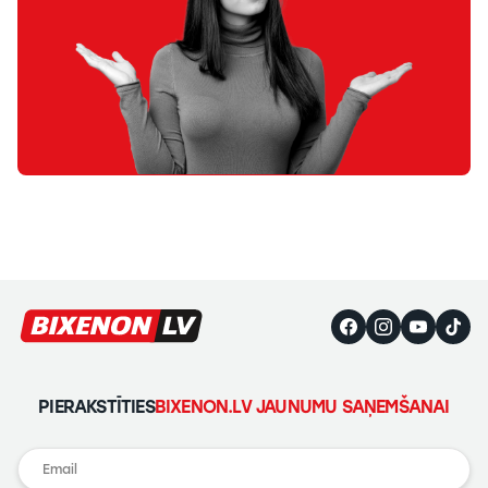
PIERAKSTĪTIES
BIXENON.LV JAUNUMU SAŅEMŠANAI