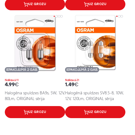
UZ GROZU
UZ GROZU
IEPAKOJUMĀ 2 GAB.
IEPAKOJUMĀ 2 GAB.
Noliktavā 11
Noliktavā 21
4.99
€
1.49
€
Halogēna spuldzes BA9s, 5W, 12V,
Halogēnā spuldzes SV8.5-8, 10W,
80Lm, ORIGINAL sērija
12V, 120Lm, ORIGINAL sērija
UZ GROZU
UZ GROZU