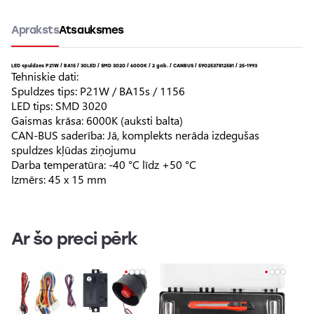
Apraksts
Atsauksmes
LED spuldzes P21W / BA15 / 30LED / SMD 3020 / 6000K / 2 gab. / CANBUS / 5902537812581 / 25-1993
Tehniskie dati:
Spuldzes tips: P21W / BA15s / 1156
LED tips: SMD 3020
Gaismas krāsa: 6000K (auksti balta)
CAN-BUS saderība: Jā, komplekts nerāda izdegušas
spuldzes kļūdas ziņojumu
Darba temperatūra: -40 °C līdz +50 °C
Izmērs: 45 x 15 mm
Ar šo preci pērk