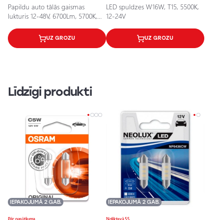
Papildu auto tālās gaismas
LED spuldzes W16W, T15, 5500K,
lukturis 12-48V, 6700Lm, 5700K,
12-24V
IP67, Fury 7"
UZ GROZU
UZ GROZU
Līdzīgi produkti
IEPAKOJUMĀ 2 GAB.
IEPAKOJUMĀ 2 GAB.
Pēc pasūtījuma
Noliktavā 55