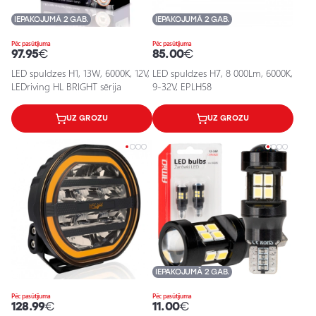
IEPAKOJUMĀ 2 GAB.
IEPAKOJUMĀ 2 GAB.
Pēc pasūtījuma
Pēc pasūtījuma
97.95
€
85.00
€
LED spuldzes H1, 13W, 6000K, 12V,
LED spuldzes H7, 8 000Lm, 6000K,
LEDriving HL BRIGHT sērija
9-32V, EPLH58
UZ GROZU
UZ GROZU
IEPAKOJUMĀ 2 GAB.
Pēc pasūtījuma
Pēc pasūtījuma
128.99
€
11.00
€