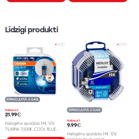
Līdzīgi produkti
IEPAKOJUMĀ 2 GAB.
IEPAKOJUMĀ 2 GAB.
Noliktavā 4
21.99
€
Noliktavā 5
Halogēna spuldzes H4, 12V,
9.99
€
75/68W, 5500K, COOL BLUE
Halogēna spuldzes H4, 12V,
BOOST sērija