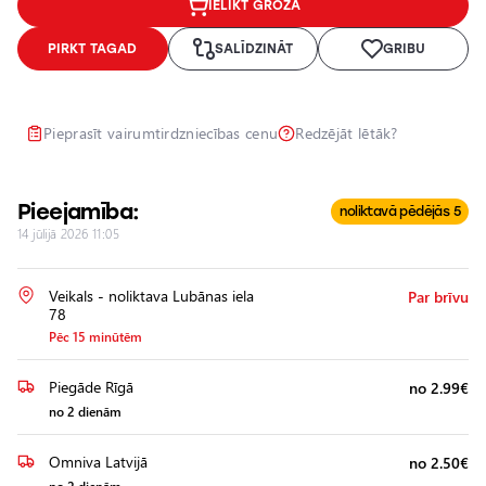
IELIKT GROZĀ
Lukturu
pulēšana
PIRKT TAGAD
SALĪDZINĀT
GRIBU
Papildu
aprīkojuma
uzstādīšana
Pieprasīt vairumtirdzniecības cenu
Redzējāt lētāk?
Pieejamība:
noliktavā pēdējās 5
14 jūlijā 2026 11:05
Veikals - noliktava Lubānas iela
Par brīvu
78
Pēc 15 minūtēm
Piegāde Rīgā
no 2.99€
no 2 dienām
Omniva Latvijā
no 2.50€