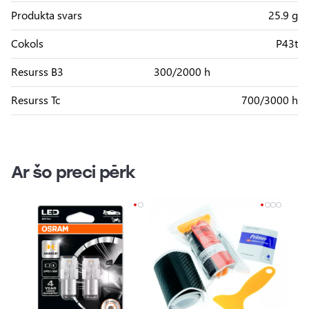
Produkta svars
25.9 g
Cokols
P43t
Resurss B3
300/2000 h
Resurss Tc
700/3000 h
Ar šo preci pērk