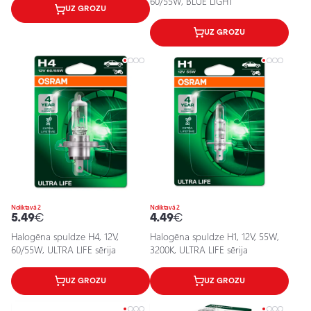
60/55W, BLUE LIGHT
UZ GROZU
UZ GROZU
Noliktavā 2
Noliktavā 2
5.49
€
4.49
€
Halogēna spuldze H4, 12V,
Halogēna spuldze H1, 12V, 55W,
60/55W, ULTRA LIFE sērija
3200K, ULTRA LIFE sērija
UZ GROZU
UZ GROZU