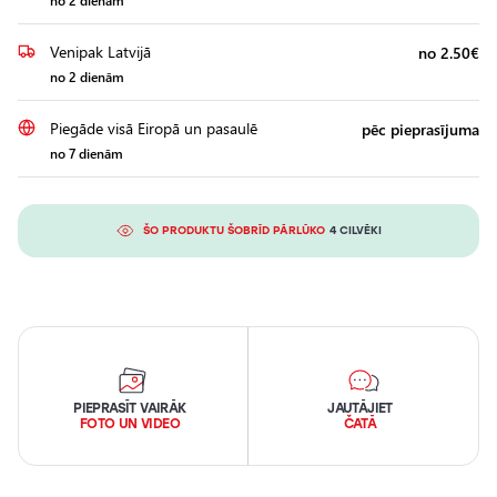
no 2 dienām
Venipak Latvijā
no 2.50€
no 2 dienām
Piegāde visā Eiropā un pasaulē
pēc pieprasījuma
no 7 dienām
ŠO PRODUKTU ŠOBRĪD PĀRLŪKO
4 CILVĒKI
PIEPRASĪT VAIRĀK
JAUTĀJIET
FOTO UN VIDEO
ČATĀ