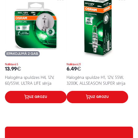
IEPAKOJUMĀ 2 GAB.
Noliktavā 5
Noliktavā 21
13.99
€
6.49
€
Halogēna spuldzes H4, 12V,
Halogēna spuldze H1, 12V, 55W,
60/55W, ULTRA LIFE sērija
3200K, ALLSEASON SUPER sērija
UZ GROZU
UZ GROZU