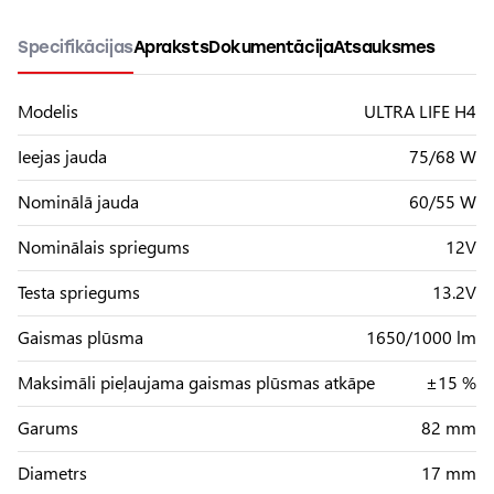
Specifikācijas
Apraksts
Dokumentācija
Atsauksmes
Modelis
ULTRA LIFE H4
Ieejas jauda
75/68 W
Nominālā jauda
60/55 W
Nominālais spriegums
12V
Testa spriegums
13.2V
Gaismas plūsma
1650/1000 lm
Maksimāli pieļaujama gaismas plūsmas atkāpe
±15 %
Garums
82 mm
Diametrs
17 mm