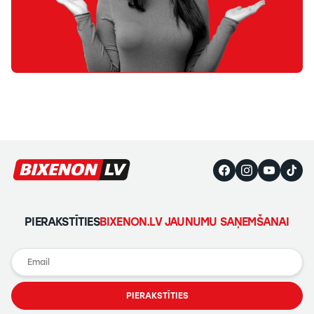
PIERAKSTĪTIES
BIXENON.LV JAUNUMU SAŅEMŠANAI
PIERAKSTĪTIES