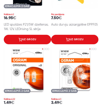
IEPAKOJUMĀ 2 GAB.
Noliktavā 2
Pēc pasūtījuma
16.95
€
7.50
€
LED spuldzes P21/5W dzeltenas,
Auto durvju aizsargplēve EPPF05
1W, 12V, LEDriving SL sērija
UZ GROZU
UZ GROZU
IEPAKOJUMĀ 2 GAB.
IEPAKOJUMĀ 2 GAB.
Noliktavā 22
Noliktavā 3
1.49
€
3.49
€