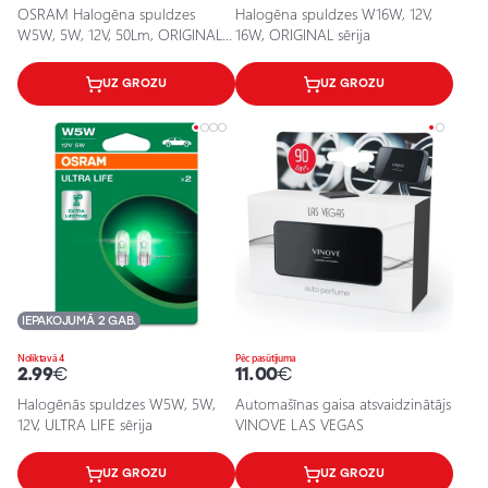
OSRAM Halogēna spuldzes
Halogēna spuldzes W16W, 12V,
W5W, 5W, 12V, 50Lm, ORIGINAL
16W, ORIGINAL sērija
sērija
UZ GROZU
UZ GROZU
IEPAKOJUMĀ 2 GAB.
Noliktavā 4
Pēc pasūtījuma
2.99
€
11.00
€
Halogēnās spuldzes W5W, 5W,
Automašīnas gaisa atsvaidzinātājs
12V, ULTRA LIFE sērija
VINOVE LAS VEGAS
UZ GROZU
UZ GROZU