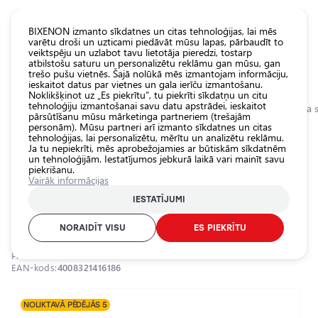
KATALOGS EUROLED
BIXENON izmanto sīkdatnes un citas tehnoloģijas, lai mēs
varētu droši un uzticami piedāvāt mūsu lapas, pārbaudīt to
veiktspēju un uzlabot tavu lietotāja pieredzi, tostarp
Visas
atbilstošu saturu un personalizētu reklāmu gan mūsu, gan
veikala
trešo pušu vietnēs. Šajā nolūkā mēs izmantojam informāciju,
ieskaitot datus par vietnes un gala ierīču izmantošanu.
preces
Noklikšķinot uz „Es piekrītu”, tu piekrīti sīkdatņu un citu
Veikals
tehnoloģiju izmantošanai savu datu apstrādei, ieskaitot
Sākumlapa
Kategorijas
Veikals
Pamatlukturu auto spuldzes
Halogēna s
pārsūtīšanu mūsu mārketinga partneriem (trešajām
personām). Mūsu partneri arī izmanto sīkdatnes un citas
Pamatlukturu
tehnoloģijas, lai personalizētu, mērītu un analizētu reklāmu.
auto
0.0
Ja tu nepiekrīti, mēs aprobežojamies ar būtiskām sīkdatnēm
spuldzes
un tehnoloģijām. Iestatījumos jebkurā laikā vari mainīt savu
piekrišanu.
Ārējais auto
Halogēna spuldzes H4, 12V,
Vairāk informācijas
apgaismojums
60/55W, ULTRA LIFE sērija
IESTATĪJUMI
Iekšējais auto
OSRAM / 21-246 / H4 / OSRAM ULTRA LIFE
apgaismojums
NORAIDĪT VISU
ES PIEKRĪTU
Apgaismojuma
Produkta ID:
21-246
aksesuāri
EAN-kods:
4008321416186
Auto
aizsardzība
NOLIKTAVĀ PĒDĒJĀS 5