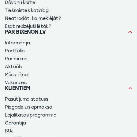
Dāvanu karte
Tiešsaistes katalogi
Neatradāt, ko meklējāt?
Esat redzējuši lētāk?
PAR BIXENON.LV
Informācija
Portfolio
Par mums
Aktuāls
Mūsu zīmoli
Vakances
KLIENTIEM
Pasūtījuma statuss
Piegāde un apmaksa
Lojalitātes programma
Garantija
BUJ