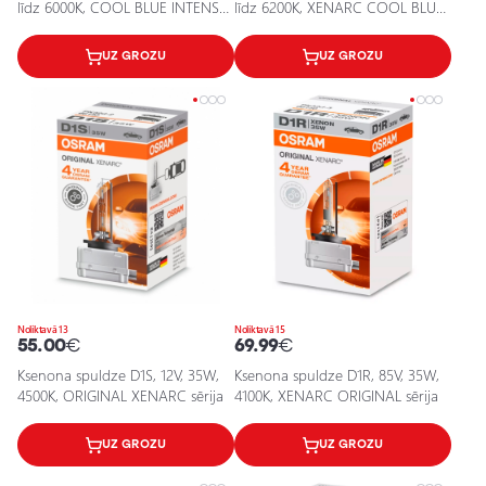
līdz 6000К, COOL BLUE INTENSE
līdz 6200K, XENARC COOL BLUE
XENARC sēija
INTENSE (NEXT GEN) sērija
UZ GROZU
UZ GROZU
Noliktavā 13
Noliktavā 15
55.00
€
69.99
€
Ksenona spuldze D1S, 12V, 35W,
Ksenona spuldze D1R, 85V, 35W,
4500K, ORIGINAL XENARC sērija
4100K, XENARC ORIGINAL sērija
UZ GROZU
UZ GROZU