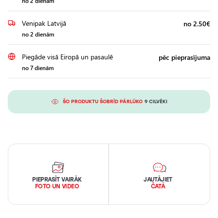
no 2 dienām
Venipak Latvijā
no 2.50€
no 2 dienām
Piegāde visā Eiropā un pasaulē
pēc pieprasījuma
no 7 dienām
ŠO PRODUKTU ŠOBRĪD PĀRLŪKO
9 CILVĒKI
PIEPRASĪT VAIRĀK
JAUTĀJIET
FOTO UN VIDEO
ČATĀ