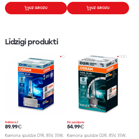
UZ GROZU
UZ GROZU
Līdzīgi produkti
Noliktavā 2
Pēc pasūtījuma
89.99
€
54.99
€
Ksenona spuldze D1R, 85V, 35W,
Ksenona spuldze D2R, 85V, 35W,