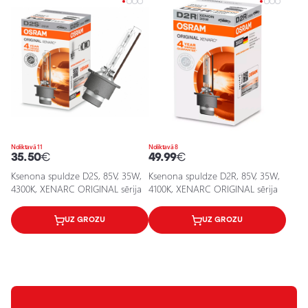
Noliktavā 11
Noliktavā 8
35.50
€
49.99
€
Ksenona spuldze D2S, 85V, 35W,
Ksenona spuldze D2R, 85V, 35W,
4300K, XENARC ORIGINAL sērija
4100K, XENARC ORIGINAL sērija
UZ GROZU
UZ GROZU