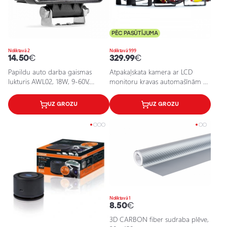
PĒC PASŪTĪJUMA
Noliktavā 2
Noliktavā 999
14.50
€
329.99
€
Papildu auto darba gaismas
Atpakaļskata kamera ar LCD
lukturis AWL02, 18W, 9-60V,
monitoru kravas automašīnām ar
6000K, IP67
tālvadības pulti, 8.64W, 120°, IP67,
24V, 7 collas displejs
UZ GROZU
UZ GROZU
Noliktavā 1
8.50
€
3D CARBON fiber sudraba plēve,