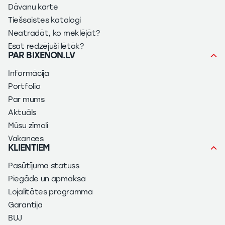
Dāvanu karte
Tiešsaistes katalogi
Neatradāt, ko meklējāt?
Esat redzējuši lētāk?
PAR BIXENON.LV
Informācija
Portfolio
Par mums
Aktuāls
Mūsu zīmoli
Vakances
KLIENTIEM
Pasūtījuma statuss
Piegāde un apmaksa
Lojalitātes programma
Garantija
BUJ