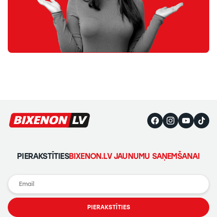
PIERAKSTĪTIES
BIXENON.LV JAUNUMU SAŅEMŠANAI
PIERAKSTĪTIES