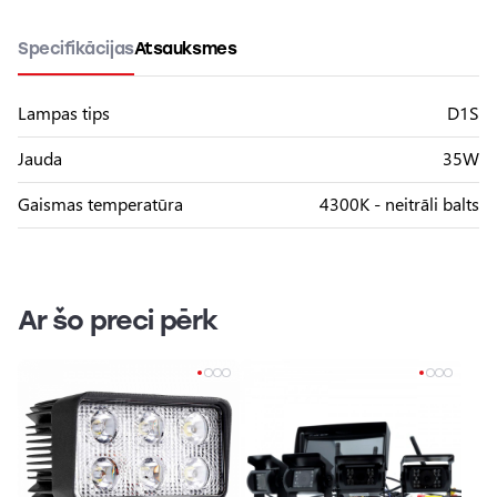
Specifikācijas
Atsauksmes
Lampas tips
D1S
Jauda
35W
Gaismas temperatūra
4300K - neitrāli balts
Ar šo preci pērk