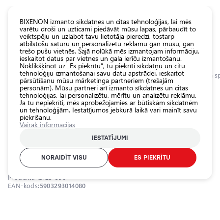
KATALOGS EUROLED
BIXENON izmanto sīkdatnes un citas tehnoloģijas, lai mēs
varētu droši un uzticami piedāvāt mūsu lapas, pārbaudīt to
veiktspēju un uzlabot tavu lietotāja pieredzi, tostarp
Visas
atbilstošu saturu un personalizētu reklāmu gan mūsu, gan
veikala
trešo pušu vietnēs. Šajā nolūkā mēs izmantojam informāciju,
ieskaitot datus par vietnes un gala ierīču izmantošanu.
preces
Noklikšķinot uz „Es piekrītu”, tu piekrīti sīkdatņu un citu
Veikals
tehnoloģiju izmantošanai savu datu apstrādei, ieskaitot
Sākumlapa
Kategorijas
Veikals
Pamatlukturu auto spuldzes
Ksenona sp
pārsūtīšanu mūsu mārketinga partneriem (trešajām
personām). Mūsu partneri arī izmanto sīkdatnes un citas
Pamatlukturu
tehnoloģijas, lai personalizētu, mērītu un analizētu reklāmu.
auto
0.0
Ja tu nepiekrīti, mēs aprobežojamies ar būtiskām sīkdatnēm
spuldzes
un tehnoloģijām. Iestatījumos jebkurā laikā vari mainīt savu
piekrišanu.
Ārējais auto
Ksenona spuldze D1S, 4300K, 35W,
Vairāk informācijas
apgaismojums
Premium sērija
IESTATĪJUMI
Iekšējais auto
AMIO / 25-590 / 4300K - neitrāli balta / D1S
apgaismojums
NORAIDĪT VISU
ES PIEKRĪTU
Apgaismojuma
Produkta ID:
25-590
aksesuāri
EAN-kods:
5903293014080
Auto
aizsardzība