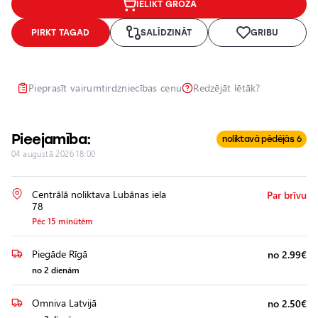
IELIKT GROZĀ
Lukturu
pulēšana
PIRKT TAGAD
SALĪDZINĀT
GRIBU
Papildu
aprīkojuma
uzstādīšana
Pieprasīt vairumtirdzniecības cenu
Redzējāt lētāk?
Pieejamība:
noliktavā pēdējās 6
04 augustā 2026 18:00
Centrālā noliktava Lubānas iela
Par brīvu
78
Pēc 15 minūtēm
Piegāde Rīgā
no 2.99€
no 2 dienām
Omniva Latvijā
no 2.50€