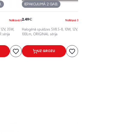
.
IEPAKOJUMĀ 2 GAB.
2.49
€
Noliktavā 6
Noliktavā 3
 12V, 35W,
Halogēnā spuldzes SV8.5-8, 10W, 12V,
sērija
100Lm, ORIGINAL sērija
UZ GROZU