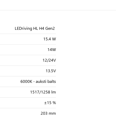
LEDriving HL H4 Gen2
15.4 W
14W
12/24V
13.5V
6000K - auksti balts
1517/1258 lm
±15 %
203 mm