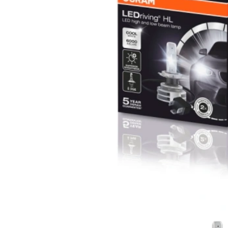
Motociklu un velosipēdu
apgaismojums un aksesuāri
Serviss
Automobiļu lukturu remonts un
atjaunošana
Lukturu pulēšana
Papildu aprīkojuma uzstādīšana