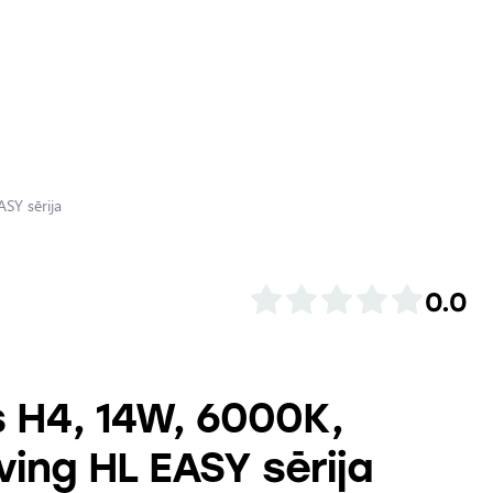
SY sērija
0.0
s H4, 14W, 6000K,
ving HL EASY sērija