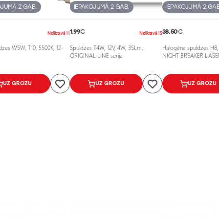
OJUMĀ 2 GAB.
IEPAKOJUMĀ 2 GAB.
IEPAKOJUMĀ 2 GAB
1.99
€
38.50
€
Noliktavā 11
Noliktavā 15
dzes W5W, T10, 5500K, 12-
Spuldzes T4W, 12V, 4W, 35Lm,
Halogēna spuldzes H8,
ORIGINAL LINE sērija
NIGHT BREAKER LASER 
UZ GROZU
UZ GROZU
UZ GROZU