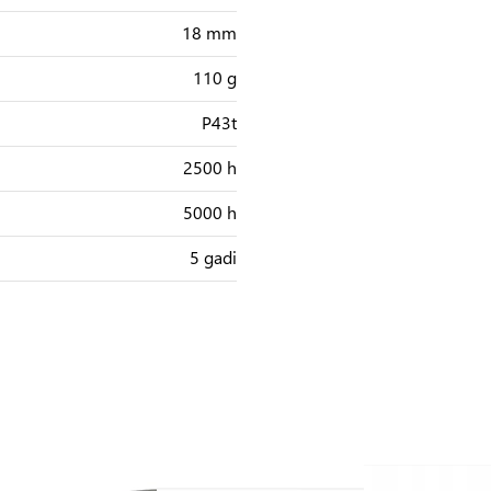
18 mm
110 g
P43t
2500 h
5000 h
5 gadi