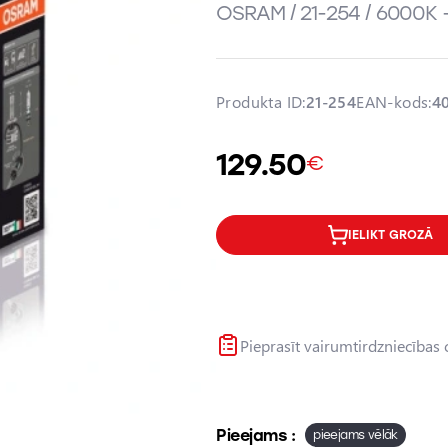
OSRAM / 21-254 / 6000K -
Produkta ID:
21-254
EAN-kods:
4
129.50
€
IELIKT GROZĀ
Pieprasīt vairumtirdzniecības
Pieejams :
pieejams vēlāk