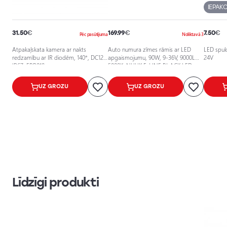
IEPAK
31.50
€
169.99
€
7.50
€
Pēc pasūtījuma
Noliktavā 3
Atpakaļskata kamera ar nakts
Auto numura zīmes rāmis ar LED
LED spul
redzamību ar IR diodēm, 140°, DC12V,
apgaismojumu, 90W, 9-36V, 9000Lm,
24V
IP67, EPP019
5000K, NUUK E-LINE BLACK LED
BAR 20
UZ GROZU
UZ GROZU
Līdzīgi produkti