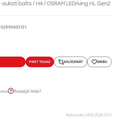
 auksti balts / H4 / OSRAM LEDriving HL Gen2
052899605121
PIRKT TAGAD
SALĪDZINĀT
GRIBU
 cenu
Redzējāt lētāk?
Atjaunināts 24.05.2026 21:51