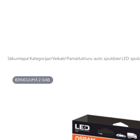
Visas veikala preces
Veikals
Pamatlukturu auto spuldzes
Sākumlapa
Kategorijas
Veikals
Pamatlukturu auto spuldzes
LED spul
Ārējais auto apgaismojums
Iekšējais auto apgaismojums
IEPAKOJUMĀ 2 GAB.
Apgaismojuma aksesuāri
Auto aizsardzība
Auto aksesuāri
Auto tehniskās apkopes piederumi
Auto ķīmija, dīteilings, aplīmēšana