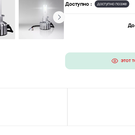
Доступно :
доступно позже
До
ЭТОТ 