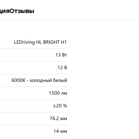
ция
Отзывы
LEDriving HL BRIGHT H1
13 Вт
12 В
6000К - холодный белый
1500 лм
±20 %
76.2 мм
14 мм