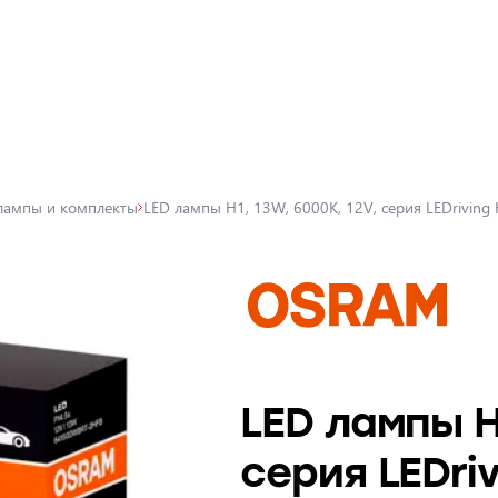
лампы и комплекты
LED лампы H1, 13W, 6000K, 12V, серия LEDriving
LED лампы H1
серия LEDri