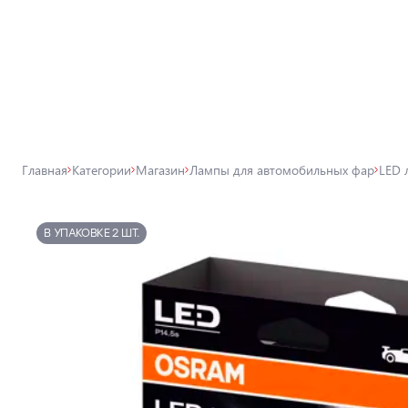
Все товары магазина
Магазин
Лампы для автомобильных фар
Главная
Категории
Магазин
Лампы для автомобильных фар
LED 
Внешнее освещение автомобиля
Освещение салона автомобиля
В УПАКОВКЕ 2 ШТ.
Аксессуары для освещения
Защита автомобиля
Автомобильные аксессуары
Товары для технического
обслуживания автомобиля
Автохимия, дитейлинг, поклейка