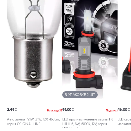
В УПАКОВКЕ 2 ШТ.
2.49
€
99.00
€
46.00
€
На складе 32
Под заказ
Авто лампа P21W, 21W, 12V, 460Lm,
LED противотуманные лампы H8
LED сер
серия ORIGINAL LINE
H11 H16, 8W, 6000K, 12V, серия
магнитом
LEDriving FL
встроен