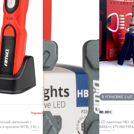
В УПАКОВКЕ 2 ШТ.
80.00
€
Под заказ
висный светильник с
LED лампочки HB3, 60
 и крючком WT16, 3 Вт, со
8000Lm, EPLH60 PRE
ным аккумулятором, 1800
OCTOPUS