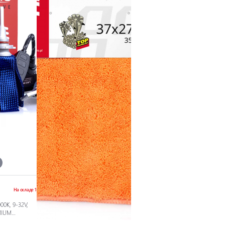
На складе 1
00K, 9-32V,
MIUM