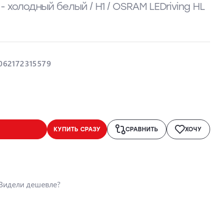
 - холодный белый / H1 / OSRAM LEDriving HL
062172315579
КУПИТЬ СРАЗУ
СРАВНИТЬ
ХОЧУ
Видели дешевле?