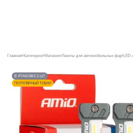
Все товары магазина
Магазин
Лампы для автомобильных фар
Главная
Категории
Магазин
Лампы для автомобильных фар
LED 
Внешнее освещение автомобиля
Освещение салона автомобиля
В УПАКОВКЕ 2 ШТ.
Аксессуары для освещения
ПОПУЛЯРНЫЙ ТОВАР
Защита автомобиля
Автомобильные аксессуары
Товары для технического
обслуживания автомобиля
Автохимия, дитейлинг, поклейка