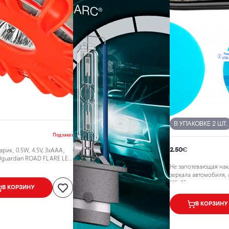
В УПАКОВКЕ 2 ШТ.
Под заказ
рик, 0.5W, 4.5V, 3xAAA,
2.50
€
EDguardian ROAD FLARE LED
Не запотевающая нак
зеркала автомобиля, 
135х95мм
В КОРЗИНУ
В КОРЗИНУ