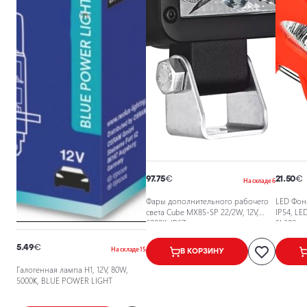
97.75
€
21.50
€
На складе 6
Фары дополнительного рабочего
LED Фона
света Cube MX85-SP 22/2W, 12V,
IP54, L
6000K, IP67
SL302
5.49
€
На складе 15
В КОРЗИНУ
Галогенная лампа H1, 12V, 80W,
5000K, BLUE POWER LIGHT