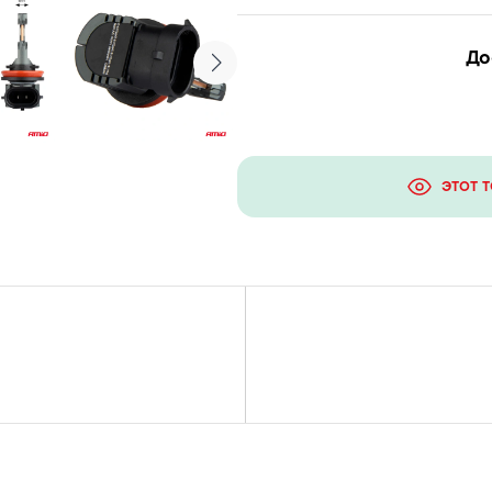
До
ЭТОТ 