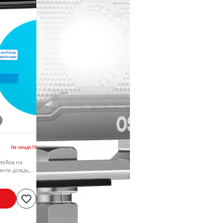
На складе 19
лейка на
анти дождь,