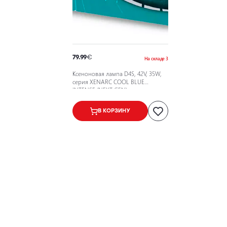
79.99
€
На складе 3
Ксеноновая лампа D4S, 42V, 35W,
серия XENARC COOL BLUE
INTENSE (NEXT GEN)
В КОРЗИНУ