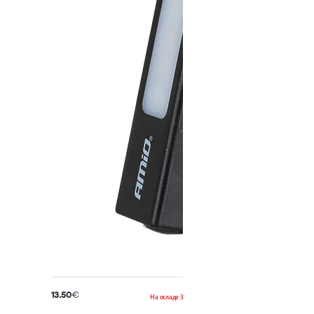
13.50
€
На складе 3