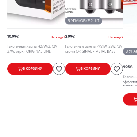
В УПАКОВКЕ 2 ШТ.
10.99
€
2.99
€
На складе 3
На складе 5
Галогенная лампа H27W/2, 12V,
Галогенные лампы PY21W, 25W, 12V,
27W, серия ORIGINAL LINE
серии ORIGINAL - METAL BASE
В УПА
9.95
€
В КОРЗИНУ
В КОРЗИНУ
Галоген
эффектом
EXTREM
EFFECT