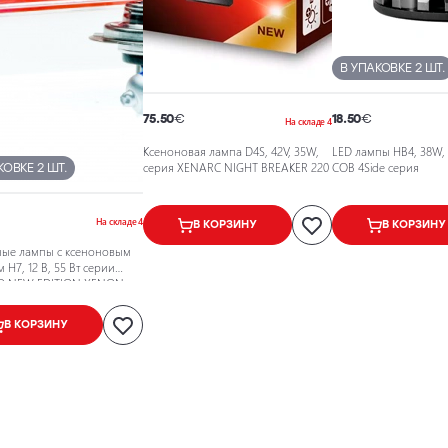
В УПАКОВКЕ 2 ШТ.
75.50
€
18.50
€
На складе 4
Ксеноновая лампа D4S, 42V, 35W,
LED лампы HB4, 38W, 6
серия XENARC NIGHT BREAKER 220
COB 4Side серия
КОВКЕ 2 ШТ.
На складе 4
В КОРЗИНУ
В КОРЗИНУ
ные лампы с ксеноновым
 H7, 12 В, 55 Вт серии
O NEW EDITION XENON
В КОРЗИНУ