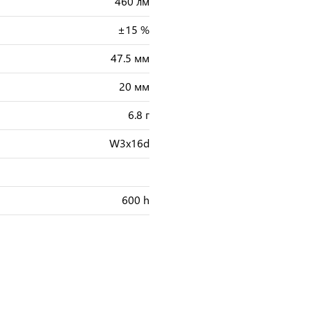
460 лм
±15 %
47.5 мм
20 мм
6.8 г
W3x16d
600 h