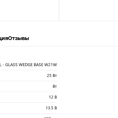
ция
Отзывы
L - GLASS WEDGE BASE W21W
25 Вт
Вт
12 В
13.5 В