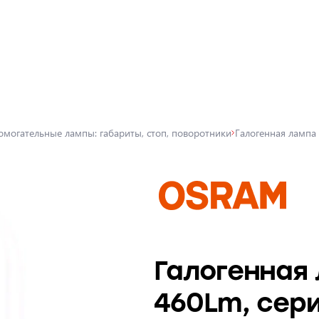
омогательные лампы: габариты, стоп, поворотники
Галогенная лампа
Галогенная 
460Lm, сери