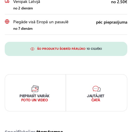
Venipak Latvijā
no 2.50€
no 2 dienām
Piegāde visā Eiropā un pasaulē
pēc pieprasījuma
no 7 dienām
ŠO PRODUKTU ŠOBRĪD PĀRLŪKO
10 CILVĒKI
PIEPRASĪT VAIRĀK
JAUTĀJIET
FOTO UN VIDEO
ČATĀ