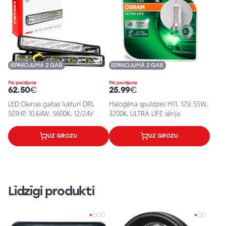
IEPAKOJUMĀ 2 GAB.
IEPAKOJUMĀ 2 GAB.
Pēc pasūtījuma
Pēc pasūtījuma
62.50
€
25.99
€
LED Dienas gaitas lukturi DRL
Halogēna spuldzes H11, 12V, 55W,
501HP, 10.64W, 5600K, 12/24V
3200K, ULTRA LIFE sērija
UZ GROZU
UZ GROZU
Līdzīgi produkti