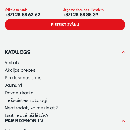
Veikala tālrunis
Uzņēmējdarbības klientiem
+371 28 88 62 62
+371 28 88 88 39
PIETEIKT ZVĀNU
KATALOGS
Veikals
Akcijas preces
Pārdošanas tops
Jaunumi
Dāvanu karte
Tiešsaistes katalogi
Neatradāt, ko meklējāt?
Esat redzējuši lētāk?
PAR BIXENON.LV