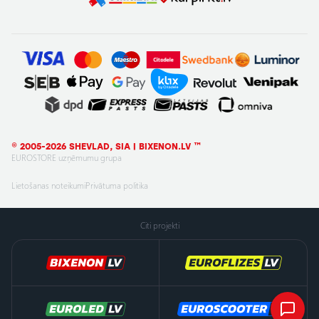
© 2005-2026 SHEVLAD, SIA | BIXENON.LV ™
EUROSTORE uzņēmumu grupa
Lietošanas noteikumi
Privātuma politika
Citi projekti