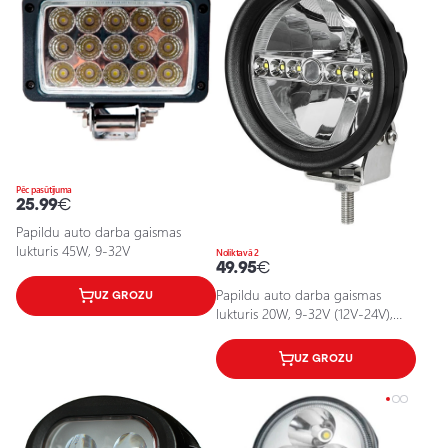
Pēc pasūtījuma
25.99
€
Papildu auto darba gaismas
lukturis 45W, 9-32V
Noliktavā 2
49.95
€
Papildu auto darba gaismas
UZ GROZU
lukturis 20W, 9-32V (12V-24V),
6500K, IP67
UZ GROZU