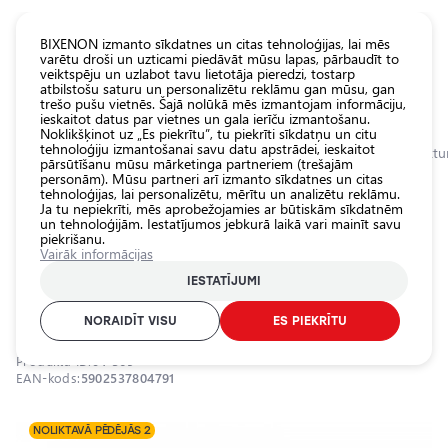
KATALOGS EUROLED
BIXENON izmanto sīkdatnes un citas tehnoloģijas, lai mēs
varētu droši un uzticami piedāvāt mūsu lapas, pārbaudīt to
veiktspēju un uzlabot tavu lietotāja pieredzi, tostarp
Visas
atbilstošu saturu un personalizētu reklāmu gan mūsu, gan
veikala
trešo pušu vietnēs. Šajā nolūkā mēs izmantojam informāciju,
ieskaitot datus par vietnes un gala ierīču izmantošanu.
preces
Noklikšķinot uz „Es piekrītu”, tu piekrīti sīkdatņu un citu
Veikals
tehnoloģiju izmantošanai savu datu apstrādei, ieskaitot
Sākumlapa
Kategorijas
Veikals
Ārējais auto apgaismojums
Darba luktur
pārsūtīšanu mūsu mārketinga partneriem (trešajām
personām). Mūsu partneri arī izmanto sīkdatnes un citas
Pamatlukturu
tehnoloģijas, lai personalizētu, mērītu un analizētu reklāmu.
auto
0.0
Ja tu nepiekrīti, mēs aprobežojamies ar būtiskām sīkdatnēm
spuldzes
un tehnoloģijām. Iestatījumos jebkurā laikā vari mainīt savu
piekrišanu.
Ārējais auto
Papildu auto darba gaismas
Vairāk informācijas
apgaismojums
lukturis 10W, 9-32V, 6000K, IP68
IESTATĪJUMI
Iekšējais auto
EINPARTS / 04-369
apgaismojums
NORAIDĪT VISU
ES PIEKRĪTU
Apgaismojuma
Produkta ID:
04-369
aksesuāri
EAN-kods:
5902537804791
Auto
aizsardzība
NOLIKTAVĀ PĒDĒJĀS 2