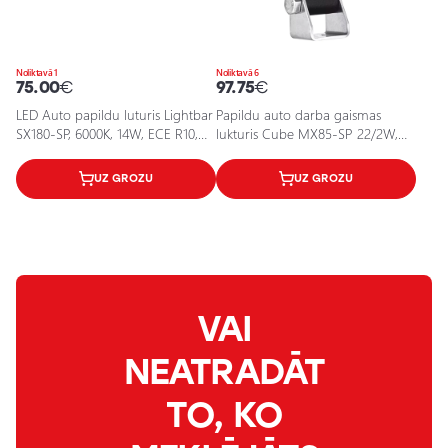
Noliktavā 1
Noliktavā 6
75.00
€
97.75
€
LED Auto papildu luturis Lightbar
Papildu auto darba gaismas
SX180-SP, 6000K, 14W, ECE R10,
lukturis Cube MX85-SP 22/2W,
R112 sertifikāti
12V, 6000K, IP67
UZ GROZU
UZ GROZU
VAI
NEATRADĀT
TO, KO