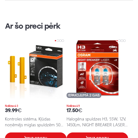
Ar šo preci pērk
IEPAKOJUMĀ 2 GAB.
Noliktavā 3
Noliktavā 9
39.99
€
17.50
€
Kontroles sistēma, Kļūdas
Halogēna spuldzes H3, 55W, 12V,
noņēmējs miglas spuldzēm 50W,
1450Lm, NIGHT BREAKER LASER
LEDriving Canbus Control
sērija