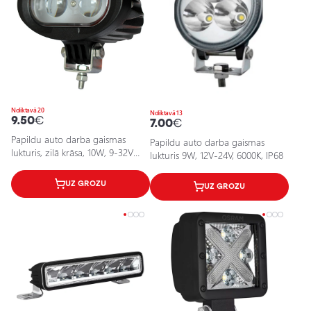
Noliktavā 20
Noliktavā 13
9.50
€
7.00
€
Papildu auto darba gaismas
Papildu auto darba gaismas
lukturis, zilā krāsa, 10W, 9-32V
lukturis 9W, 12V-24V, 6000K, IP68
(12V-24V), IP67
UZ GROZU
UZ GROZU