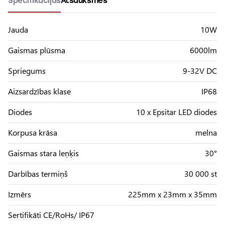
Specifikācijas
Atsauksmes
Jauda
10W
Gaismas plūsma
6000lm
Spriegums
9-32V DC
Aizsardzības klase
IP68
Diodes
10 x Epsitar LED diodes
Korpusa krāsa
melna
Gaismas stara leņķis
30°
Darbības termiņš
30 000 st
Izmērs
225mm x 23mm x 35mm
Sertifikāti CE/RoHs/ IP67