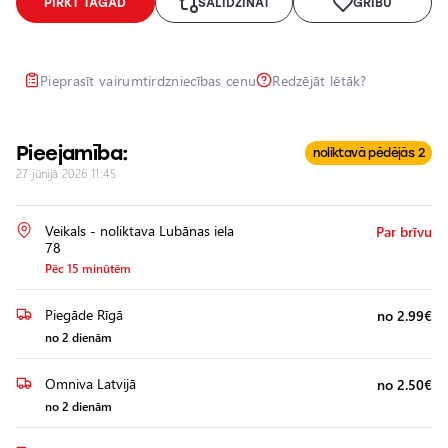
PIRKT TAGAD
SALĪDZINĀT
GRIBU
Lukturu
pulēšana
Papildu
Pieprasīt vairumtirdzniecības cenu
Redzējāt lētāk?
aprīkojuma
uzstādīšana
Pieejamība:
noliktavā pēdējās 2
27 jūnijā 2026 11:45
Veikals - noliktava Lubānas iela
Par brīvu
78
Pēc 15 minūtēm
Piegāde Rīgā
no 2.99€
no 2 dienām
Omniva Latvijā
no 2.50€
no 2 dienām