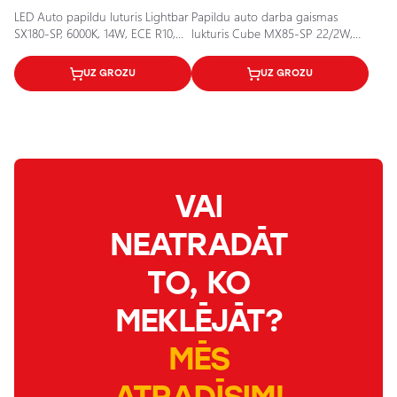
LED Auto papildu luturis Lightbar
Papildu auto darba gaismas
SX180-SP, 6000K, 14W, ECE R10,
lukturis Cube MX85-SP 22/2W,
R112 sertifikāti
12V, 6000K, IP67
UZ GROZU
UZ GROZU
VAI
NEATRADĀT
TO, KO
MEKLĒJĀT?
MĒS
ATRADĪSIM!