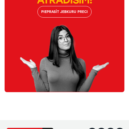
PIEPRASĪT JEBKURU PRECI