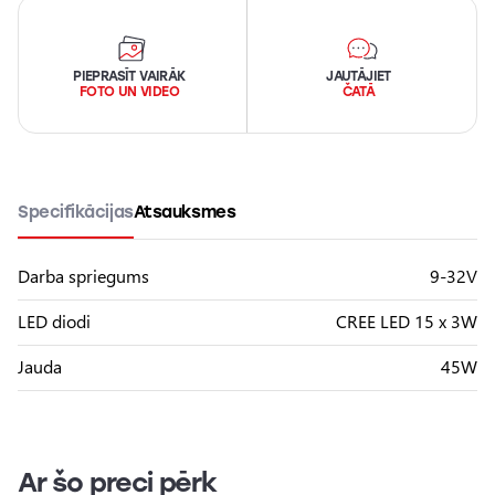
PIEPRASĪT VAIRĀK
JAUTĀJIET
FOTO UN VIDEO
ČATĀ
Specifikācijas
Atsauksmes
Darba spriegums
9-32V
LED diodi
CREE LED 15 x 3W
Jauda
45W
Ar šo preci pērk