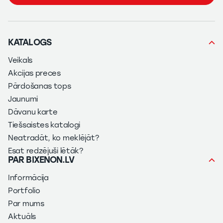
KATALOGS
Veikals
Akcijas preces
Pārdošanas tops
Jaunumi
Dāvanu karte
Tiešsaistes katalogi
Neatradāt, ko meklējāt?
Esat redzējuši lētāk?
PAR BIXENON.LV
Informācija
Portfolio
Par mums
Aktuāls