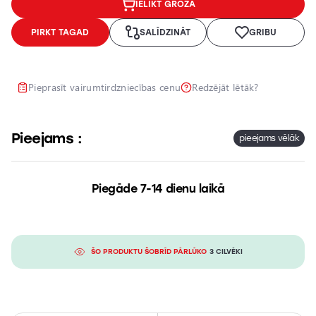
IELIKT GROZĀ
Lukturu
pulēšana
PIRKT TAGAD
SALĪDZINĀT
GRIBU
Papildu
aprīkojuma
uzstādīšana
Pieprasīt vairumtirdzniecības cenu
Redzējāt lētāk?
Pieejams :
pieejams vēlāk
Piegāde 7-14 dienu laikā
ŠO PRODUKTU ŠOBRĪD PĀRLŪKO
3 CILVĒKI