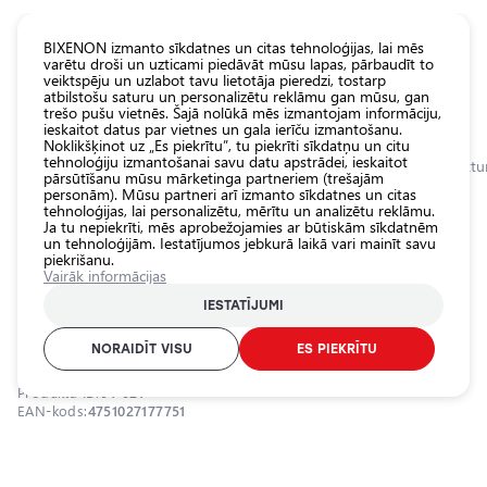
KATALOGS EUROLED
BIXENON izmanto sīkdatnes un citas tehnoloģijas, lai mēs
varētu droši un uzticami piedāvāt mūsu lapas, pārbaudīt to
veiktspēju un uzlabot tavu lietotāja pieredzi, tostarp
Visas
atbilstošu saturu un personalizētu reklāmu gan mūsu, gan
veikala
trešo pušu vietnēs. Šajā nolūkā mēs izmantojam informāciju,
ieskaitot datus par vietnes un gala ierīču izmantošanu.
preces
Noklikšķinot uz „Es piekrītu”, tu piekrīti sīkdatņu un citu
Veikals
tehnoloģiju izmantošanai savu datu apstrādei, ieskaitot
Sākumlapa
Kategorijas
Veikals
Ārējais auto apgaismojums
Darba luktur
pārsūtīšanu mūsu mārketinga partneriem (trešajām
personām). Mūsu partneri arī izmanto sīkdatnes un citas
Pamatlukturu
tehnoloģijas, lai personalizētu, mērītu un analizētu reklāmu.
auto
0.0
Ja tu nepiekrīti, mēs aprobežojamies ar būtiskām sīkdatnēm
spuldzes
un tehnoloģijām. Iestatījumos jebkurā laikā vari mainīt savu
piekrišanu.
Ārējais auto
Papildu auto darba gaismas
Vairāk informācijas
apgaismojums
lukturis 45W, 9-32V
IESTATĪJUMI
Iekšējais auto
VISIONAL / 04-021
apgaismojums
NORAIDĪT VISU
ES PIEKRĪTU
Apgaismojuma
Produkta ID:
04-021
aksesuāri
EAN-kods:
4751027177751
Auto
aizsardzība