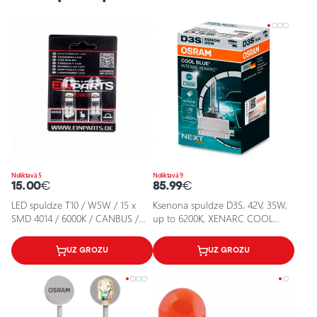
Noliktavā 5
Noliktavā 9
15.00
€
85.99
€
LED spuldze T10 / W5W / 15 x
Ksenona spuldze D3S, 42V, 35W,
SMD 4014 / 6000K / CANBUS /
up to 6200К, XENARC COOL
EINPARTS / 5901958638114 / 25-
BLUE INTENSE (NEXT GEN) sērija
2121
UZ GROZU
UZ GROZU