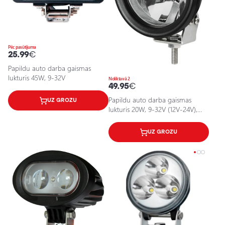
Pēc pasūtījuma
25.99
€
Papildu auto darba gaismas
lukturis 45W, 9-32V
Noliktavā 2
49.95
€
Papildu auto darba gaismas
UZ GROZU
lukturis 20W, 9-32V (12V-24V),
6500K, IP67
UZ GROZU