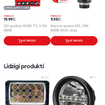
IEPAKOJUMĀ 2 GAB.
Noliktavā 4
Noliktavā 4
19.99
€
9.95
€
LED spuldzes W16W, T15, 9-16V,
Ksenona spuldze D2S, 35W,
6000K
6000K, BASIC sērija
UZ GROZU
UZ GROZU
Līdzīgi produkti