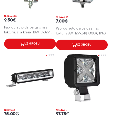
Noliktavā 20
Noliktavā 13
9.50
€
7.00
€
Papildu auto darba gaismas
Papildu auto darba gaismas
lukturis, zilā krāsa, 10W, 9-32V
lukturis 9W, 12V-24V, 6000K, IP68
(12V-24V), IP67
UZ GROZU
UZ GROZU
Noliktavā 1
Noliktavā 6
75.00
€
97.75
€