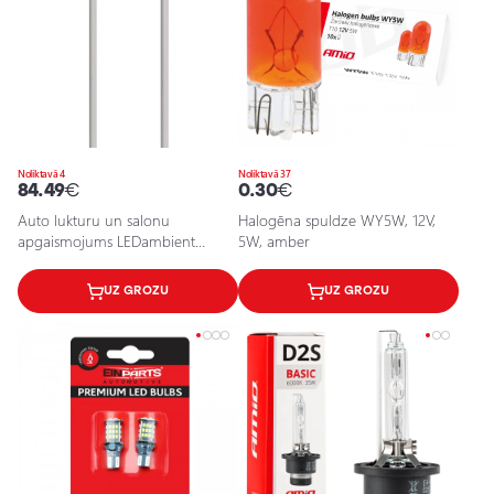
Noliktavā 4
Noliktavā 37
84.49
€
0.30
€
Auto lukturu un salonu
Halogēna spuldze WY5W, 12V,
apgaismojums LEDambient
5W, amber
PULSE CONNECT LEDEXT101
UZ GROZU
UZ GROZU