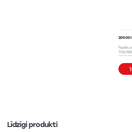
209.00
Papildu a
75W/168W
6000K/17
Līdzīgi produkti