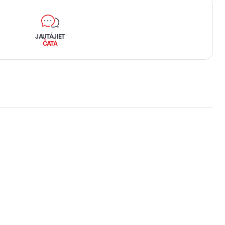
JAUTĀJIET
ČATĀ