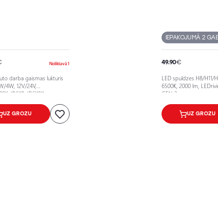
IEPAKOJUMĀ 2 GAB
€
49.90
€
Noliktavā 1
uto darba gaismas lukturis
LED spuldzes H8/H11/H
/4W, 12V/24V,
6500K, 2000 lm, LEDriv
00K, IP6K8, IP6K9K
GEN 2
UZ GROZU
UZ GROZU