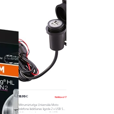
18.95
€
Noliktavā 17
Mitrumizturīga Universāla Moto
telefona lādēšanas ligzda 2 x USB 5V
/ Mitrumizturīga rozete (2 USB) ar