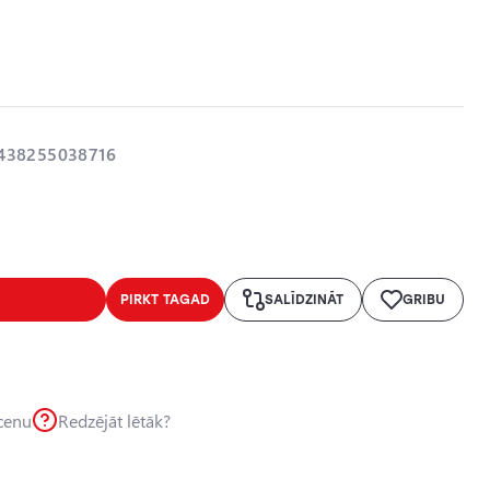
438255038716
PIRKT TAGAD
SALĪDZINĀT
GRIBU
 cenu
Redzējāt lētāk?