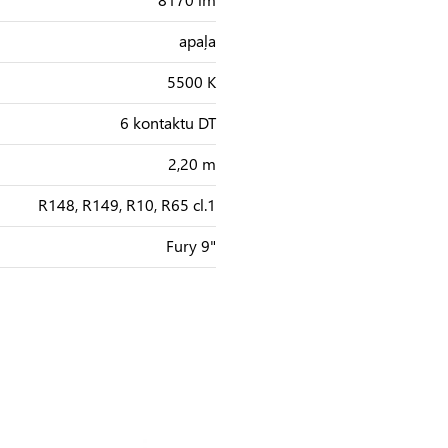
apaļa
5500 K
6 kontaktu DT
2,20 m
R148, R149, R10, R65 cl.1
Fury 9"