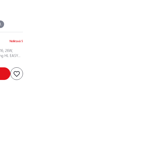
.
Noliktavā 5
16, 26W,
ing HL EASY