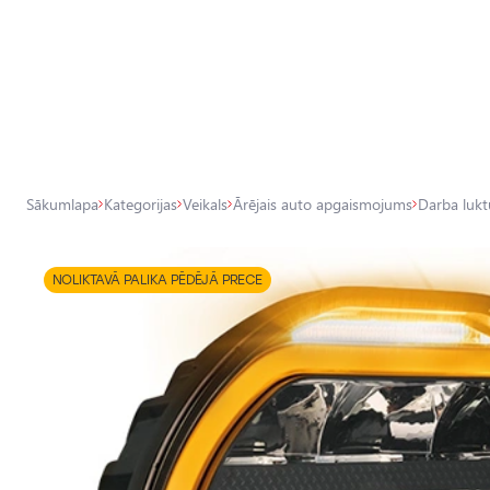
Visas veikala preces
Veikals
Pamatlukturu auto spuldzes
Sākumlapa
Kategorijas
Veikals
Ārējais auto apgaismojums
Darba luktu
Ārējais auto apgaismojums
Iekšējais auto apgaismojums
NOLIKTAVĀ PALIKA PĒDĒJĀ PRECE
Apgaismojuma aksesuāri
Auto aizsardzība
Auto aksesuāri
Auto tehniskās apkopes piederumi
Auto ķīmija, dīteilings, aplīmēšana