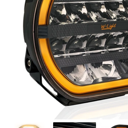
Motociklu un velosipēdu
apgaismojums un aksesuāri
Serviss
Automobiļu lukturu remonts un
atjaunošana
Lukturu pulēšana
Papildu aprīkojuma uzstādīšana