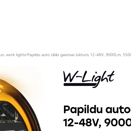
ri, work lights
Papildu auto tālās gaismas lukturis 12-48V, 9000Lm, 5500
Papildu auto
12-48V, 9000