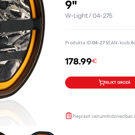
9"
W-Light / 04-275
Produkta ID:
04-275
EAN-kods:
6
178.99
€
IELIKT GROZĀ
Pieprasīt vairumtirdzniecības