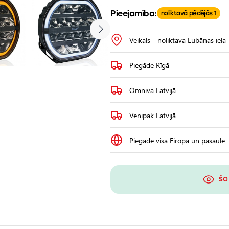
Pieejamība:
noliktavā pēdējās 1
Veikals - noliktava Lubānas iela
Piegāde Rīgā
Omniva Latvijā
Venipak Latvijā
Piegāde visā Eiropā un pasaulē
ŠO