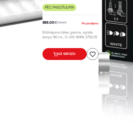
PĒC PASŪTĪJUMA
888.00
€
903.50
Pēc pasūtījuma
Brīdinājuma bākas gaisma, signāla
lampa 180 cm, 12-24V, 684W, EPBL09
UZ GROZU