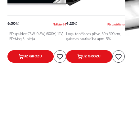
6.00
€
4.20
€
Noliktavā 6
Pēc pasūtījuma
LED spuldze C5W, 0.8W, 6000K, 12V,
Logu tonēšanas plēve, 50 x 300 cm,
LEDriving SL sērija
gaismas caurlaidība apm. 5%
UZ GROZU
UZ GROZU