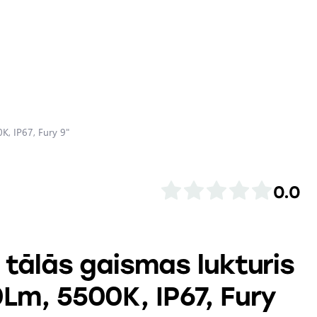
K, IP67, Fury 9"
0.0
 tālās gaismas lukturis
Lm, 5500K, IP67, Fury