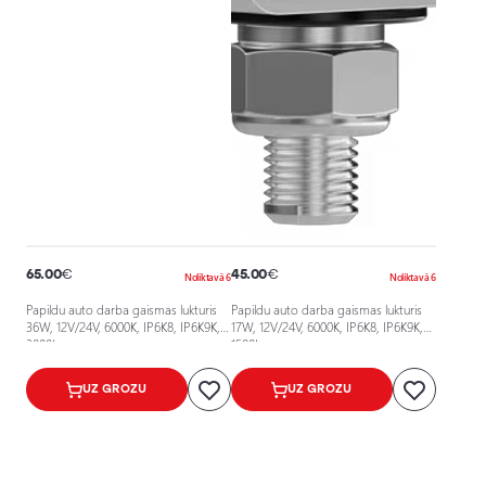
65.00
€
45.00
€
Noliktavā 6
Noliktavā 6
Papildu auto darba gaismas lukturis
Papildu auto darba gaismas lukturis
36W, 12V/24V, 6000K, IP6K8, IP6K9K,
17W, 12V/24V, 6000K, IP6K8, IP6K9K,
3000Lm
1500Lm
UZ GROZU
UZ GROZU