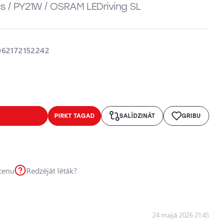
s / PY21W / OSRAM LEDriving SL
062172152242
PIRKT TAGAD
SALĪDZINĀT
GRIBU
 cenu
Redzējāt lētāk?
24 maijā 2026 21:45