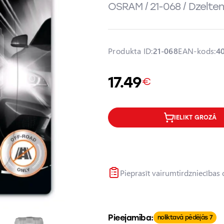
OSRAM / 21-068 / Dzelten
Produkta ID:
21-068
EAN-kods:
4
17.49
€
IELIKT GROZĀ
Pieprasīt vairumtirdzniecības
Pieejamība:
noliktavā pēdējās 7