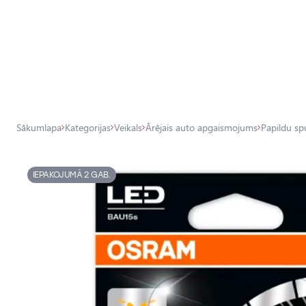
Visas veikala preces
Veikals
Pamatlukturu auto spuldzes
Sākumlapa
Kategorijas
Veikals
Ārējais auto apgaismojums
Papildu sp
Ārējais auto apgaismojums
Iekšējais auto apgaismojums
IEPAKOJUMĀ 2 GAB.
Apgaismojuma aksesuāri
Auto aizsardzība
Auto aksesuāri
Auto tehniskās apkopes piederumi
Auto ķīmija, dīteilings, aplīmēšana