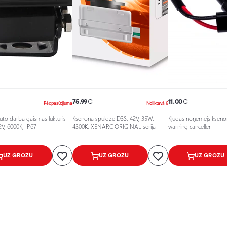
75.99
€
11.00
€
Pēc pasūtījuma
Noliktavā 6
uto darba gaismas lukturis
Ksenona spuldze D3S, 42V, 35W,
Kļūdas noņēmējs kseno
V, 6000K, IP67
4300K, XENARC ORIGINAL sērija
warning canceller
UZ GROZU
UZ GROZU
UZ GROZU