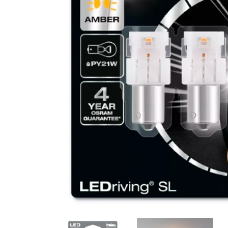
Motociklu un velosipēdu
apgaismojums un aksesuāri
Serviss
Automobiļu lukturu remonts un
atjaunošana
Lukturu pulēšana
Papildu aprīkojuma uzstādīšana