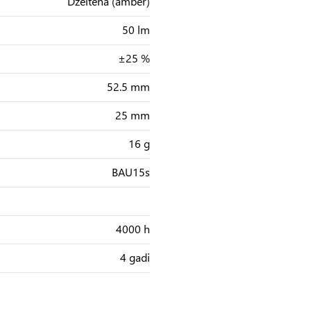
Dzeltena (amber)
50 lm
±25 %
52.5 mm
25 mm
16 g
BAU15s
4000 h
4 gadi