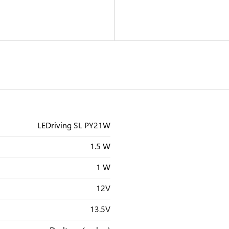
LEDriving SL PY21W
1.5 W
1 W
12V
13.5V