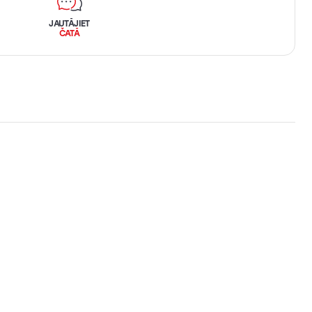
JAUTĀJIET
ČATĀ