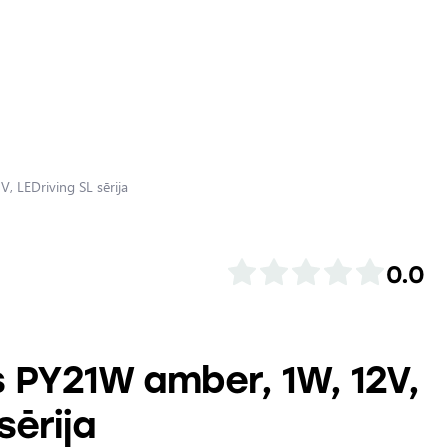
 LEDriving SL sērija
0.0
 PY21W amber, 1W, 12V,
sērija