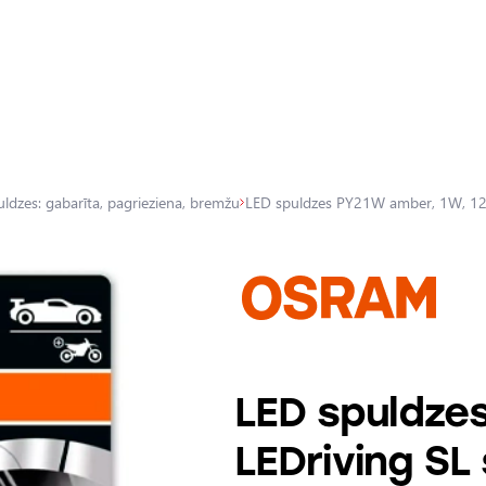
uldzes: gabarīta, pagrieziena, bremžu
LED spuldzes PY21W amber, 1W, 12V,
LED spuldzes
LEDriving SL 