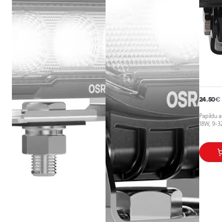
24.50
€
Papildu a
18W, 9-32