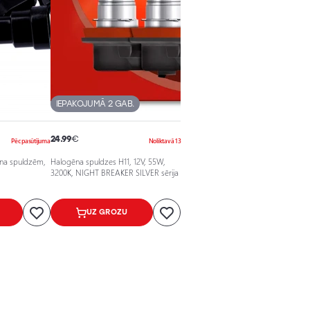
IEPAKOJUMĀ 2 GAB.
24.99
€
Pēc pasūtījuma
Noliktavā 13
na spuldzēm,
Halogēna spuldzes H11, 12V, 55W,
3200K, NIGHT BREAKER SILVER sērija
UZ GROZU