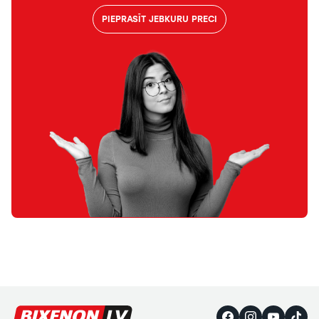
PIEPRASĪT JEBKURU PRECI