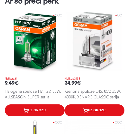
Ar šo preci pērk
Noliktavā 1
Noliktavā 139
9.49
€
34.99
€
Halogēna spuldze H7, 12V, 55W,
Ksenona spuldze D1S, 85V, 35W,
ALLSEASON SUPER sērija
4000K, XENARC CLASSIC sērija
UZ GROZU
UZ GROZU