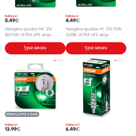
Noliktavā 2
Noliktavā 2
5.49
€
4.49
€
Halogēna spuldze H4, 12V,
Halogēna spuldze H1, 12V, 55W,
60/55W, ULTRA LIFE sērija
3200K, ULTRA LIFE sērija
UZ GROZU
UZ GROZU
IEPAKOJUMĀ 2 GAB.
Noliktavā 5
Noliktavā 21
13.99
€
6.49
€