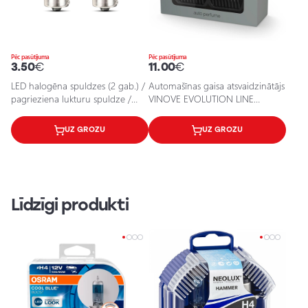
Pēc pasūtījuma
Pēc pasūtījuma
3.50
€
11.00
€
LED halogēna spuldzes (2 gab.) /
Automašīnas gaisa atsvaidzinātājs
pagrieziena lukturu spuldze /
VINOVE EVOLUTION LINE
21W / P21W / BA15S / 12V / ar
SILVERSTONE
hroma pārklājumu /
UZ GROZU
UZ GROZU
5903293031100 / 25-1998
Līdzīgi produkti