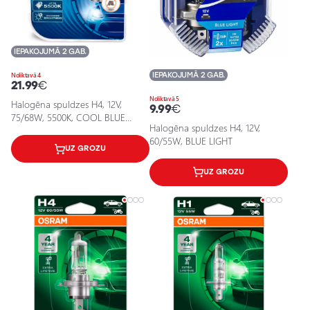
IEPAKOJUMĀ 2 GAB.
IEPAKOJUMĀ 2 GAB.
Noliktavā 4
21.99
€
Noliktavā 5
Halogēna spuldzes H4, 12V,
9.99
€
75/68W, 5500K, COOL BLUE
Halogēna spuldzes H4, 12V,
BOOST sērija
60/55W, BLUE LIGHT
UZ GROZU
UZ GROZU