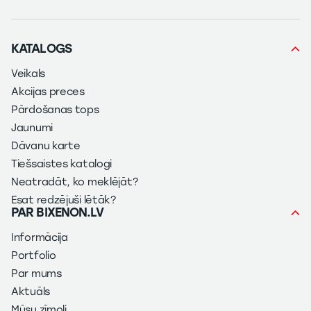
KATALOGS
Veikals
Akcijas preces
Pārdošanas tops
Jaunumi
Dāvanu karte
Tiešsaistes katalogi
Neatradāt, ko meklējāt?
Esat redzējuši lētāk?
PAR BIXENON.LV
Informācija
Portfolio
Par mums
Aktuāls
Mūsu zīmoli