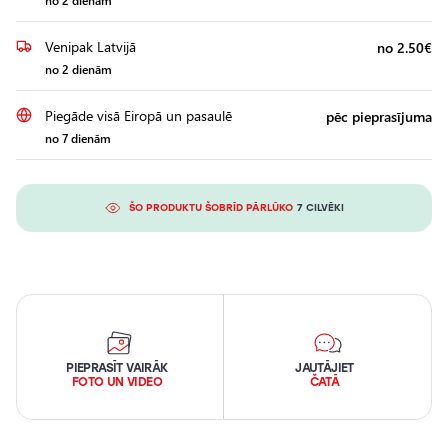
no 2 dienām
Venipak Latvijā
no 2.50€
no 2 dienām
Piegāde visā Eiropā un pasaulē
pēc pieprasījuma
no 7 dienām
ŠO PRODUKTU ŠOBRĪD PĀRLŪKO
7 CILVĒKI
PIEPRASĪT VAIRĀK
JAUTĀJIET
FOTO UN VIDEO
ČATĀ