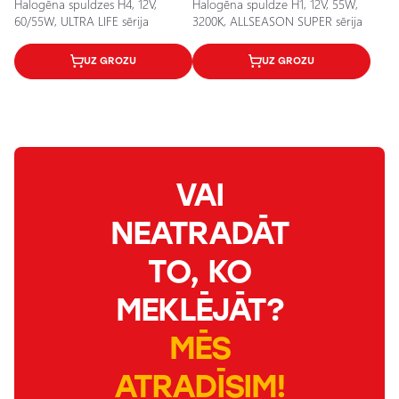
Halogēna spuldzes H4, 12V,
Halogēna spuldze H1, 12V, 55W,
60/55W, ULTRA LIFE sērija
3200K, ALLSEASON SUPER sērija
UZ GROZU
UZ GROZU
VAI
NEATRADĀT
TO, KO
MEKLĒJĀT?
MĒS
ATRADĪSIM!