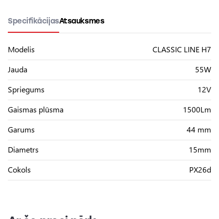
Specifikācijas
Atsauksmes
Modelis
CLASSIC LINE H7
Jauda
55W
Spriegums
12V
Gaismas plūsma
1500Lm
Garums
44 mm
Diametrs
15mm
Cokols
PX26d