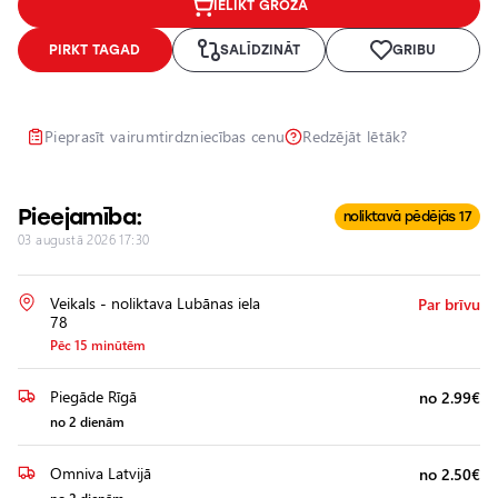
IELIKT GROZĀ
Lukturu
pulēšana
PIRKT TAGAD
SALĪDZINĀT
GRIBU
Papildu
aprīkojuma
uzstādīšana
Pieprasīt vairumtirdzniecības cenu
Redzējāt lētāk?
Pieejamība:
noliktavā pēdējās 17
03 augustā 2026 17:30
Veikals - noliktava Lubānas iela
Par brīvu
78
Pēc 15 minūtēm
Piegāde Rīgā
no 2.99€
no 2 dienām
Omniva Latvijā
no 2.50€