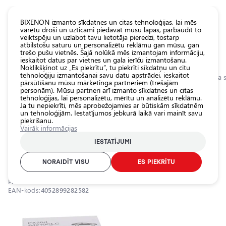
KATALOGS EUROLED
BIXENON izmanto sīkdatnes un citas tehnoloģijas, lai mēs
varētu droši un uzticami piedāvāt mūsu lapas, pārbaudīt to
veiktspēju un uzlabot tavu lietotāja pieredzi, tostarp
Visas
atbilstošu saturu un personalizētu reklāmu gan mūsu, gan
veikala
trešo pušu vietnēs. Šajā nolūkā mēs izmantojam informāciju,
ieskaitot datus par vietnes un gala ierīču izmantošanu.
preces
Noklikšķinot uz „Es piekrītu”, tu piekrīti sīkdatņu un citu
Veikals
tehnoloģiju izmantošanai savu datu apstrādei, ieskaitot
Sākumlapa
Kategorijas
Veikals
Pamatlukturu auto spuldzes
Halogēna s
pārsūtīšanu mūsu mārketinga partneriem (trešajām
personām). Mūsu partneri arī izmanto sīkdatnes un citas
Pamatlukturu
tehnoloģijas, lai personalizētu, mērītu un analizētu reklāmu.
auto
0.0
Ja tu nepiekrīti, mēs aprobežojamies ar būtiskām sīkdatnēm
spuldzes
un tehnoloģijām. Iestatījumos jebkurā laikā vari mainīt savu
piekrišanu.
Ārējais auto
Halogēna spuldze H7, 12V, 1500Lm,
Vairāk informācijas
apgaismojums
CLASSIC LINE sērija
IESTATĪJUMI
Iekšējais auto
OSRAM / 21-2641 / H7 / OSRAM CLASSIC
apgaismojums
NORAIDĪT VISU
ES PIEKRĪTU
Apgaismojuma
Produkta ID:
21-2641
aksesuāri
EAN-kods:
4052899282582
Auto
aizsardzība