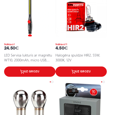
Noliktavā 1
Noliktavā 11
24.50
€
4.50
€
LED Servisa lukturis ar magnētu
Halogēna spuldze HIR2, 55W,
WT10, 2000mAh, micro USB,
3000K, 12V
450Lm, 4h
UZ GROZU
UZ GROZU