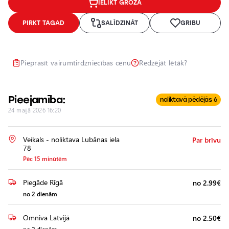
IELIKT GROZĀ
Lukturu
pulēšana
PIRKT TAGAD
SALĪDZINĀT
GRIBU
Papildu
aprīkojuma
uzstādīšana
Pieprasīt vairumtirdzniecības cenu
Redzējāt lētāk?
Pieejamība:
noliktavā pēdējās 6
24 maijā 2026 16:20
Veikals - noliktava Lubānas iela
Par brīvu
78
Pēc 15 minūtēm
Piegāde Rīgā
no 2.99€
no 2 dienām
Omniva Latvijā
no 2.50€