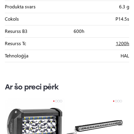
Produkta svars
6.3 g
Cokols
P14.5s
Resurss B3
600h
Resurss Tc
1200h
Tehnoloģija
HAL
Ar šo preci pērk