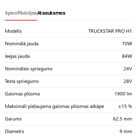
Specifikācijas
Atsauksmes
Modelis
TRUCKSTAR PRO H1
Nominālā jauda
70W
Ieejas jauda
84W
Nominālais spriegums
24V
Testa spriegums
28V
Gaismas plūsma
1900 lm
Maksimāli pieļaujama gaismas plūsmas atkāpe
±15 %
Garums
62.5 mm
Diametrs
9 mm