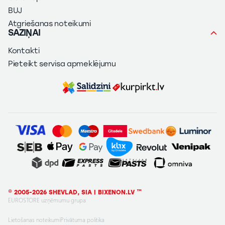
BUJ
Atgriešanas noteikumi
SAZIŅAI
Kontakti
Pieteikt servisa apmeklējumu
© 2005-2026 SHEVLAD, SIA | BIXENON.LV ™
EUROSTORE uzņēmumu grupa
Lietošanas noteikumi
Privātuma politika