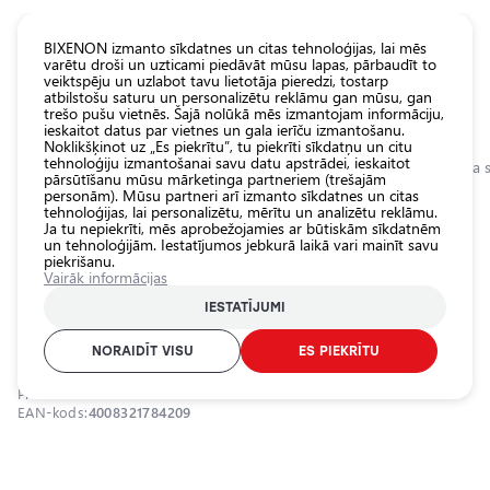
KATALOGS EUROLED
BIXENON izmanto sīkdatnes un citas tehnoloģijas, lai mēs
varētu droši un uzticami piedāvāt mūsu lapas, pārbaudīt to
veiktspēju un uzlabot tavu lietotāja pieredzi, tostarp
Visas
atbilstošu saturu un personalizētu reklāmu gan mūsu, gan
veikala
trešo pušu vietnēs. Šajā nolūkā mēs izmantojam informāciju,
ieskaitot datus par vietnes un gala ierīču izmantošanu.
preces
Noklikšķinot uz „Es piekrītu”, tu piekrīti sīkdatņu un citu
Veikals
tehnoloģiju izmantošanai savu datu apstrādei, ieskaitot
Sākumlapa
Kategorijas
Veikals
Pamatlukturu auto spuldzes
Halogēna s
pārsūtīšanu mūsu mārketinga partneriem (trešajām
personām). Mūsu partneri arī izmanto sīkdatnes un citas
Pamatlukturu
tehnoloģijas, lai personalizētu, mērītu un analizētu reklāmu.
auto
0.0
Ja tu nepiekrīti, mēs aprobežojamies ar būtiskām sīkdatnēm
spuldzes
un tehnoloģijām. Iestatījumos jebkurā laikā vari mainīt savu
piekrišanu.
Ārējais auto
Halogēna spuldzes H1, 24V, 70W,
Vairāk informācijas
apgaismojums
TRUCKSTAR PRO sērija
IESTATĪJUMI
Iekšējais auto
OSRAM / 21-209 / H1 / OSRAM TRUCKSTAR PRO
apgaismojums
NORAIDĪT VISU
ES PIEKRĪTU
Apgaismojuma
Produkta ID:
21-209
aksesuāri
EAN-kods:
4008321784209
Auto
aizsardzība