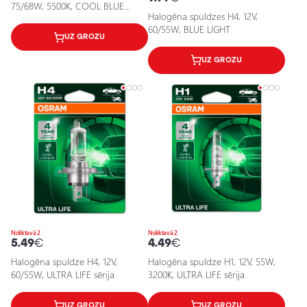
75/68W, 5500K, COOL BLUE
Halogēna spuldzes H4, 12V,
BOOST sērija
60/55W, BLUE LIGHT
UZ GROZU
UZ GROZU
Noliktavā 2
Noliktavā 2
5.49
€
4.49
€
Halogēna spuldze H4, 12V,
Halogēna spuldze H1, 12V, 55W,
60/55W, ULTRA LIFE sērija
3200K, ULTRA LIFE sērija
UZ GROZU
UZ GROZU