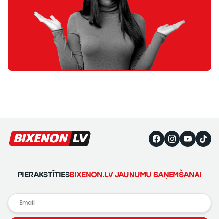
PIERAKSTĪTIES
BIXENON.LV JAUNUMU SAŅEMŠANAI