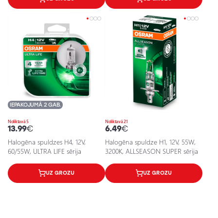
IEPAKOJUMĀ 2 GAB.
Noliktavā 5
Noliktavā 21
13.99
€
6.49
€
Halogēna spuldzes H4, 12V,
Halogēna spuldze H1, 12V, 55W,
60/55W, ULTRA LIFE sērija
3200K, ALLSEASON SUPER sērija
UZ GROZU
UZ GROZU