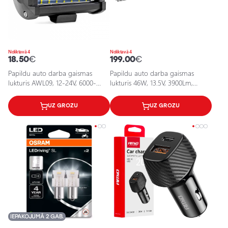
Noliktavā 4
Noliktavā 4
18.50
€
199.00
€
Papildu auto darba gaismas
Papildu auto darba gaismas
lukturis AWL09, 12-24V, 6000-
lukturis 46W, 13.5V, 3900Lm,
6500K, IP67
Lightbar SX500-SP
UZ GROZU
UZ GROZU
IEPAKOJUMĀ 2 GAB.