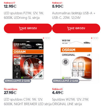
Noliktavā 17
Noliktavā 1
12.95
€
5.90
€
LED spuldzes P21W, 12V, 1W,
Automašīnas lādētājs USB-A +
6000K, LEDriving SL sērija
USB-C, 20W, 12/24V
UZ GROZU
UZ GROZU
IEPAKOJUMĀ 2 GAB.
IEPAKOJUMĀ 2 GAB.
Pēc pasūtījuma
Noliktavā 8
27.95
€
4.49
€
LED spuldzes C5W, 1W, 12V,
Spuldzes W21W, 12V, 21W,
6000K, NIGHT BREAKER LED sērija
ORIGINAL LINE sērija