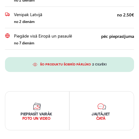
no 2 dienām
Venipak Latvijā
no 2.50€
no 2 dienām
Piegāde visā Eiropā un pasaulē
pēc pieprasījuma
no 7 dienām
ŠO PRODUKTU ŠOBRĪD PĀRLŪKO
2 CILVĒKI
PIEPRASĪT VAIRĀK
JAUTĀJIET
FOTO UN VIDEO
ČATĀ