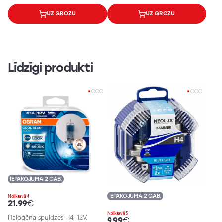
UZ GROZU
UZ GROZU
Līdzīgi produkti
IEPAKOJUMĀ 2 GAB.
IEPAKOJUMĀ 2 GAB.
Noliktavā 4
21.99
€
Noliktavā 5
Halogēna spuldzes H4, 12V,
9.99
€