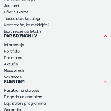
Jaunumi
Dāvanu karte
Tiešsaistes katalogi
Neatradāt, ko meklējāt?
Esat redzējuši lētāk?
PAR BIXENON.LV
Informācija
Portfolio
Par mums
Aktuāls
Mūsu zīmoli
Vakances
KLIENTIEM
Pasūtījuma statuss
Piegāde un apmaksa
Lojalitātes programma
Garantija