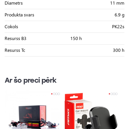
Diametrs
11 mm
Produkta svars
6.9 g
Cokols
PK22s
Resurss B3
150 h
Resurss Tc
300 h
Ar šo preci pērk