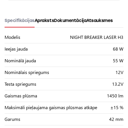
Specifikācijas
Apraksts
Dokumentācija
Atsauksmes
Modelis
NIGHT BREAKER LASER H3
Ieejas jauda
68 W
Nominālā jauda
55 W
Nominālais spriegums
12V
Testa spriegums
13.2V
Gaismas plūsma
1450 lm
Maksimāli pieļaujama gaismas plūsmas atkāpe
±15 %
Garums
42 mm