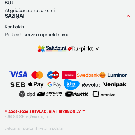
BUJ
Atgriešanas noteikumi
SAZIŅAI
Kontakti
Pieteikt servisa apmeklējumu
© 2005-2026 SHEVLAD, SIA | BIXENON.LV ™
EUROSTORE uzņēmumu grupa
Lietošanas noteikumi
Privātuma politika