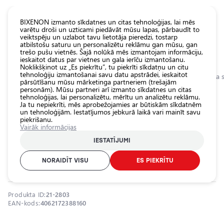
KATALOGS EUROLED
BIXENON izmanto sīkdatnes un citas tehnoloģijas, lai mēs
varētu droši un uzticami piedāvāt mūsu lapas, pārbaudīt to
veiktspēju un uzlabot tavu lietotāja pieredzi, tostarp
Visas
atbilstošu saturu un personalizētu reklāmu gan mūsu, gan
veikala
trešo pušu vietnēs. Šajā nolūkā mēs izmantojam informāciju,
ieskaitot datus par vietnes un gala ierīču izmantošanu.
preces
Noklikšķinot uz „Es piekrītu”, tu piekrīti sīkdatņu un citu
Veikals
tehnoloģiju izmantošanai savu datu apstrādei, ieskaitot
Sākumlapa
Kategorijas
Veikals
Pamatlukturu auto spuldzes
Halogēna s
pārsūtīšanu mūsu mārketinga partneriem (trešajām
personām). Mūsu partneri arī izmanto sīkdatnes un citas
Pamatlukturu
tehnoloģijas, lai personalizētu, mērītu un analizētu reklāmu.
auto
0.0
Ja tu nepiekrīti, mēs aprobežojamies ar būtiskām sīkdatnēm
spuldzes
un tehnoloģijām. Iestatījumos jebkurā laikā vari mainīt savu
piekrišanu.
Ārējais auto
Halogēna spuldzes H3, 55W, 12V,
Vairāk informācijas
apgaismojums
1450Lm, NIGHT BREAKER LASER
IESTATĪJUMI
Iekšējais auto
sērija
apgaismojums
NORAIDĪT VISU
ES PIEKRĪTU
OSRAM / 21-2803 / H3 / OSRAM NIGHT BREAKER LASER
Apgaismojuma
aksesuāri
Produkta ID:
21-2803
Auto
EAN-kods:
4062172388160
aizsardzība