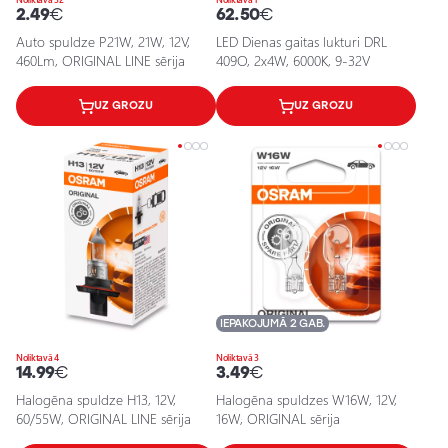
2.49
€
62.50
€
Auto spuldze P21W, 21W, 12V,
LED Dienas gaitas lukturi DRL
460Lm, ORIGINAL LINE sērija
409O, 2x4W, 6000K, 9-32V
UZ GROZU
UZ GROZU
IEPAKOJUMĀ 2 GAB.
Noliktavā 4
Noliktavā 3
14.99
€
3.49
€
Halogēna spuldze H13, 12V,
Halogēna spuldzes W16W, 12V,
60/55W, ORIGINAL LINE sērija
16W, ORIGINAL sērija