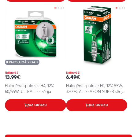
IEPAKOJUMĀ 2 GAB.
Noliktavā 5
Noliktavā 21
13.99
€
6.49
€
Halogēna spuldzes H4, 12V,
Halogēna spuldze H1, 12V, 55W,
60/55W, ULTRA LIFE sērija
3200K, ALLSEASON SUPER sērija
UZ GROZU
UZ GROZU