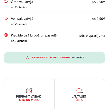
Omniva Latvijā
no 2.50€
no 2 dienām
Venipak Latvijā
no 2.50€
no 2 dienām
Piegāde visā Eiropā un pasaulē
pēc pieprasījuma
no 7 dienām
ŠO PRODUKTU ŠOBRĪD PĀRLŪKO
6 CILVĒKI
PIEPRASĪT VAIRĀK
JAUTĀJIET
FOTO UN VIDEO
ČATĀ