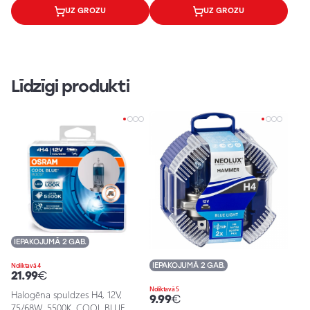
UZ GROZU
UZ GROZU
Līdzīgi produkti
IEPAKOJUMĀ 2 GAB.
IEPAKOJUMĀ 2 GAB.
Noliktavā 4
21.99
€
Noliktavā 5
Halogēna spuldzes H4, 12V,
9.99
€
75/68W, 5500K, COOL BLUE