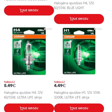
Halogēna spuldzes H4, 12V,
BOOST sērija
60/55W, BLUE LIGHT
UZ GROZU
UZ GROZU
Noliktavā 2
Noliktavā 2
5.49
€
4.49
€
Halogēna spuldze H4, 12V,
Halogēna spuldze H1, 12V, 55W,
60/55W, ULTRA LIFE sērija
3200K, ULTRA LIFE sērija
UZ GROZU
UZ GROZU