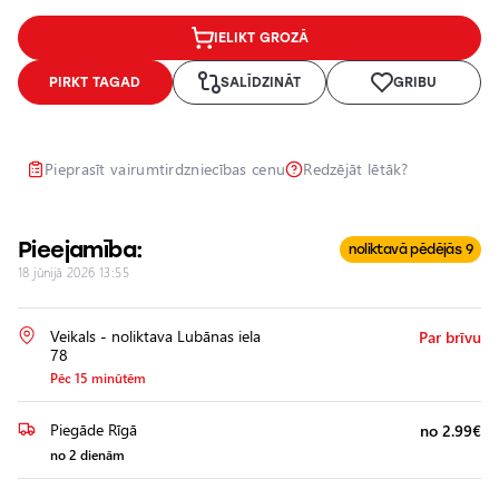
Lukturu
IELIKT GROZĀ
pulēšana
Papildu
PIRKT TAGAD
SALĪDZINĀT
GRIBU
aprīkojuma
uzstādīšana
Pieprasīt vairumtirdzniecības cenu
Redzējāt lētāk?
Pieejamība:
noliktavā pēdējās 9
18 jūnijā 2026 13:55
Veikals - noliktava Lubānas iela
Par brīvu
78
Pēc 15 minūtēm
Piegāde Rīgā
no 2.99€
no 2 dienām