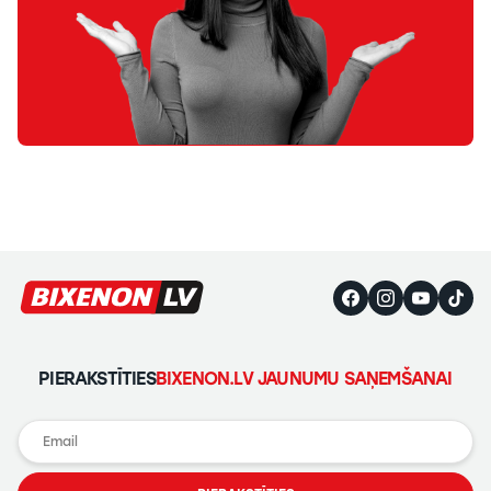
PIERAKSTĪTIES
BIXENON.LV JAUNUMU SAŅEMŠANAI