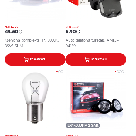
Noliktavā 5
Noliktavā 2
44.50
€
5.90
€
Ksenona komplekts H7, 5000K,
Auto telefona turētājs, AMIO-
35W, SLIM
04139
UZ GROZU
UZ GROZU
IEPAKOJUMĀ 2 GAB.
Noliktavā 32
Noliktavā 1