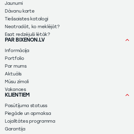
Jaunumi
Dāvanu karte
Tiešsaistes katalogi
Neatradāt, ko meklējāt?
Esat redzējuši lētāk?
PAR BIXENON.LV
Informācija
Portfolio
Par mums
Aktuāls
Mūsu zīmoli
Vakances
KLIENTIEM
Pasūtījuma statuss
Piegāde un apmaksa
Lojalitātes programma
Garantija