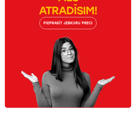
ATRADĪSIM!
PIEPRASĪT JEBKURU PRECI