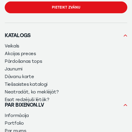
PIETEIKT ZVĀNU
KATALOGS
Veikals
Akcijas preces
Pārdošanas tops
Jaunumi
Dāvanu karte
Tiešsaistes katalogi
Neatradāt, ko meklējāt?
Esat redzējuši lētāk?
PAR BIXENON.LV
Informācija
Portfolio
Par mums