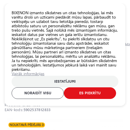
KATALOGS EUROLED
BIXENON izmanto sīkdatnes un citas tehnoloģijas, lai mēs
varētu droši un uzticami piedāvāt mūsu lapas, pārbaudīt to
veiktspēju un uzlabot tavu lietotāja pieredzi, tostarp
Visas
atbilstošu saturu un personalizētu reklāmu gan mūsu, gan
veikala
trešo pušu vietnēs. Šajā nolūkā mēs izmantojam informāciju,
ieskaitot datus par vietnes un gala ierīču izmantošanu.
preces
Noklikšķinot uz „Es piekrītu”, tu piekrīti sīkdatņu un citu
Veikals
tehnoloģiju izmantošanai savu datu apstrādei, ieskaitot
Sākumlapa
Kategorijas
Veikals
Pamatlukturu auto spuldzes
LED spuldz
pārsūtīšanu mūsu mārketinga partneriem (trešajām
personām). Mūsu partneri arī izmanto sīkdatnes un citas
Pamatlukturu
tehnoloģijas, lai personalizētu, mērītu un analizētu reklāmu.
auto
0.0
Ja tu nepiekrīti, mēs aprobežojamies ar būtiskām sīkdatnēm
spuldzes
un tehnoloģijām. Iestatījumos jebkurā laikā vari mainīt savu
piekrišanu.
Ārējais auto
LED spuldzes H11, 24W, 10 000Lm,
Vairāk informācijas
apgaismojums
6000K, 9-16V, EPLH37
IESTATĪJUMI
Iekšējais auto
EINPARTS / 25-1880 / 6000K - auksti balts / H11
apgaismojums
NORAIDĪT VISU
ES PIEKRĪTU
Apgaismojuma
Produkta ID:
25-1880
aksesuāri
EAN-kods:
5902537812833
Auto
aizsardzība
NOLIKTAVĀ PĒDĒJĀS 3