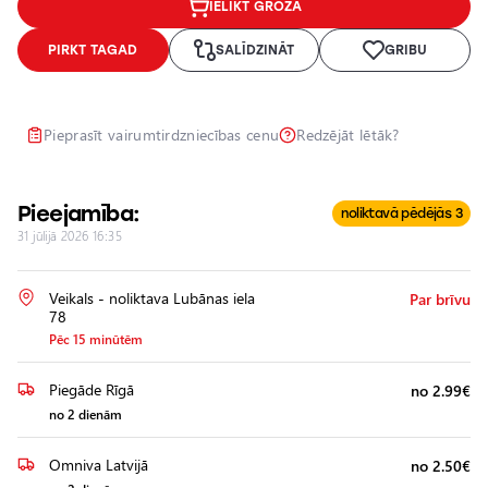
IELIKT GROZĀ
Lukturu
pulēšana
PIRKT TAGAD
SALĪDZINĀT
GRIBU
Papildu
aprīkojuma
uzstādīšana
Pieprasīt vairumtirdzniecības cenu
Redzējāt lētāk?
Pieejamība:
noliktavā pēdējās 3
31 jūlijā 2026 16:35
Veikals - noliktava Lubānas iela
Par brīvu
78
Pēc 15 minūtēm
Piegāde Rīgā
no 2.99€
no 2 dienām
Omniva Latvijā
no 2.50€