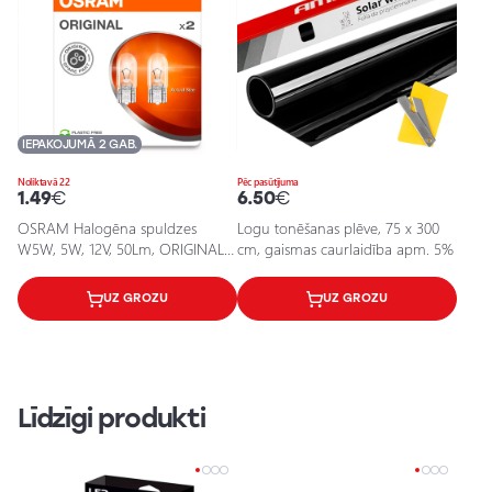
IEPAKOJUMĀ 2 GAB.
Noliktavā 22
Pēc pasūtījuma
1.49
€
6.50
€
OSRAM Halogēna spuldzes
Logu tonēšanas plēve, 75 x 300
W5W, 5W, 12V, 50Lm, ORIGINAL
cm, gaismas caurlaidība apm. 5%
sērija
UZ GROZU
UZ GROZU
Līdzīgi produkti