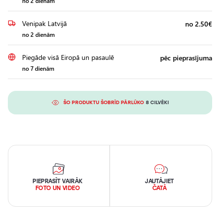
no 2 dienām
Venipak Latvijā
no 2.50€
no 2 dienām
Piegāde visā Eiropā un pasaulē
pēc pieprasījuma
no 7 dienām
ŠO PRODUKTU ŠOBRĪD PĀRLŪKO
8 CILVĒKI
PIEPRASĪT VAIRĀK
JAUTĀJIET
FOTO UN VIDEO
ČATĀ