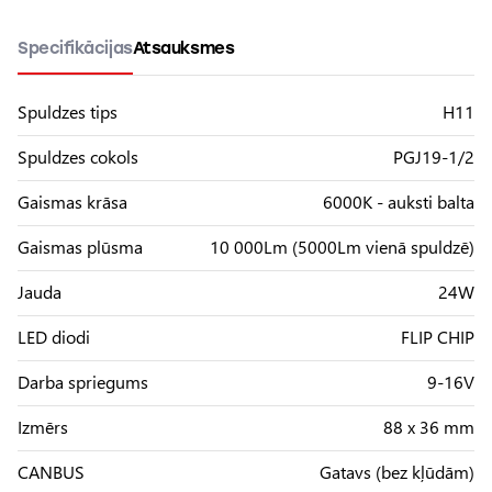
Specifikācijas
Atsauksmes
Spuldzes tips
H11
Spuldzes cokols
PGJ19-1/2
Gaismas krāsa
6000K - auksti balta
Gaismas plūsma
10 000Lm (5000Lm vienā spuldzē)
Jauda
24W
LED diodi
FLIP CHIP
Darba spriegums
9-16V
Izmērs
88 x 36 mm
CANBUS
Gatavs (bez kļūdām)