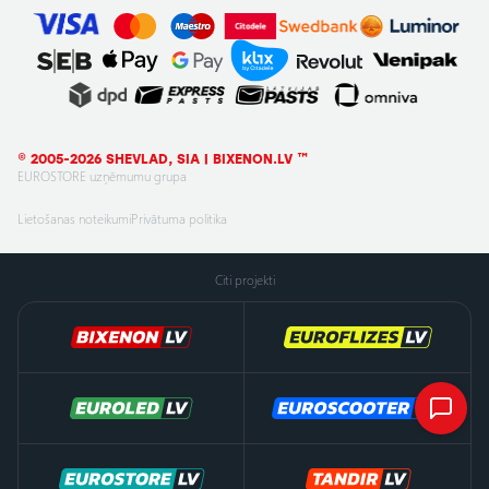
© 2005-2026 SHEVLAD, SIA | BIXENON.LV ™
EUROSTORE uzņēmumu grupa
Lietošanas noteikumi
Privātuma politika
Citi projekti