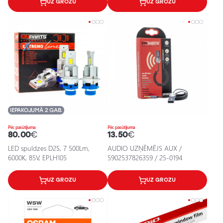
UZ GROZU
UZ GROZU
IEPAKOJUMĀ 2 GAB.
Pēc pasūtījuma
Pēc pasūtījuma
80.00
€
13.50
€
LED spuldzes D2S, 7 500Lm,
AUDIO UZŅĒMĒJS AUX /
6000K, 85V, EPLH105
5902537826359 / 25-0194
UZ GROZU
UZ GROZU