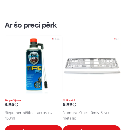
Ar šo preci pērk
Pēc pasūtījuma
Noliktavā 1
4.95
€
5.99
€
Riepu hermētiķis - aerosols,
Numura zīmes rāmis, Silver
450ml
metallic