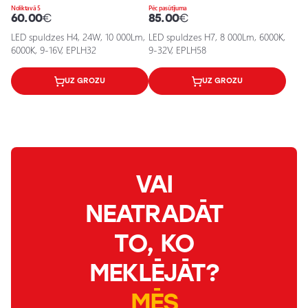
Noliktavā 5
Pēc pasūtījuma
60.00
€
85.00
€
LED spuldzes H4, 24W, 10 000Lm,
LED spuldzes H7, 8 000Lm, 6000K,
6000K, 9-16V, EPLH32
9-32V, EPLH58
UZ GROZU
UZ GROZU
VAI
NEATRADĀT
TO, KO
MEKLĒJĀT?
MĒS