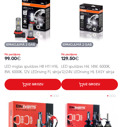
IEPAKOJUMĀ 2 GAB.
IEPAKOJUMĀ 2 GAB.
Pēc pasūtījuma
Pēc pasūtījuma
99.00
€
129.50
€
LED miglas spuldzes H8 H11 H16,
LED spuldzes H4, 14W, 6000K,
8W, 6000K, 12V, LEDriving FL sērija
12/24V, LEDriving HL EASY sērija
UZ GROZU
UZ GROZU