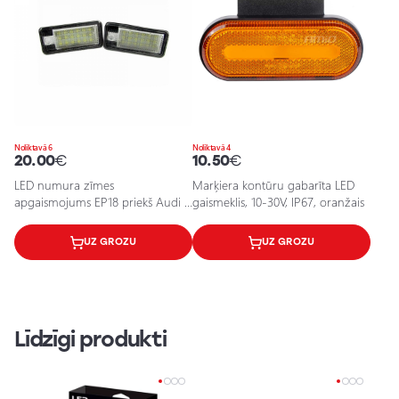
Noliktavā 6
Noliktavā 4
20.00
€
10.50
€
LED numura zīmes
Marķiera kontūru gabarīta LED
apgaismojums EP18 priekš Audi /
gaismeklis, 10-30V, IP67, oranžais
5901958630392 / 25-0111
UZ GROZU
UZ GROZU
Līdzīgi produkti