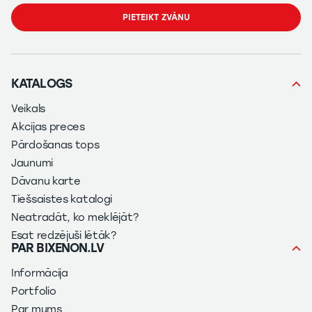
PIETEIKT ZVĀNU
KATALOGS
Veikals
Akcijas preces
Pārdošanas tops
Jaunumi
Dāvanu karte
Tiešsaistes katalogi
Neatradāt, ko meklējāt?
Esat redzējuši lētāk?
PAR BIXENON.LV
Informācija
Portfolio
Par mums