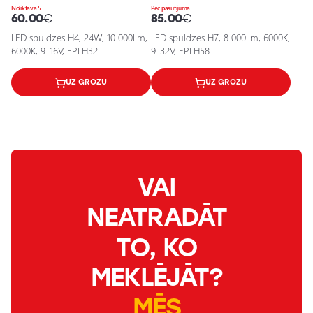
Noliktavā 5
Pēc pasūtījuma
60.00
€
85.00
€
LED spuldzes H4, 24W, 10 000Lm,
LED spuldzes H7, 8 000Lm, 6000K,
6000K, 9-16V, EPLH32
9-32V, EPLH58
UZ GROZU
UZ GROZU
VAI
NEATRADĀT
TO, KO
MEKLĒJĀT?
MĒS