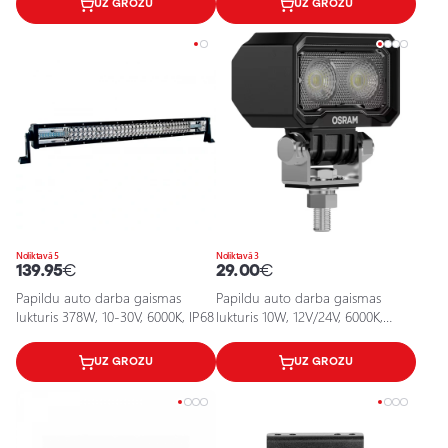
UZ GROZU
UZ GROZU
Noliktavā 5
Noliktavā 3
139.95
€
29.00
€
Papildu auto darba gaismas
Papildu auto darba gaismas
lukturis 378W, 10-30V, 6000K, IP68
lukturis 10W, 12V/24V, 6000K,
IP6K8, IP6K9K, 800Lm
UZ GROZU
UZ GROZU