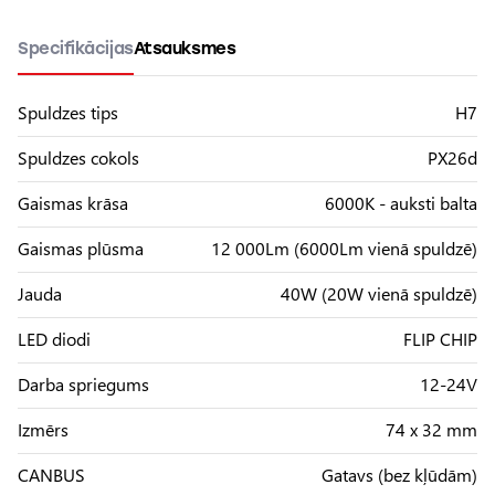
Specifikācijas
Atsauksmes
Spuldzes tips
H7
Spuldzes cokols
PX26d
Gaismas krāsa
6000K - auksti balta
Gaismas plūsma
12 000Lm (6000Lm vienā spuldzē)
Jauda
40W (20W vienā spuldzē)
LED diodi
FLIP CHIP
Darba spriegums
12-24V
Izmērs
74 x 32 mm
CANBUS
Gatavs (bez kļūdām)