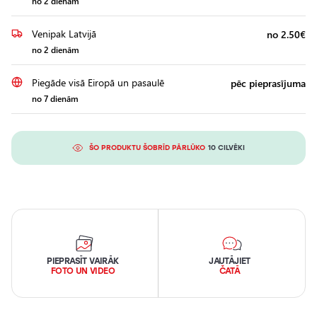
no 2 dienām
Venipak Latvijā
no 2.50€
no 2 dienām
Piegāde visā Eiropā un pasaulē
pēc pieprasījuma
no 7 dienām
ŠO PRODUKTU ŠOBRĪD PĀRLŪKO
10 CILVĒKI
PIEPRASĪT VAIRĀK
JAUTĀJIET
FOTO UN VIDEO
ČATĀ