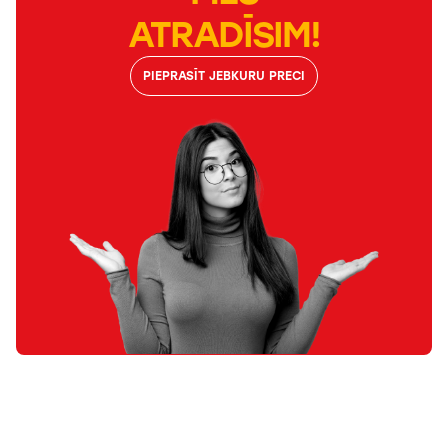
ATRADĪSIM!
PIEPRASĪT JEBKURU PRECI