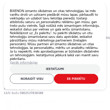
KATALOGS EUROLED
BIXENON izmanto sīkdatnes un citas tehnoloģijas, lai mēs
varētu droši un uzticami piedāvāt mūsu lapas, pārbaudīt to
veiktspēju un uzlabot tavu lietotāja pieredzi, tostarp
Visas
atbilstošu saturu un personalizētu reklāmu gan mūsu, gan
veikala
trešo pušu vietnēs. Šajā nolūkā mēs izmantojam informāciju,
ieskaitot datus par vietnes un gala ierīču izmantošanu.
preces
Noklikšķinot uz „Es piekrītu”, tu piekrīti sīkdatņu un citu
Veikals
tehnoloģiju izmantošanai savu datu apstrādei, ieskaitot
Sākumlapa
Kategorijas
Veikals
Pamatlukturu auto spuldzes
LED spuldz
pārsūtīšanu mūsu mārketinga partneriem (trešajām
personām). Mūsu partneri arī izmanto sīkdatnes un citas
Pamatlukturu
tehnoloģijas, lai personalizētu, mērītu un analizētu reklāmu.
auto
0.0
Ja tu nepiekrīti, mēs aprobežojamies ar būtiskām sīkdatnēm
spuldzes
un tehnoloģijām. Iestatījumos jebkurā laikā vari mainīt savu
piekrišanu.
Ārējais auto
LED spuldzes H7, 40W, 12 000Lm,
Vairāk informācijas
apgaismojums
6000K, 12-24V, EPLH83
IESTATĪJUMI
Iekšējais auto
EINPARTS / 25-1963 / 6000K - auksti balts / H7
apgaismojums
NORAIDĪT VISU
ES PIEKRĪTU
Apgaismojuma
Produkta ID:
25-1963
aksesuāri
EAN-kods:
5902537858589
Auto
aizsardzība