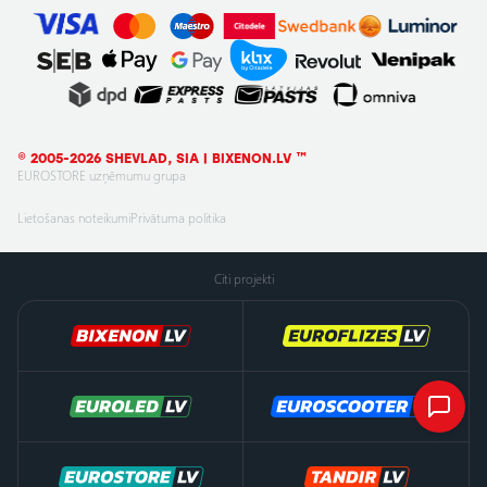
© 2005-2026 SHEVLAD, SIA | BIXENON.LV ™
EUROSTORE uzņēmumu grupa
Lietošanas noteikumi
Privātuma politika
Citi projekti