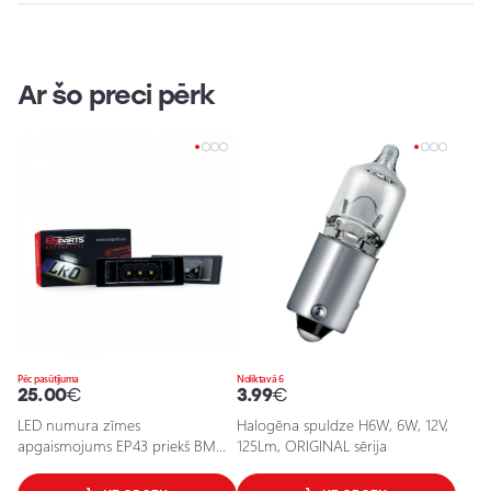
Ar šo preci pērk
Pēc pasūtījuma
Noliktavā 6
25.00
€
3.99
€
LED numura zīmes
Halogēna spuldze H6W, 6W, 12V,
apgaismojums EP43 priekš BMW
125Lm, ORIGINAL sērija
/ 5901958632952 / 25-0113