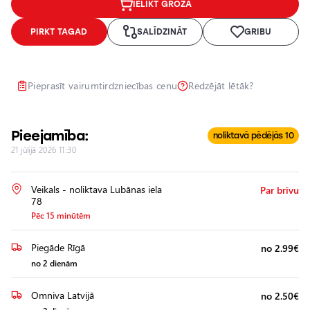
IELIKT GROZĀ
Lukturu
pulēšana
PIRKT TAGAD
SALĪDZINĀT
GRIBU
Papildu
aprīkojuma
uzstādīšana
Pieprasīt vairumtirdzniecības cenu
Redzējāt lētāk?
Pieejamība:
noliktavā pēdējās 10
21 jūlijā 2026 11:30
Veikals - noliktava Lubānas iela
Par brīvu
78
Pēc 15 minūtēm
Piegāde Rīgā
no 2.99€
no 2 dienām
Omniva Latvijā
no 2.50€