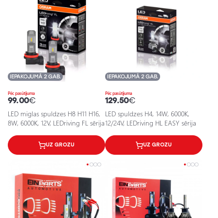
IEPAKOJUMĀ 2 GAB.
IEPAKOJUMĀ 2 GAB.
Pēc pasūtījuma
Pēc pasūtījuma
99.00
€
129.50
€
LED miglas spuldzes H8 H11 H16,
LED spuldzes H4, 14W, 6000K,
8W, 6000K, 12V, LEDriving FL sērija
12/24V, LEDriving HL EASY sērija
UZ GROZU
UZ GROZU