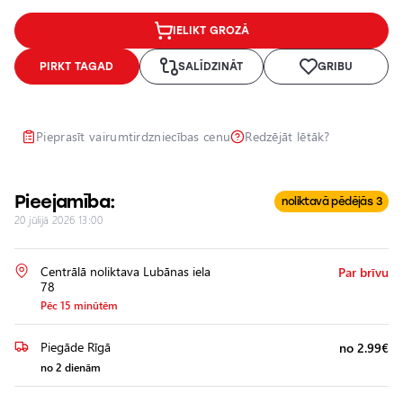
Lukturu
IELIKT GROZĀ
pulēšana
Papildu
PIRKT TAGAD
SALĪDZINĀT
GRIBU
aprīkojuma
uzstādīšana
Pieprasīt vairumtirdzniecības cenu
Redzējāt lētāk?
Pieejamība:
noliktavā pēdējās 3
20 jūlijā 2026 13:00
Centrālā noliktava Lubānas iela
Par brīvu
78
Pēc 15 minūtēm
Piegāde Rīgā
no 2.99€
no 2 dienām