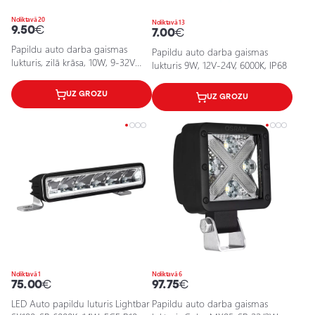
Noliktavā 20
Noliktavā 13
9.50
€
7.00
€
Papildu auto darba gaismas
Papildu auto darba gaismas
lukturis, zilā krāsa, 10W, 9-32V
lukturis 9W, 12V-24V, 6000K, IP68
(12V-24V), IP67
UZ GROZU
UZ GROZU
Noliktavā 1
Noliktavā 6
75.00
€
97.75
€
LED Auto papildu luturis Lightbar
Papildu auto darba gaismas