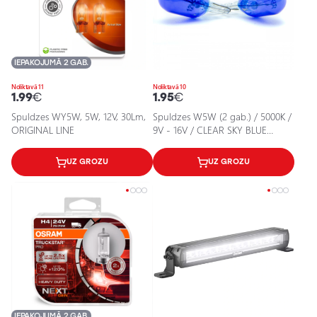
IEPAKOJUMĀ 2 GAB.
Noliktavā 11
Noliktavā 10
1.99
€
1.95
€
Spuldzes WY5W, 5W, 12V, 30Lm,
Spuldzes W5W (2 gab.) / 5000K /
ORIGINAL LINE
9V - 16V / CLEAR SKY BLUE
EFFECT / 5902537820845 / 25-
1974
UZ GROZU
UZ GROZU
IEPAKOJUMĀ 2 GAB.