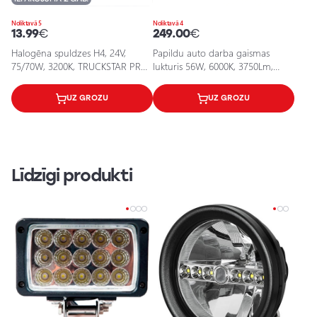
Noliktavā 5
Noliktavā 4
13.99
€
249.00
€
Halogēna spuldzes H4, 24V,
Papildu auto darba gaismas
75/70W, 3200K, TRUCKSTAR PRO
lukturis 56W, 6000K, 3750Lm,
sērija
Lightbar FX500-CB SM GEN 2
UZ GROZU
UZ GROZU
Līdzīgi produkti