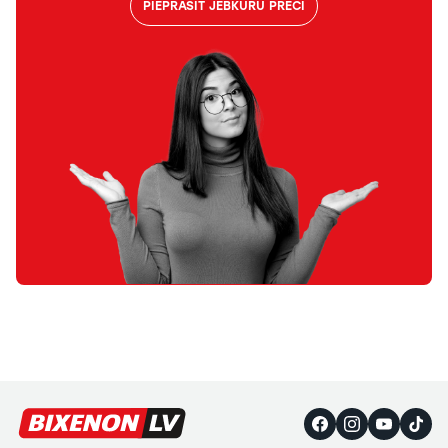
PIEPRASĪT JEBKURU PRECI