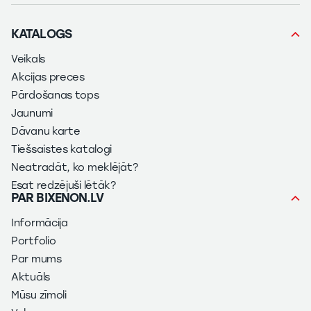
KATALOGS
Veikals
Akcijas preces
Pārdošanas tops
Jaunumi
Dāvanu karte
Tiešsaistes katalogi
Neatradāt, ko meklējāt?
Esat redzējuši lētāk?
PAR BIXENON.LV
Informācija
Portfolio
Par mums
Aktuāls
Mūsu zīmoli