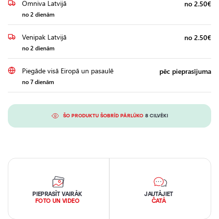
Omniva Latvijā
no 2.50€
no 2 dienām
Venipak Latvijā
no 2.50€
no 2 dienām
Piegāde visā Eiropā un pasaulē
pēc pieprasījuma
no 7 dienām
ŠO PRODUKTU ŠOBRĪD PĀRLŪKO
8 CILVĒKI
PIEPRASĪT VAIRĀK
JAUTĀJIET
FOTO UN VIDEO
ČATĀ