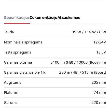
Specifikācijas
Dokumentācija
Atsauksmes
Jauda
39 W / 116 W / 6 W
Nominālais spriegums
12/24V
Testa spriegums
13.5V
Gaismas plūsma
3100 lm (HB) / 10000 (Boost) lm
Gaismas distance pie 1lx
280 m (HB) / 515 m (Boost)
Augstums
205 mm
Platums
74 mm
Garums
220 mm