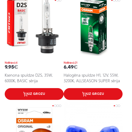
Noliktavā 4
Noliktavā 21
9.95
€
6.49
€
Ksenona spuldze D2S, 35W,
Halogēna spuldze H1, 12V, 55W,
6000K, BASIC sērija
3200K, ALLSEASON SUPER sērija
UZ GROZU
UZ GROZU