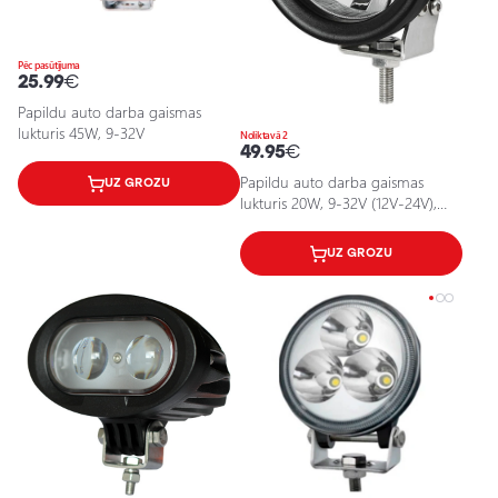
Pēc pasūtījuma
25.99
€
Papildu auto darba gaismas
lukturis 45W, 9-32V
Noliktavā 2
49.95
€
Papildu auto darba gaismas
UZ GROZU
lukturis 20W, 9-32V (12V-24V),
6500K, IP67
UZ GROZU