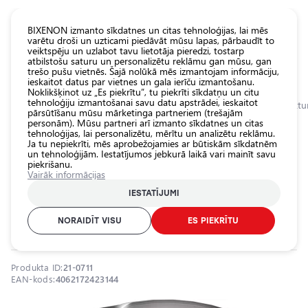
KATALOGS EUROLED
BIXENON izmanto sīkdatnes un citas tehnoloģijas, lai mēs
varētu droši un uzticami piedāvāt mūsu lapas, pārbaudīt to
veiktspēju un uzlabot tavu lietotāja pieredzi, tostarp
Visas
atbilstošu saturu un personalizētu reklāmu gan mūsu, gan
veikala
trešo pušu vietnēs. Šajā nolūkā mēs izmantojam informāciju,
ieskaitot datus par vietnes un gala ierīču izmantošanu.
preces
Noklikšķinot uz „Es piekrītu”, tu piekrīti sīkdatņu un citu
Veikals
tehnoloģiju izmantošanai savu datu apstrādei, ieskaitot
Sākumlapa
Kategorijas
Veikals
Ārējais auto apgaismojums
Darba luktur
pārsūtīšanu mūsu mārketinga partneriem (trešajām
personām). Mūsu partneri arī izmanto sīkdatnes un citas
Pamatlukturu
tehnoloģijas, lai personalizētu, mērītu un analizētu reklāmu.
auto
0.0
Ja tu nepiekrīti, mēs aprobežojamies ar būtiskām sīkdatnēm
spuldzes
un tehnoloģijām. Iestatījumos jebkurā laikā vari mainīt savu
piekrišanu.
Ārējais auto
Papildu auto darba gaismas
Vairāk informācijas
apgaismojums
lukturis 39W/116W/6W, 3100
IESTATĪJUMI
Iekšējais auto
lm/10000 lm, IP6K8, IP6K9K
apgaismojums
NORAIDĪT VISU
ES PIEKRĪTU
OSRAM / 21-0711
Apgaismojuma
aksesuāri
Produkta ID:
21-0711
Auto
EAN-kods:
4062172423144
aizsardzība