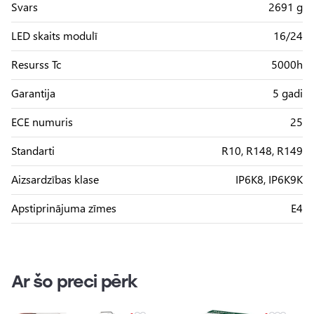
Svars
2691 g
LED skaits modulī
16/24
Resurss Tc
5000h
Garantija
5 gadi
ECE numuris
25
Standarti
R10, R148, R149
Aizsardzības klase
IP6K8, IP6K9K
Apstiprinājuma zīmes
E4
Ar šo preci pērk