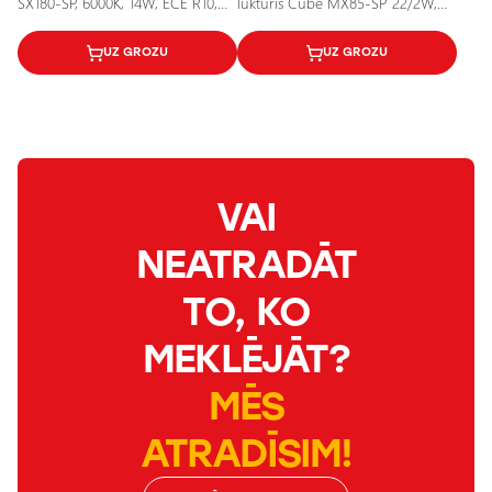
SX180-SP, 6000K, 14W, ECE R10,
lukturis Cube MX85-SP 22/2W,
R112 sertifikāti
12V, 6000K, IP67
UZ GROZU
UZ GROZU
VAI
NEATRADĀT
TO, KO
MEKLĒJĀT?
MĒS
ATRADĪSIM!