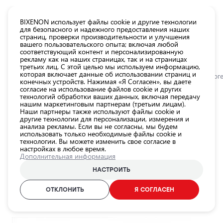
КАТАЛОГ EUROLED
BIXENON использует файлы cookie и другие технологии
для безопасного и надежного предоставления наших
страниц, проверки производительности и улучшения
Все
вашего пользовательского опыта; включая любой
товары
соответствующий контент и персонализированную
рекламу как на наших страницах, так и на страницах
магазина
третьих лиц. С этой целью мы используем информацию,
Магазин
которая включает данные об использовании страниц и
Главная
Категории
Магазин
Лампы для автомобильных фар
Галог
конечных устройств. Нажимая «Я Согласен», вы даете
согласие на использование файлов cookie и других
Лампы для
технологий обработки ваших данных, включая передачу
автомобильных
0.0
нашим маркетинговым партнерам (третьим лицам).
фар
Наши партнеры также используют файлы cookie и
другие технологии для персонализации, измерения и
Внешнее
Авто лампы H11, 6000K, 9-16V,
анализа рекламы. Если вы не согласны, мы будем
использовать только необходимые файлы cookie и
освещение
55W, серия EXTREMO 100% XENON
технологии. Вы можете изменить свое согласие в
автомобиля
настройках в любое время.
EFFECT
Дополнительная информация
Освещение
EINPARTS / 25-581 / 6000K - холодный белый / H11
салона
НАСТРОИТЬ
автомобиля
ОТКЛОНИТЬ
Я СОГЛАСЕН
ID продукта:
25-581
Аксессуары
EAN-код:
5902537820890
для
освещения