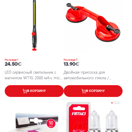
На складе 1
На складе 7
24.50
€
13.90
€
LED сервисный светильник с
Двойная присоска для
магнитом WT10, 2000 мАч, micro
автомобильного стекла /
USB, 450 Лм, 4 ч
стеклодомкрат / max 80 kg /
5903293029022 / 25-6901
В КОРЗИНУ
В КОРЗИНУ