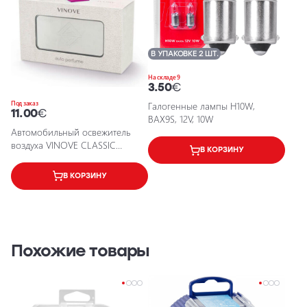
В УПАКОВКЕ 2 ШТ.
На складе 9
3.50
€
Под заказ
Галогенные лампы H10W,
11.00
€
BAX9S, 12V, 10W
Автомобильный освежитель
воздуха VINOVE CLASSIC
В КОРЗИНУ
LEATHER LINE MONZA
В КОРЗИНУ
Похожие товары