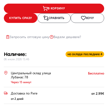
Ремонт и
В КОРЗИНУ
восстановление
автомобильных
КУПИТЬ СРАЗУ
СРАВНИТЬ
ХОЧУ
фар
Полировка
фар
Запросить оптовую цену
Видели дешевле?
Установка
дополнительного
оборудования
Наличие:
на складе последние 4
06 июля 2026 15:46
Центральный склад улица
Бесплатно
Лубанас 78
Через 15 минут
Доставка по Риге
от 2.99€
от 2 дней