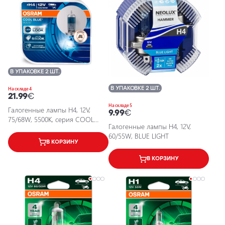
В УПАКОВКЕ 2 ШТ.
В УПАКОВКЕ 2 ШТ.
На складе 4
21.99
€
На складе 5
Галогенные лампы H4, 12V,
9.99
€
75/68W, 5500K, серия COOL
Галогенные лампы H4, 12V,
BLUE BOOST
60/55W, BLUE LIGHT
В КОРЗИНУ
В КОРЗИНУ